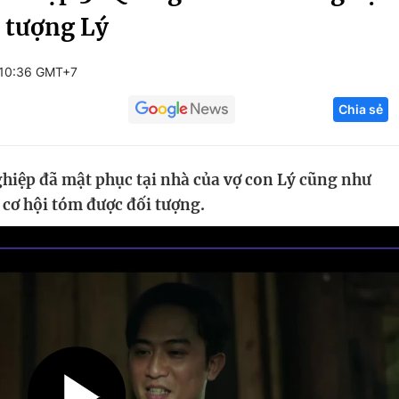
i tượng Lý
Góc ảnh
 10:36 GMT+7
Giáo dục
Công nghệ
Chia sẻ
Tuyển sinh
Hitech Công ng
Học trực tuyến
Sản phẩm
hiệp đã mật phục tại nhà của vợ con Lý cũng như
g
Thị trường
 cơ hội tóm được đối tượng.
Tư vấn