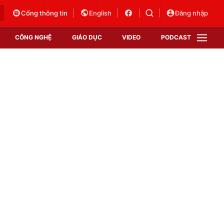
Cổng thông tin
English
Đăng nhập
CÔNG NGHỆ
GIÁO DỤC
VIDEO
PODCAST
VTV Money
VTV Thể thao
VTV Sức khoẻ
Bất động sản
Thị trường 24h
Tấm lòng Việt
Vươn mình bằng AI
VTV4
VTV8
VTV9
Lịch phát sóng
Giao lưu trực tuyến
Sự kiện