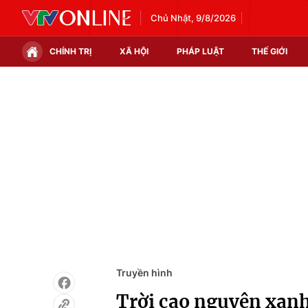
Chủ Nhật, 9/8/2026
CHÍNH TRỊ
XÃ HỘI
PHÁP LUẬT
THẾ GIỚI
Chính trị
Xã hội
Thế giới
Kinh tế
Tin tức
Tài chính
Thế giới đó đây
Thị trường
Câu chuyện quốc tế
Góc doanh nghiệp
Dữ liệu và đời sống
Truyền hình
Trời cao nguyên xanh