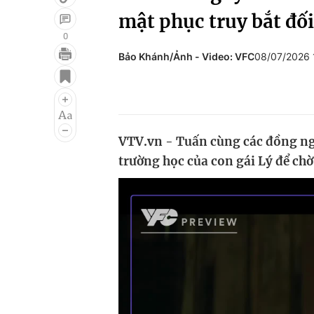
mật phục truy bắt đố
0
Bảo Khánh/Ảnh - Video: VFC
08/07/2026
Giải trí
Đời sống
Điện ảnh
Du lịch
Âm nhạc
Làm đẹp
VTV.vn - Tuấn cùng các đồng ng
Sao
Chất lượng cuộc sốn
trường học của con gái Lý để chờ