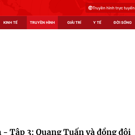
Truyền hình trực tuyến
KINH TẾ
TRUYỀN HÌNH
GIẢI TRÍ
Y TẾ
ĐỜI SỐNG
Pháp luật
Y tế
Truyền hình
Multimedia
Phim VTV
Video
Hậu trường
Shorts video
Nhân vật
Podcast
Khán giả
EMagazine
Giải sao mai
Photo
 - Tập 3: Quang Tuấn và đồng đội
Infographic