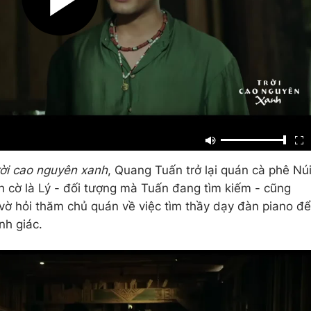
rời cao nguyên xanh
, Quang Tuấn trở lại quán cà phê Nú
nh cờ là Lý - đối tượng mà Tuấn đang tìm kiếm - cũng
vờ hỏi thăm chủ quán về việc tìm thầy dạy đàn piano để
nh giác.