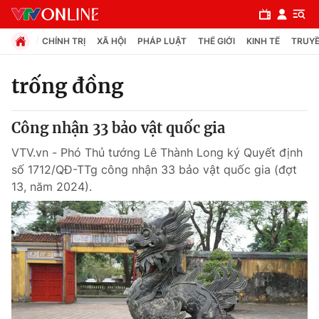
CHÍNH TRỊ
XÃ HỘI
PHÁP LUẬT
THẾ GIỚI
KINH TẾ
TRUYỀ
trống đồng
Chuyên mục
Công nhận 33 bảo vật quốc gia
Chính trị
VTV.vn - Phó Thủ tướng Lê Thành Long ký Quyết định
số 1712/QĐ-TTg công nhận 33 bảo vật quốc gia (đợt
Xã hội
13, năm 2024).
Pháp luật
Y tế
Thế giới