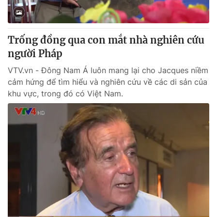
Thị trường 24h
Tấm lòng Việt
VTV4
Vươn mình bằng AI
Trống đồng qua con mắt nhà nghiên cứu
người Pháp
VTV9
VTV8
VTV.vn - Đông Nam Á luôn mang lại cho Jacques niềm
cảm hứng để tìm hiểu và nghiên cứu về các di sản của
Liên hệ tòa soạn
English
khu vực, trong đó có Việt Nam.
THỜI BÁO VTV
Theo dõi báo trên
Cơ quan chủ quản:
Đài Truyền hình Việt Nam