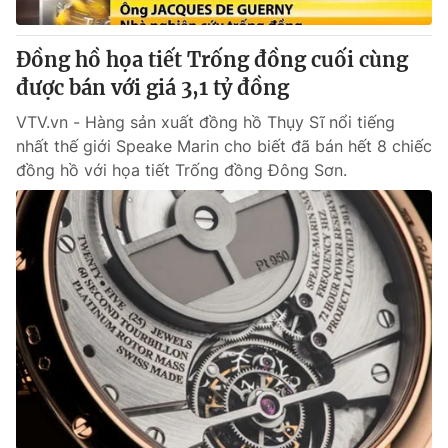
Cơ quan báo chí:
Thời báo VTV
Giấy phép hoạt động báo in và báo điện tử số 483/GP-BTTTT
Đồng hồ họa tiết Trống đồng cuối cùng
cấp ngày 29/12/2023
được bán với giá 3,1 tỷ đồng
Tổng Biên tập:
Vũ Thanh Thủy
VTV.vn - Hàng sản xuất đồng hồ Thụy Sĩ nổi tiếng
Phó Tổng Biên tập:
Nguyễn Thị Mỹ Hạnh, Phạm Quốc Thắng,
nhất thế giới Speake Marin cho biết đã bán hết 8 chiếc
Nguyễn Trọng Ninh
đồng hồ với họa tiết Trống đồng Đông Sơn.
Tổng đài VTV:
024.38 355 931 - 024.38 355 932
Ðiện thoại Thời báo VTV:
024.66 897 897
Email:
toasoan@vtv.vn
Liên hệ quảng cáo:
024-7300.7108