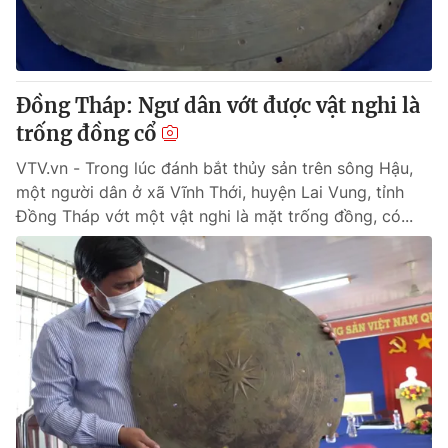
Giao lưu trực tuyến
Sản phẩm
Lịch phát sóng
Thị trường
Tư vấn
Đồng Tháp: Ngư dân vớt được vật nghi là
trống đồng cổ
Chuyên mục khác
Emagazine
VTV.vn - Trong lúc đánh bắt thủy sản trên sông Hậu,
Podcast
một người dân ở xã Vĩnh Thới, huyện Lai Vung, tỉnh
Đồng Tháp vớt một vật nghi là mặt trống đồng, có...
Photo
Infographic
Video
Shorts video
VTV Money
VTV Thể thao
VTV Sức khoẻ
Bất động sản