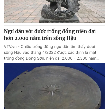
Tin tức
Kinh tế
Thế giới đó đây
Tài chính
Dữ liệu và đời sống
Câu chuyện quốc tế
Thị trường
Ngư dân vớt được trống đồng niên đại
hơn 2.000 năm trên sông Hậu
Truyền hình
Góc doanh nghiệp
VTV.vn - Chiếc trống đồng ngư dân tìm thấy dưới
Phim VTV
Giải trí
sông Hậu vào tháng 4/2022 được xác định là mặt
Hậu trường
trống đồng Đông Sơn, niên đại 2.000 - 2.300 năm...
Điện ảnh
Đời sống
Nhân vật
Âm nhạc
Du lịch
Khán giả
Giáo dục
Sao
Làm đẹp
Giải sao mai
Tuyển sinh
Công nghệ
Chất lượng cuộc sống
Học trực tuyến
Hitech Công nghệ tương lai