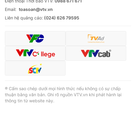
Ðiện thoại Thời báo VTV:
0988 671 671
Email:
toasoan@vtv.vn
Liên hệ quảng cáo:
(024) 626 79595
® Cấm sao chép dưới mọi hình thức nếu không có sự chấp
thuận bằng văn bản. Ghi rõ nguồn VTV.vn khi phát hành lại
thông tin từ website này.