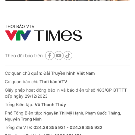
THỜI BÁO VTV
® Cấm sao chép dưới mọi hình thức nếu không có sự chấp
thuận bằng văn bản. Ghi rõ nguồn VTV.vn khi phát hành lại
thông tin từ website này.
Theo dõi báo trên
Cơ quan chủ quản:
Đài Truyền hình Việt Nam
Cơ quan báo chí:
Thời báo VTV
Giấy phép hoạt động báo in và báo điện tử số 483/GP-BTTTT
cấp ngày 29/12/2023
Tổng Biên tập:
Vũ Thanh Thủy
Phó Tổng Biên tập:
Nguyễn Thị Mỹ Hạnh, Phạm Quốc Thắng,
Nguyễn Trọng Ninh
Tổng đài VTV:
024.38 355 931 - 024.38 355 932