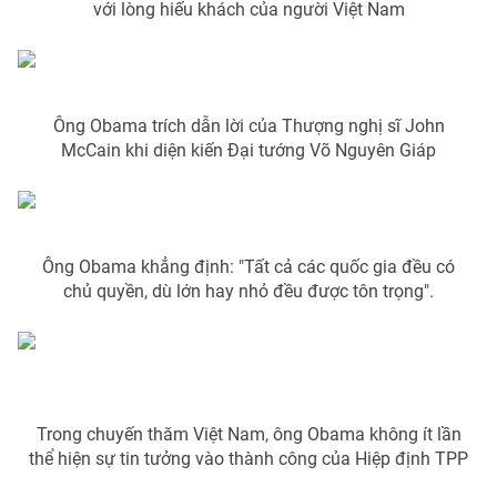
Phim VTV
với lòng hiếu khách của người Việt Nam
Giải trí
Hậu trường
Điện ảnh
Đời sống
Nhân vật
Âm nhạc
Ông Obama trích dẫn lời của Thượng nghị sĩ John
Du lịch
Khán giả
McCain khi diện kiến Đại tướng Võ Nguyên Giáp
Giáo dục
Sao
Làm đẹp
Giải sao mai
Tuyển sinh
Công nghệ
Chất lượng cuộc sống
Học trực tuyến
Hitech Công nghệ tương lai
Ông Obama khẳng định: "Tất cả các quốc gia đều có
Giao lưu trực tuyến
chủ quyền, dù lớn hay nhỏ đều được tôn trọng".
Sản phẩm
Lịch phát sóng
Thị trường
Tư vấn
Chuyên mục khác
Trong chuyến thăm Việt Nam, ông Obama không ít lần
thể hiện sự tin tưởng vào thành công của Hiệp định TPP
Emagazine
Podcast