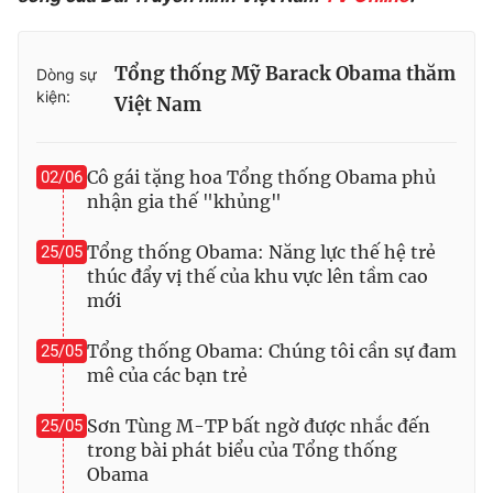
Ðiện thoại Thời báo VTV:
024.66 897 897
Email:
toasoan@vtv.vn
Tổng thống Mỹ Barack Obama thăm
Liên hệ quảng cáo:
024-7300.7108
Dòng sự
kiện:
Việt Nam
Cô gái tặng hoa Tổng thống Obama phủ
02/06
nhận gia thế "khủng"
Tổng thống Obama: Năng lực thế hệ trẻ
25/05
thúc đẩy vị thế của khu vực lên tầm cao
mới
Tổng thống Obama: Chúng tôi cần sự đam
25/05
mê của các bạn trẻ
® Cấm sao chép dưới mọi hình thức nếu không có sự chấp
thuận bằng văn bản. Ghi rõ nguồn VTV.vn khi phát hành lại
Sơn Tùng M-TP bất ngờ được nhắc đến
25/05
thông tin từ website này.
trong bài phát biểu của Tổng thống
Obama