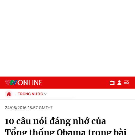
TRONG NƯỚC
Chính trị
24/05/2016 15:57 GMT+7
Xã hội
10 câu nói đáng nhớ của
Pháp luật
Chuyên mục
Kinh tế
Tổng thống Obama trong bài
Thể thao