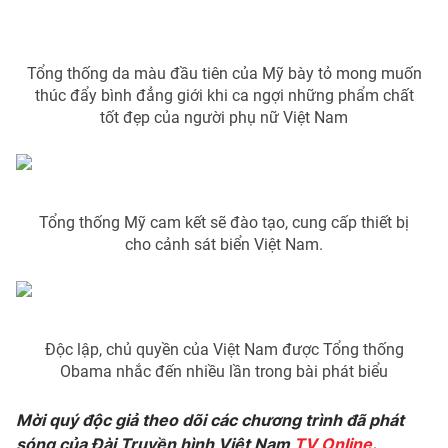
Tổng thống da màu đầu tiên của Mỹ bày tỏ mong muốn
thúc đẩy bình đẳng giới khi ca ngợi những phẩm chất
THỜI BÁO VTV
tốt đẹp của người phụ nữ Việt Nam
Theo dõi báo trên
Tổng thống Mỹ cam kết sẽ đào tạo, cung cấp thiết bị
cho cảnh sát biển Việt Nam.
Cơ quan chủ quản:
Đài Truyền hình Việt Nam
Cơ quan báo chí:
Thời báo VTV
Giấy phép hoạt động báo in và báo điện tử số 483/GP-BTTTT
cấp ngày 29/12/2023
Độc lập, chủ quyền của Việt Nam được Tổng thống
Tổng Biên tập:
Vũ Thanh Thủy
Obama nhắc đến nhiều lần trong bài phát biểu
Phó Tổng Biên tập:
Nguyễn Thị Mỹ Hạnh, Phạm Quốc Thắng,
Nguyễn Trọng Ninh
Mời quý độc giả theo dõi các chương trình đã phát
Tổng đài VTV:
024.38 355 931 - 024.38 355 932
sóng của Đài Truyền hình Việt Nam
TV Online
.