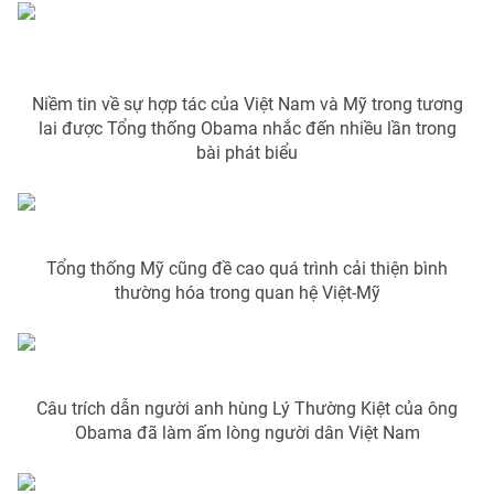
Photo
Infographic
Video
Shorts video
Niềm tin về sự hợp tác của Việt Nam và Mỹ trong tương
lai được Tổng thống Obama nhắc đến nhiều lần trong
bài phát biểu
VTV Money
VTV Thể thao
VTV Sức khoẻ
Bất động sản
Tổng thống Mỹ cũng đề cao quá trình cải thiện bình
Thị trường 24h
Tấm lòng Việt
thường hóa trong quan hệ Việt-Mỹ
VTV4
Vươn mình bằng AI
Câu trích dẫn người anh hùng Lý Thường Kiệt của ông
VTV9
VTV8
Obama đã làm ấm lòng người dân Việt Nam
Liên hệ tòa soạn
English