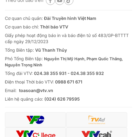
Theo dõi báo trên
Cơ quan chủ quản:
Đài Truyền hình Việt Nam
Cơ quan báo chí:
Thời báo VTV
Giấy phép hoạt động báo in và báo điện tử số 483/GP-BTTTT
cấp ngày 29/12/2023
Tổng Biên tập:
Vũ Thanh Thủy
Phó Tổng Biên tập:
Nguyễn Thị Mỹ Hạnh, Phạm Quốc Thắng,
Nguyễn Trọng Ninh
Tổng đài VTV:
024.38 355 931 - 024.38 355 932
Ðiện thoại Thời báo VTV:
0988 671 671
Email:
toasoan@vtv.vn
Liên hệ quảng cáo:
(024) 626 79595