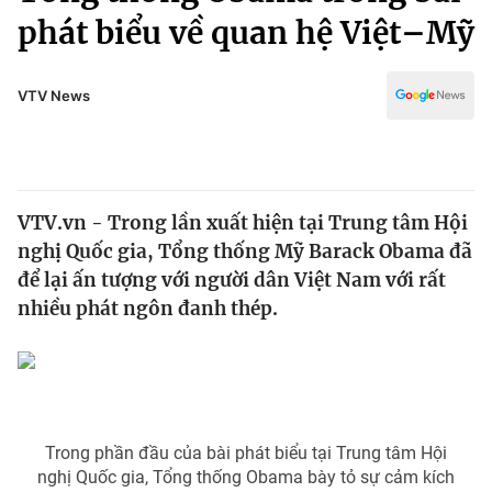
Chính trị
phát biểu về quan hệ Việt–Mỹ
Truyền hình
Văn hóa - Giải trí
Xã hội
Y tế
VTV News
Đời sống
Pháp luật
Công nghệ
Giáo dục
Y tế
VTV.vn - Trong lần xuất hiện tại Trung tâm Hội
nghị Quốc gia, Tổng thống Mỹ Barack Obama đã
Thế giới
để lại ấn tượng với người dân Việt Nam với rất
Tin tức
nhiều phát ngôn đanh thép.
Kinh tế
Thế giới đó đây
Tài chính
Dữ liệu và đời sống
Câu chuyện quốc tế
Thị trường
Truyền hình
Trong phần đầu của bài phát biểu tại Trung tâm Hội
Góc doanh nghiệp
nghị Quốc gia, Tổng thống Obama bày tỏ sự cảm kích