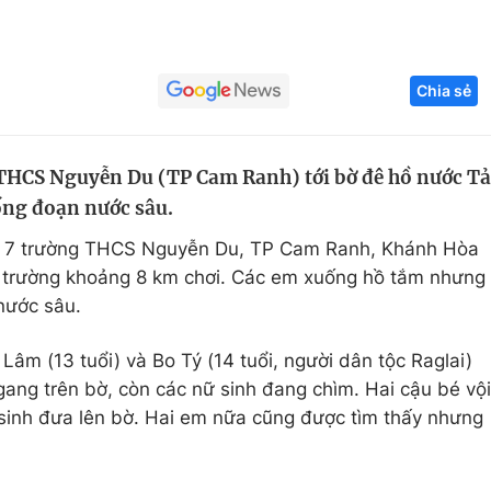
Góc ảnh
Chia sẻ
Giáo dục
Công nghệ
Tuyển sinh
Hitech Công ng
 THCS Nguyễn Du (TP Cam Ranh) tới bờ đê hồ nước Tả
Học trực tuyến
Sản phẩm
uống đoạn nước sâu.
g
Thị trường
lớp 7 trường THCS Nguyễn Du, TP Cam Ranh, Khánh Hòa
Tư vấn
h trường khoảng 8 km chơi. Các em xuống hồ tắm nhưng
nước sâu.
âm (13 tuổi) và Bo Tý (14 tuổi, người dân tộc Raglai)
gang trên bờ, còn các nữ sinh đang chìm. Hai cậu bé vội
sinh đưa lên bờ. Hai em nữa cũng được tìm thấy nhưng