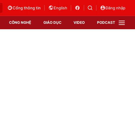
Cổng thông tin
English
Đăng nhập
CÔNG NGHỆ
GIÁO DỤC
VIDEO
PODCAST
VTV Money
VTV Thể thao
VTV Sức khoẻ
Bất động sản
Thị trường 24h
Tấm lòng Việt
Vươn mình bằng AI
VTV4
VTV8
VTV9
Lịch phát sóng
Giao lưu trực tuyến
Sự kiện