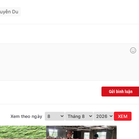
guyễn Du
Gửi bình luận
Xem theo ngày
XEM