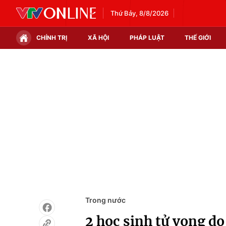
Thứ Bảy, 8/8/2026
CHÍNH TRỊ
XÃ HỘI
PHÁP LUẬT
THẾ GIỚI
Chính trị
Xã hội
Thế giới
Kinh tế
Tin tức
Tài chính
Thế giới đó đây
Thị trường
Câu chuyện quốc tế
Góc doanh nghiệp
Dữ liệu và đời sống
Trong nước
2 học sinh tử vong d