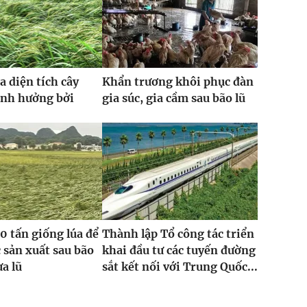
a diện tích cây
Khẩn trương khôi phục đàn
ảnh hưởng bởi
gia súc, gia cầm sau bão lũ
0 tấn giống lúa để
Thành lập Tổ công tác triển
 sản xuất sau bão
khai đầu tư các tuyến đường
ưa lũ
sắt kết nối với Trung Quốc...