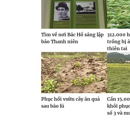
Tìm về nơi Bác Hồ sáng lập
312.000 h
báo Thanh niên
trồng bị 
thiên tai
Phục hồi vườn cây ăn quả
Cần 15.00
sau bão lũ
khôi phục
số 3 và m