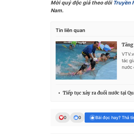
Mời quý độc giả theo dõi
Truyền 
Nam.
Tin liên quan
Tăng 
VTV.v
tác g
nước 
Tiếp tục xảy ra đuối nước tại Q
0
0
Bài đọc hay? Thả t