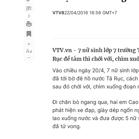
VTV8
22/04/2016 16:56 GMT+7
0
Giải trí
Đời sống
Điện ảnh
Du lịch
VTV.vn - 7 nữ sinh lớp 7 trường
Âm nhạc
Làm đẹp
Rục để tắm thì chới với, chìm x
Sao
Chất lượng cuộc sốn
Vào chiều ngày 20/4, 7 nữ sinh 
đã tới bờ đê hồ nước Tả Rục, các
sau đó chới với, chìm xuống đoạn 
Đi chăn bò ngang qua, hai em Cao L
phát hiện xe đạp, giày dép ngổn n
lao xuống nước và đưa được 5 nữ 
đã tử vong.