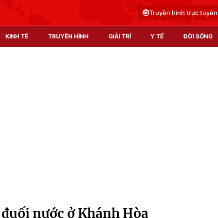
Truyền hình trực tuyến
KINH TẾ
TRUYỀN HÌNH
GIẢI TRÍ
Y TẾ
ĐỜI SỐNG
Pháp luật
Y tế
Truyền hình
Multimedia
Phim VTV
Video
Hậu trường
Shorts video
Nhân vật
Podcast
Khán giả
EMagazine
Giải sao mai
Photo
o đuối nước ở Khánh Hòa
Infographic