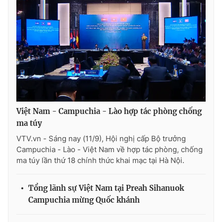
Photo
Infographic
Video
Shorts video
VTV Money
VTV Thể thao
VTV Sức khoẻ
Bất động sản
Việt Nam - Campuchia - Lào hợp tác phòng chống
ma túy
Thị trường 24h
Tấm lòng Việt
VTV.vn - Sáng nay (11/9), Hội nghị cấp Bộ trưởng
Campuchia - Lào - Việt Nam về hợp tác phòng, chống
VTV4
Vươn mình bằng AI
ma túy lần thứ 18 chính thức khai mạc tại Hà Nội.
Tổng lãnh sự Việt Nam tại Preah Sihanuok
VTV9
VTV8
Campuchia mừng Quốc khánh
Liên hệ tòa soạn
English