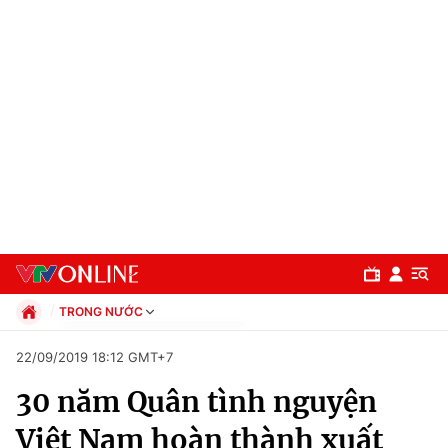
TRONG NƯỚC
Chính trị
22/09/2019 18:12 GMT+7
Xã hội
30 năm Quân tình nguyện
Pháp luật
Chuyên mục
Kinh tế
Việt Nam hoàn thành xuất
Thể thao