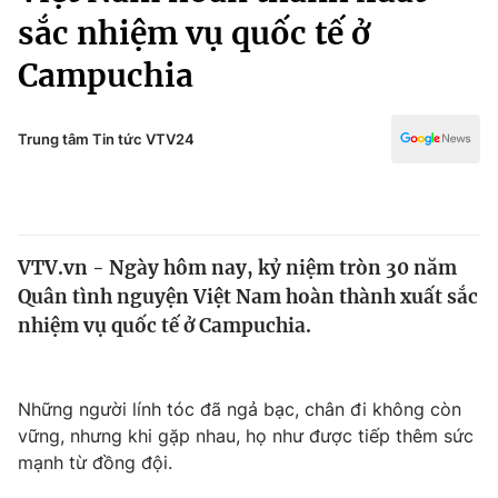
Chính trị
sắc nhiệm vụ quốc tế ở
Truyền hình
Văn hóa - Giải trí
Campuchia
Xã hội
Y tế
Đời sống
Pháp luật
Trung tâm Tin tức VTV24
Công nghệ
Giáo dục
Y tế
Thế giới
VTV.vn - Ngày hôm nay, kỷ niệm tròn 30 năm
Quân tình nguyện Việt Nam hoàn thành xuất sắc
Tin tức
nhiệm vụ quốc tế ở Campuchia.
Kinh tế
Thế giới đó đây
Tài chính
Dữ liệu và đời sống
Câu chuyện quốc tế
Những người lính tóc đã ngả bạc, chân đi không còn
Thị trường
vững, nhưng khi gặp nhau, họ như được tiếp thêm sức
Truyền hình
mạnh từ đồng đội.
Góc doanh nghiệp