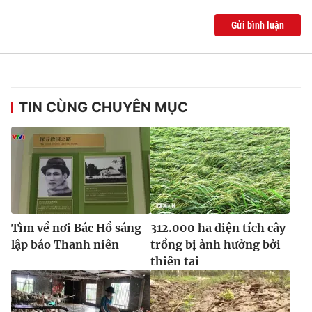
Ðiện thoại Thời báo VTV:
024.66 897 897
Gửi bình luận
Email:
toasoan@vtv.vn
Liên hệ quảng cáo:
024-7300.7108
TIN CÙNG CHUYÊN MỤC
Tìm về nơi Bác Hồ sáng
312.000 ha diện tích cây
® Cấm sao chép dưới mọi hình thức nếu không có sự chấp
lập báo Thanh niên
trồng bị ảnh hưởng bởi
thuận bằng văn bản. Ghi rõ nguồn VTV.vn khi phát hành lại
thiên tai
thông tin từ website này.