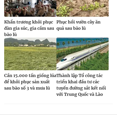
Khẩn trương khôi phục
Phục hồi vườn cây ăn
đàn gia súc, gia cầm sau
quả sau bão lũ
bão lũ
Cần 15.000 tấn giống lúa
Thành lập Tổ công tác
để khôi phục sản xuất
triển khai đầu tư các
sau bão số 3 và mưa lũ
tuyến đường sắt kết nối
với Trung Quốc và Lào