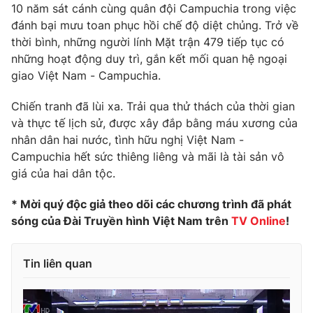
Phim VTV
10 năm sát cánh cùng quân đội Campuchia trong việc
Giải trí
đánh bại mưu toan phục hồi chế độ diệt chủng. Trở về
Hậu trường
thời bình, những người lính Mặt trận 479 tiếp tục có
Điện ảnh
Đời sống
những hoạt động duy trì, gắn kết mối quan hệ ngoại
Nhân vật
Âm nhạc
giao Việt Nam - Campuchia.
Du lịch
Khán giả
Giáo dục
Sao
Chiến tranh đã lùi xa. Trải qua thử thách của thời gian
Làm đẹp
Giải sao mai
và thực tế lịch sử, được xây đắp bằng máu xương của
Tuyển sinh
Công nghệ
nhân dân hai nước, tình hữu nghị Việt Nam -
Chất lượng cuộc sống
Học trực tuyến
Campuchia hết sức thiêng liêng và mãi là tài sản vô
Hitech Công nghệ tương lai
giá của hai dân tộc.
Giao lưu trực tuyến
Sản phẩm
* Mời quý độc giả theo dõi các chương trình đã phát
Lịch phát sóng
sóng của Đài Truyền hình Việt Nam trên
TV Online
!
Thị trường
Tư vấn
Tin liên quan
Chuyên mục khác
Emagazine
Podcast