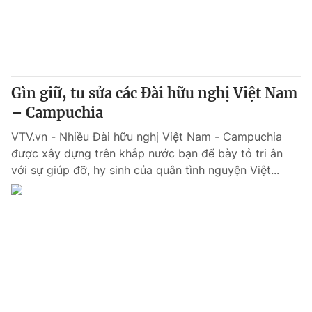
Giao lưu trực tuyến
Sản phẩm
Lịch phát sóng
Thị trường
Tư vấn
Gìn giữ, tu sửa các Đài hữu nghị Việt Nam
Chuyên mục khác
– Campuchia
Emagazine
Podcast
VTV.vn - Nhiều Đài hữu nghị Việt Nam - Campuchia
được xây dựng trên khắp nước bạn để bày tỏ tri ân
Photo
Infographic
với sự giúp đỡ, hy sinh của quân tình nguyện Việt...
Video
Shorts video
VTV Money
VTV Thể thao
VTV Sức khoẻ
Bất động sản