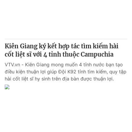
Tin tức
Kinh tế
Thế giới đó đây
Tài chính
Dữ liệu và đời sống
Câu chuyện quốc tế
Thị trường
Kiên Giang ký kết hợp tác tìm kiếm hài
Truyền hình
Góc doanh nghiệp
cốt liệt sĩ với 4 tỉnh thuộc Campuchia
Phim VTV
Giải trí
VTV.vn - Kiên Giang mong muốn 4 tỉnh nước bạn tạo
Hậu trường
điều kiện thuận lợi giúp Đội K92 tỉnh tìm kiếm, quy tập
Điện ảnh
hài cốt liệt sĩ hy sinh trên địa bàn được thuận lợi.
Đời sống
Nhân vật
Âm nhạc
Du lịch
Khán giả
Giáo dục
Sao
Làm đẹp
Giải sao mai
Tuyển sinh
Công nghệ
Chất lượng cuộc sống
Học trực tuyến
Hitech Công nghệ tương lai