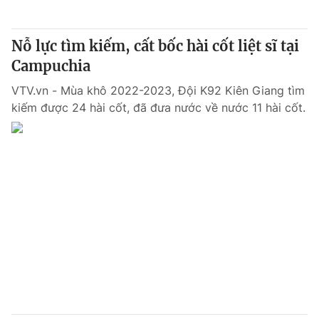
® Cấm sao chép dưới mọi hình thức nếu không có sự chấp
Nỗ lực tìm kiếm, cất bốc hài cốt liệt sĩ tại
thuận bằng văn bản. Ghi rõ nguồn VTV.vn khi phát hành lại
Campuchia
thông tin từ website này.
VTV.vn - Mùa khô 2022-2023, Đội K92 Kiên Giang tìm
kiếm được 24 hài cốt, đã đưa nước về nước 11 hài cốt.