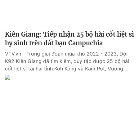
Thị trường 24h
Tấm lòng Việt
VTV4
Vươn mình bằng AI
Kiên Giang: Tiếp nhận 25 bộ hài cốt liệt sĩ
VTV9
VTV8
hy sinh trên đất bạn Campuchia
VTV.vn - Trong giai đoạn mùa khô 2022 - 2023, Đội
Liên hệ tòa soạn
English
K92 Kiên Giang đã tìm kiếm, quy tập được 25 bộ hài
cốt liệt sĩ tại hai tỉnh Koh Kong và Kam Pot, Vương...
THỜI BÁO VTV
Theo dõi báo trên
Cơ quan chủ quản:
Đài Truyền hình Việt Nam
Cơ quan báo chí:
Thời báo VTV