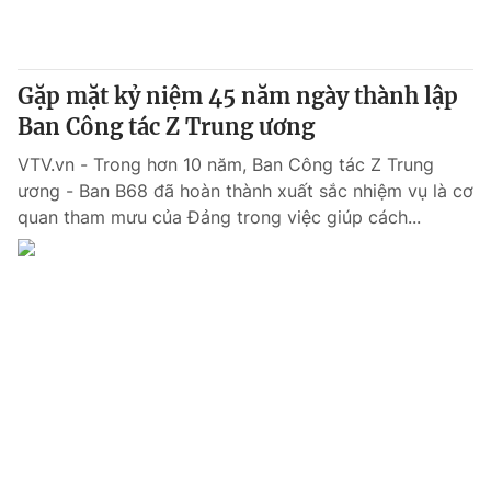
Giấy phép hoạt động báo in và báo điện tử số 483/GP-BTTTT
cấp ngày 29/12/2023
Tổng Biên tập:
Vũ Thanh Thủy
Gặp mặt kỷ niệm 45 năm ngày thành lập
Phó Tổng Biên tập:
Nguyễn Thị Mỹ Hạnh, Phạm Quốc Thắng,
Ban Công tác Z Trung ương
Nguyễn Trọng Ninh
Tổng đài VTV:
024.38 355 931 - 024.38 355 932
VTV.vn - Trong hơn 10 năm, Ban Công tác Z Trung
Ðiện thoại Thời báo VTV:
024.66 897 897
ương - Ban B68 đã hoàn thành xuất sắc nhiệm vụ là cơ
Email:
toasoan@vtv.vn
quan tham mưu của Đảng trong việc giúp cách...
Liên hệ quảng cáo:
024-7300.7108