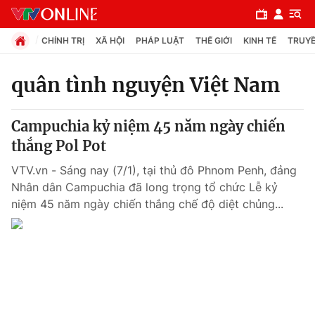
CHÍNH TRỊ
XÃ HỘI
PHÁP LUẬT
THẾ GIỚI
KINH TẾ
TRUYỀ
quân tình nguyện Việt Nam
Chuyên mục
Campuchia kỷ niệm 45 năm ngày chiến
Chính trị
thắng Pol Pot
VTV.vn - Sáng nay (7/1), tại thủ đô Phnom Penh, đảng
Xã hội
Nhân dân Campuchia đã long trọng tổ chức Lễ kỷ
niệm 45 năm ngày chiến thắng chế độ diệt chủng...
Pháp luật
Y tế
Thế giới