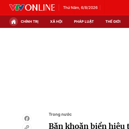
Thứ Năm, 6/8/2026
CHÍNH TRỊ
XÃ HỘI
PHÁP LUẬT
THẾ GIỚI
Chính trị
Xã hội
Thế giới
Kinh tế
Tin tức
Tài chính
Thế giới đó đây
Thị trường
Câu chuyện quốc tế
Góc doanh nghiệp
Dữ liệu và đời sống
Trong nước
Băn khoăn biển hiệu 