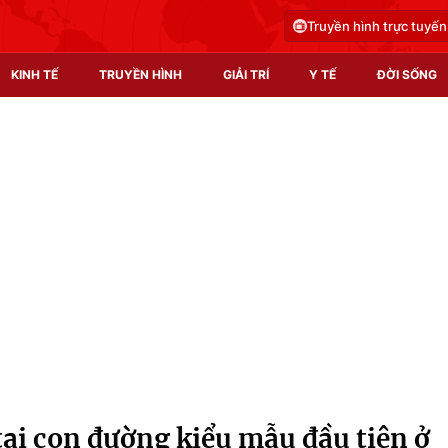
Truyền hình trực tuyến
KINH TẾ
TRUYỀN HÌNH
GIẢI TRÍ
Y TẾ
ĐỜI SỐNG
Pháp luật
Y tế
Truyền hình
Multimedia
Phim VTV
Video
Hậu trường
Shorts video
Nhân vật
Podcast
Khán giả
EMagazine
Giải sao mai
Photo
tại con đường kiểu mẫu đầu tiên ở
Infographic