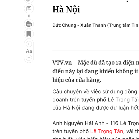
Hà Nội
0
Đức Chung - Xuân Thành (Trung tâm Tin
Giải trí
Đời sống
Điện ảnh
Du lịch
Âm nhạc
Làm đẹp
VTV.vn - Mặc dù đã tạo ra diện
Sao
Chất lượng cuộc sốn
điều này lại đang khiến không ít
hiệu của cửa hàng.
Câu chuyện về việc sử dụng đồng b
doanh trên tuyến phố Lê Trọng Tấn
của Hà Nội đang được dư luận hết
Anh Nguyễn Hải Anh - 116 Lê Trọn
trên tuyến phố
Lê Trọng Tấn
, vài 