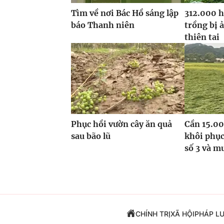
Tìm về nơi Bác Hồ sáng lập
312.000 h
báo Thanh niên
trồng bị 
thiên tai
Phục hồi vườn cây ăn quả
Cần 15.00
sau bão lũ
khôi phục
số 3 và m
CHÍNH TRỊ
XÃ HỘI
PHÁP L