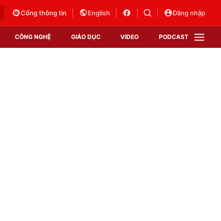
Cổng thông tin
English
Đăng nhập
CÔNG NGHỆ
GIÁO DỤC
VIDEO
PODCAST
VTV Money
VTV Thể thao
VTV Sức khoẻ
Bất động sản
Thị trường 24h
Tấm lòng Việt
Vươn mình bằng AI
VTV4
VTV8
VTV9
Lịch phát sóng
Giao lưu trực tuyến
Sự kiện