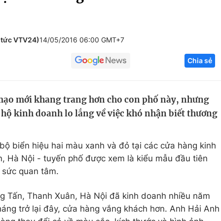
Góc ảnh
 tức VTV24)
14/05/2016 06:00 GMT+7
Giáo dục
Công nghệ
Chia sẻ
Tuyển sinh
Hitech Công ng
Học trực tuyến
Sản phẩm
 mạo mới khang trang hơn cho con phố này, nhưng
g
Thị trường
 hộ kinh doanh lo lắng về việc khó nhận biết thương
Tư vấn
ộ biển hiệu hai màu xanh và đỏ tại các cửa hàng kinh
, Hà Nội - tuyến phố được xem là kiểu mẫu đầu tiên
 sức quan tâm.
g Tấn, Thanh Xuân, Hà Nội đã kinh doanh nhiều năm
tháng trở lại đây, cửa hàng vắng khách hơn. Anh Hải Anh