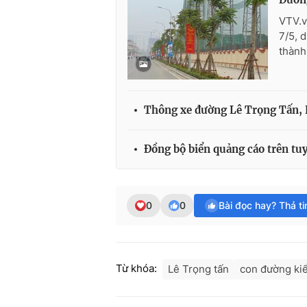
VTV.v
7/5, 
thành
Thông xe đường Lê Trọng Tấn, 
Đồng bộ biển quảng cáo trên t
0
0
Bài đọc hay? Thả t
Từ khóa:
Lê Trọng tấn
con đường ki