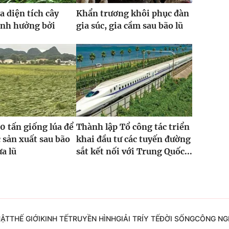
a diện tích cây
Khẩn trương khôi phục đàn
ảnh hưởng bởi
gia súc, gia cầm sau bão lũ
0 tấn giống lúa để
Thành lập Tổ công tác triển
 sản xuất sau bão
khai đầu tư các tuyến đường
ưa lũ
sắt kết nối với Trung Quốc...
UẬT
THẾ GIỚI
KINH TẾ
TRUYỀN HÌNH
GIẢI TRÍ
Y TẾ
ĐỜI SỐNG
CÔNG NG