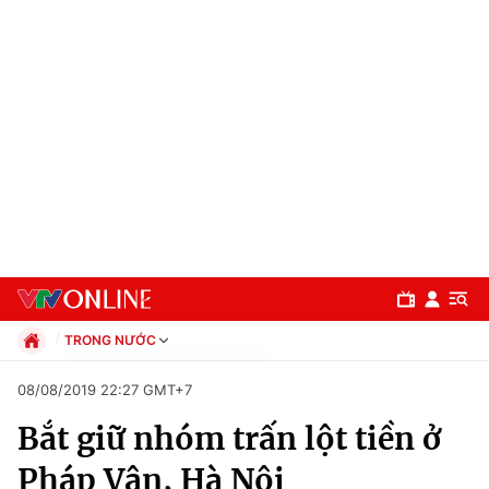
TRONG NƯỚC
Chính trị
08/08/2019 22:27 GMT+7
Xã hội
Bắt giữ nhóm trấn lột tiền ở
Pháp luật
Chuyên mục
Kinh tế
Pháp Vân, Hà Nội
Thể thao