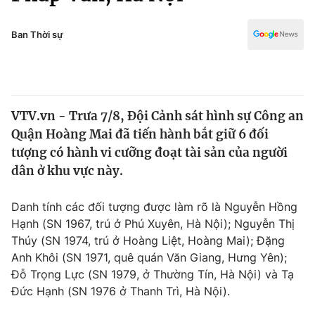
Chính trị
Truyền hình
Văn hóa - Giải trí
Ban Thời sự
Xã hội
Y tế
Đời sống
Pháp luật
Công nghệ
Giáo dục
VTV.vn - Trưa 7/8, Đội Cảnh sát hình sự Công an
Y tế
Quận Hoàng Mai đã tiến hành bắt giữ 6 đối
tượng có hành vi cưỡng đoạt tài sản của người
Thế giới
dân ở khu vực này.
Tin tức
Danh tính các đối tượng được làm rõ là Nguyễn Hồng
Kinh tế
Hạnh (SN 1967, trú ở Phú Xuyên, Hà Nội); Nguyễn Thị
Thế giới đó đây
Tài chính
Thúy (SN 1974, trú ở Hoàng Liệt, Hoàng Mai); Đặng
Dữ liệu và đời sống
Câu chuyện quốc tế
Anh Khôi (SN 1971, quê quán Văn Giang, Hưng Yên);
Thị trường
Đỗ Trọng Lực (SN 1979, ở Thường Tín, Hà Nội) và Tạ
Truyền hình
Đức Hạnh (SN 1976 ở Thanh Trì, Hà Nội).
Góc doanh nghiệp