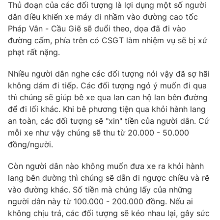
Phim VTV
Thủ đoạn của các đối tượng là lợi dụng một số người
Giải trí
dân điều khiển xe máy đi nhầm vào đường cao tốc
Hậu trường
Pháp Vân - Cầu Giẽ sẽ đuổi theo, dọa đã đi vào
Điện ảnh
Đời sống
đường cấm, phía trên có CSGT làm nhiệm vụ sẽ bị xử
Nhân vật
Âm nhạc
phạt rất nặng.
Du lịch
Khán giả
Giáo dục
Sao
Nhiều người dân nghe các đối tượng nói vậy đã sợ hãi
Làm đẹp
Giải sao mai
không dám đi tiếp. Các đối tượng ngỏ ý muốn đi qua
Tuyển sinh
Công nghệ
thì chúng sẽ giúp bê xe qua lan can hộ lan bên đường
Chất lượng cuộc sống
Học trực tuyến
để đi lối khác. Khi bê phương tiện qua khỏi hành lang
Hitech Công nghệ tương lai
an toàn, các đối tượng sẽ "xin" tiền của người dân. Cứ
Giao lưu trực tuyến
mỗi xe như vậy chúng sẽ thu từ 20.000 - 50.000
Sản phẩm
đồng/người.
Lịch phát sóng
Thị trường
Còn người dân nào không muốn đưa xe ra khỏi hành
Tư vấn
lang bên đường thì chúng sẽ dẫn đi ngược chiều và rẽ
Chuyên mục khác
vào đường khác. Số tiền mà chúng lấy của những
người dân này từ 100.000 - 200.000 đồng. Nếu ai
Emagazine
Podcast
không chịu trả, các đối tượng sẽ kéo nhau lại, gây sức