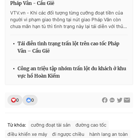
Pháp Vân - Cầu Giẽ
VTV.vn - Khi các đối tượng từng cưỡng đoạt tiền của
người vi phạm giao thông tại nút giao Pháp Vân còn
chưa mãn hạn tù thì tình trạng này lại tái diễn với thủ...
THỜI BÁO VTV
Tái diễn tình trạng trấn lột trên cao tốc Pháp
Vân – Cầu Giẽ
Theo dõi báo trên
Công an triệu tập nhóm trấn lột du khách ở khu
vực hồ Hoàn Kiếm
Cơ quan chủ quản:
Đài Truyền hình Việt Nam
Cơ quan báo chí:
Thời báo VTV
Giấy phép hoạt động báo in và báo điện tử số 483/GP-BTTTT
0
0
cấp ngày 29/12/2023
Tổng Biên tập:
Vũ Thanh Thủy
Phó Tổng Biên tập:
Nguyễn Thị Mỹ Hạnh, Phạm Quốc Thắng,
Nguyễn Trọng Ninh
Từ khóa:
cưỡng đoạt tài sản
đường cao tốc
Tổng đài VTV:
024.38 355 931 - 024.38 355 932
điều khiển xe máy
đi ngược chiều
hành lang an toàn