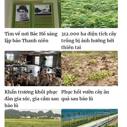
Tìm về nơi Bác Hồ sáng
312.000 ha diện tích cây
lập báo Thanh niên
trồng bị ảnh hưởng bởi
thiên tai
Khẩn trương khôi phục
Phục hồi vườn cây ăn
đàn gia súc, gia cầm sau
quả sau bão lũ
bão lũ