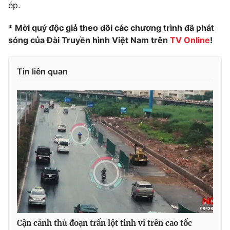
ép.
Photo
Infographic
* Mời quý độc giả theo dõi các chương trình đã phát
sóng của Đài Truyền hình Việt Nam trên
TV Online
!
Video
Shorts video
Tin liên quan
VTV Money
VTV Thể thao
VTV Sức khoẻ
Bất động sản
Thị trường 24h
Tấm lòng Việt
VTV4
Vươn mình bằng AI
VTV9
VTV8
Cận cảnh thủ đoạn trấn lột tinh vi trên cao tốc
Liên hệ tòa soạn
English