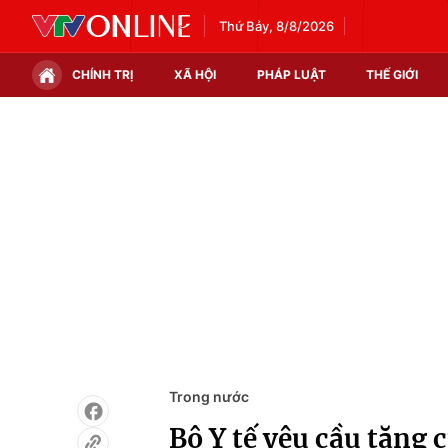
Thứ Bảy, 8/8/2026
CHÍNH TRỊ
XÃ HỘI
PHÁP LUẬT
THẾ GIỚI
Chính trị
Xã hội
Thế giới
Kinh tế
Tin tức
Tài chính
Thế giới đó đây
Thị trường
Câu chuyện quốc tế
Góc doanh nghiệp
Dữ liệu và đời sống
Trong nước
Bộ Y tế yêu cầu tăng