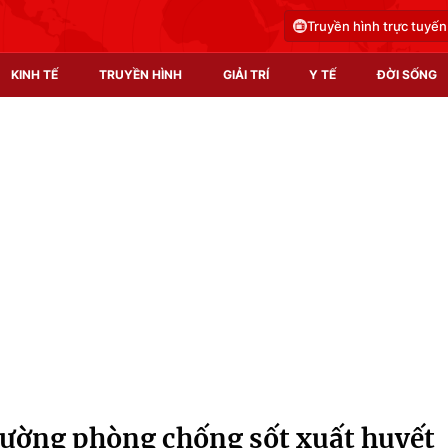
Truyền hình trực tuyến
KINH TẾ
TRUYỀN HÌNH
GIẢI TRÍ
Y TẾ
ĐỜI SỐNG
Pháp luật
Y tế
Truyền hình
Multimedia
Phim VTV
Video
Hậu trường
Shorts video
Nhân vật
Podcast
Khán giả
EMagazine
Giải sao mai
Photo
 cường phòng chống sốt xuất huyết
Infographic