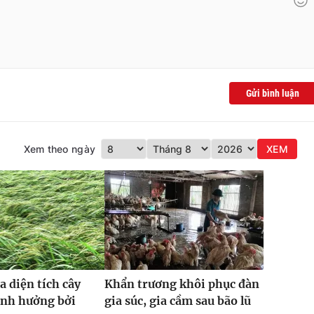
Gửi bình luận
Xem theo ngày
XEM
a diện tích cây
Khẩn trương khôi phục đàn
ảnh hưởng bởi
gia súc, gia cầm sau bão lũ