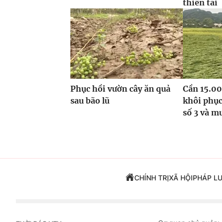
thiên tai
Phục hồi vườn cây ăn quả
Cần 15.00
sau bão lũ
khôi phục
số 3 và m
CHÍNH TRỊ
XÃ HỘI
PHÁP L