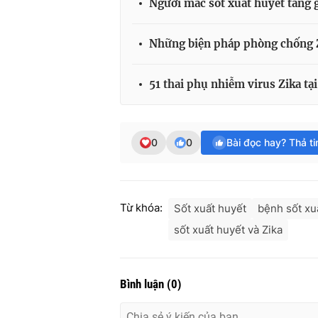
Người mắc sốt xuất huyết tăng 
Những biện pháp phòng chống 
51 thai phụ nhiễm virus Zika t
0
0
Bài đọc hay? Thả t
Từ khóa:
Sốt xuất huyết
bệnh sốt xu
sốt xuất huyết và Zika
Bình luận
(
0
)