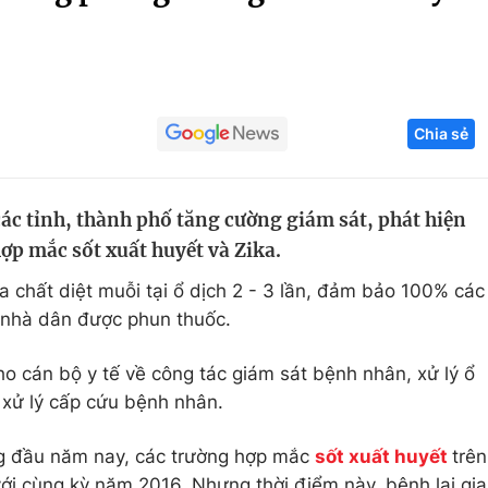
Góc ảnh
Giáo dục
Công nghệ
Chia sẻ
Tuyển sinh
Hitech Công ng
Học trực tuyến
Sản phẩm
 các tỉnh, thành phố tăng cường giám sát, phát hiện
g
Thị trường
hợp mắc sốt xuất huyết và Zika.
Tư vấn
 chất diệt muỗi tại ổ dịch 2 - 3 lần, đảm bảo 100% các
 nhà dân được phun thuốc.
o cán bộ y tế về công tác giám sát bệnh nhân, xử lý ổ
, xử lý cấp cứu bệnh nhân.
ng đầu năm nay, các trường hợp mắc
sốt xuất huyết
trên
i cùng kỳ năm 2016. Nhưng thời điểm này, bệnh lại gia