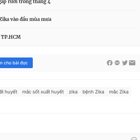
gấp rưỡi trong tháng 4
Zika vào đầu mùa mưa
ại TP.HCM
im cho bài đọc
ất huyết
mắc sốt xuất huyết
zika
bệnh Zika
mắc Zika