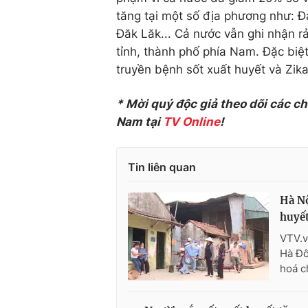
tăng tại một số địa phương như: 
Đăk Lăk... Cả nước vẫn ghi nhận r
tỉnh, thành phố phía Nam. Đặc bi
truyền bệnh sốt xuất huyết và Zika
* Mời quý độc giả theo dõi các c
Nam tại
TV Online
!
Tin liên quan
Hà Nộ
huyế
VTV.v
Hà Đô
hoá c