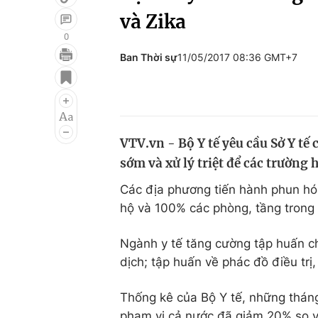
và Zika
0
Ban Thời sự
11/05/2017 08:36 GMT+7
Giải trí
Đời sống
Điện ảnh
Du lịch
Âm nhạc
Làm đẹp
VTV.vn - Bộ Y tế yêu cầu Sở Y tế
Sao
Chất lượng cuộc sốn
sớm và xử lý triệt để các trường 
Các địa phương tiến hành phun hóa
hộ và 100% các phòng, tầng trong
Ngành y tế tăng cường tập huấn ch
dịch; tập huấn về phác đồ điều trị
Thống kê của Bộ Y tế, những thá
phạm vi cả nước đã giảm 20% so vớ