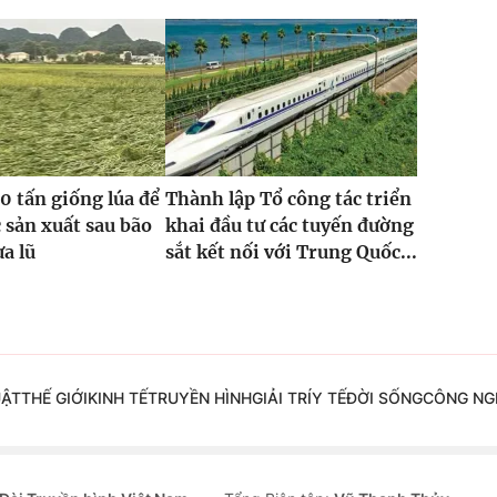
0 tấn giống lúa để
Thành lập Tổ công tác triển
 sản xuất sau bão
khai đầu tư các tuyến đường
ưa lũ
sắt kết nối với Trung Quốc...
UẬT
THẾ GIỚI
KINH TẾ
TRUYỀN HÌNH
GIẢI TRÍ
Y TẾ
ĐỜI SỐNG
CÔNG NG