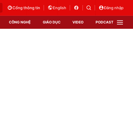
Cổng thông tin
English
Đăng nhập
CÔNG NGHỆ
GIÁO DỤC
VIDEO
PODCAST
VTV Money
VTV Thể thao
VTV Sức khoẻ
Bất động sản
Thị trường 24h
Tấm lòng Việt
Vươn mình bằng AI
VTV4
VTV8
VTV9
Lịch phát sóng
Giao lưu trực tuyến
Sự kiện