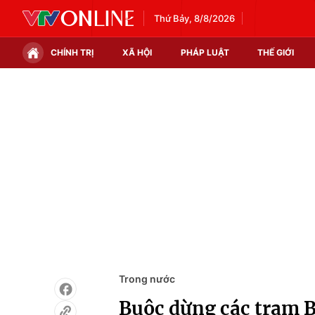
Thứ Bảy, 8/8/2026
CHÍNH TRỊ
XÃ HỘI
PHÁP LUẬT
THẾ GIỚI
Chính trị
Xã hội
Thế giới
Kinh tế
Tin tức
Tài chính
Thế giới đó đây
Thị trường
Câu chuyện quốc tế
Góc doanh nghiệp
Dữ liệu và đời sống
Trong nước
Buộc dừng các trạm B