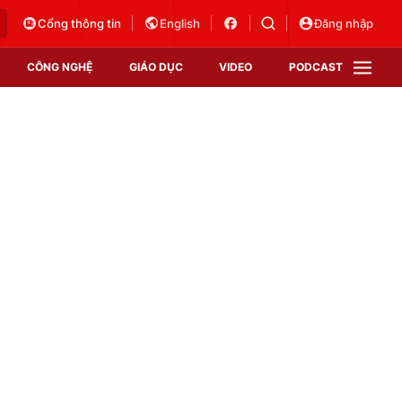
Cổng thông tin
English
Đăng nhập
CÔNG NGHỆ
GIÁO DỤC
VIDEO
PODCAST
VTV Money
VTV Thể thao
VTV Sức khoẻ
Bất động sản
Thị trường 24h
Tấm lòng Việt
Vươn mình bằng AI
VTV4
VTV8
VTV9
Lịch phát sóng
Giao lưu trực tuyến
Sự kiện