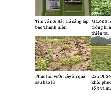
Tìm về nơi Bác Hồ sáng lập
312.000 h
báo Thanh niên
trồng bị 
thiên tai
Phục hồi vườn cây ăn quả
Cần 15.00
sau bão lũ
khôi phục
số 3 và m