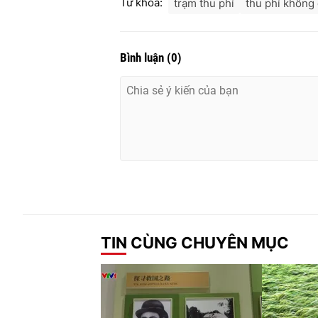
Từ khóa:
trạm thu phí
thu phí không
Bình luận
(
0
)
TIN CÙNG CHUYÊN MỤC