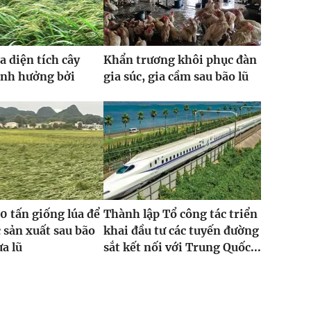
a diện tích cây
Khẩn trương khôi phục đàn
ảnh hưởng bởi
gia súc, gia cầm sau bão lũ
0 tấn giống lúa để
Thành lập Tổ công tác triển
 sản xuất sau bão
khai đầu tư các tuyến đường
ưa lũ
sắt kết nối với Trung Quốc...