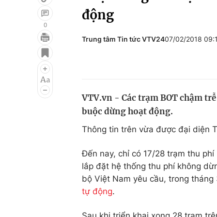
động
0
Trung tâm Tin tức VTV24
07/02/2018 09
Giải trí
Đời sống
Điện ảnh
Du lịch
Âm nhạc
Làm đẹp
VTV.vn - Các trạm BOT chậm trễ t
Sao
Chất lượng cuộc sốn
buộc dừng hoạt động.
Thông tin trên vừa được đại diện
Đến nay, chỉ có 17/28 trạm thu ph
lắp đặt hệ thống thu phí không d
bộ Việt Nam yêu cầu, trong tháng 
tự động
.
Sau khi triển khai xong 28 trạm t