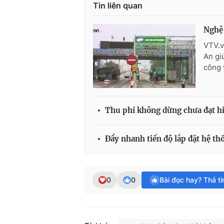
Tin liên quan
Nghệ 
VTV.v
An gi
công 
Thu phí không dừng chưa đạt h
Đẩy nhanh tiến độ lắp đặt hệ t
0
0
Bài đọc hay? Thả t