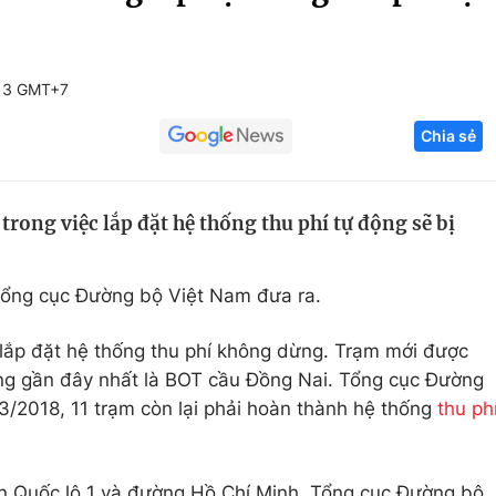
Góc ảnh
:13 GMT+7
Giáo dục
Công nghệ
Chia sẻ
Tuyển sinh
Hitech Công ng
Học trực tuyến
Sản phẩm
rong việc lắp đặt hệ thống thu phí tự động sẽ bị
g
Thị trường
Tư vấn
 Tổng cục Đường bộ Việt Nam đưa ra.
í lắp đặt hệ thống thu phí không dừng. Trạm mới được
ừng gần đây nhất là BOT cầu Đồng Nai. Tổng cục Đường
3/2018, 11 trạm còn lại phải hoàn thành hệ thống
thu ph
rên Quốc lộ 1 và đường Hồ Chí Minh, Tổng cục Đường bộ