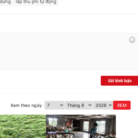
 dừng
lắp thu phí tự động
Gửi bình luận
Xem theo ngày
XEM