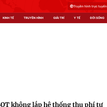
Truyền hình trực tuyến
KINH TẾ
TRUYỀN HÌNH
GIẢI TRÍ
Y TẾ
ĐỜI SỐNG
Pháp luật
Y tế
Truyền hình
Multimedia
Phim VTV
Video
Hậu trường
Shorts video
Nhân vật
Podcast
Khán giả
EMagazine
Giải sao mai
Photo
OT không lắp hệ thống thu phí tự
Infographic