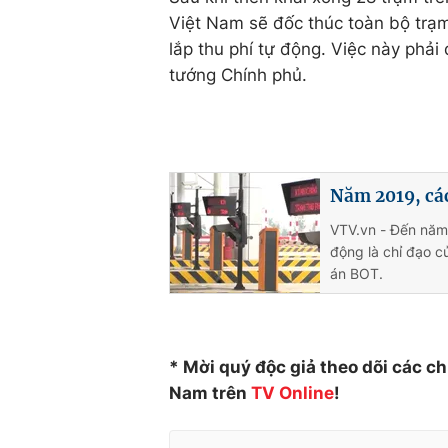
Việt Nam sẽ đốc thúc toàn bộ trạ
lắp thu phí tự động. Việc này phả
tướng Chính phủ.
Năm 2019, các
VTV.vn - Đến năm
động là chỉ đạo c
án BOT.
* Mời quý độc giả theo dõi các c
Nam trên
TV
Online
!