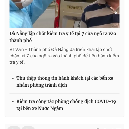
THỜI BÁO VTV
Đà Nẵng lập chốt kiểm tra y tế tại 7 cửa ngõ ra vào
thành phố
VTV.vn - Thành phố Đà Nẵng đã triển khai lập chốt
Theo dõi báo trên
chặn tại 7 cửa ngõ ra vào thành phố để tiến hành kiểm
tra y tế.
Cơ quan chủ quản:
Đài Truyền hình Việt Nam
Thu thập thông tin hành khách tại các bến xe
Cơ quan báo chí:
Thời báo VTV
nhằm phòng tránh dịch
Giấy phép hoạt động báo in và báo điện tử số 483/GP-BTTTT
cấp ngày 29/12/2023
Kiểm tra công tác phòng chống dịch COVID-19
Tổng Biên tập:
Vũ Thanh Thủy
tại bến xe Nước Ngầm
Phó Tổng Biên tập:
Nguyễn Thị Mỹ Hạnh, Phạm Quốc Thắng,
Nguyễn Trọng Ninh
Tổng đài VTV:
024.38 355 931 - 024.38 355 932