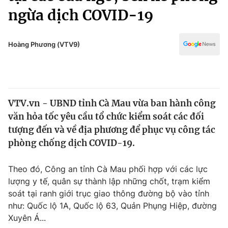
Chính trị
ngừa dịch COVID-19
Truyền hình
Văn hóa - Giải trí
Xã hội
Y tế
Hoàng Phương (VTV9)
Đời sống
Pháp luật
Công nghệ
Giáo dục
Y tế
VTV.vn - UBND tỉnh Cà Mau vừa ban hành công
văn hỏa tốc yêu cầu tổ chức kiểm soát các đối
Thế giới
tượng đến và về địa phương để phục vụ công tác
Tin tức
phòng chống dịch COVID-19.
Kinh tế
Thế giới đó đây
Theo đó, Công an tỉnh Cà Mau phối hợp với các lực
Tài chính
Dữ liệu và đời sống
lượng y tế, quân sự thành lập những chốt, trạm kiểm
Câu chuyện quốc tế
Thị trường
soát tại ranh giới trục giao thông đường bộ vào tỉnh
như: Quốc lộ 1A, Quốc lộ 63, Quản Phụng Hiệp, đường
Truyền hình
Góc doanh nghiệp
Xuyên Á...