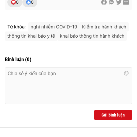
0
0
Ðiện thoại Thời báo VTV:
024.66 897 897
Email:
toasoan@vtv.vn
Liên hệ quảng cáo:
024-7300.7108
Từ khóa:
nghi nhiễm COVID-19
Kiểm tra hành khách
thông tin khai báo y tế
khai báo thông tin hành khách
Bình luận
(
0
)
® Cấm sao chép dưới mọi hình thức nếu không có sự chấp
thuận bằng văn bản. Ghi rõ nguồn VTV.vn khi phát hành lại
Gửi bình luận
thông tin từ website này.