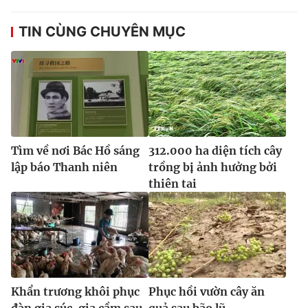
TIN CÙNG CHUYÊN MỤC
Tìm về nơi Bác Hồ sáng
312.000 ha diện tích cây
lập báo Thanh niên
trồng bị ảnh hưởng bởi
thiên tai
Khẩn trương khôi phục
Phục hồi vườn cây ăn
đàn gia súc, gia cầm sau
quả sau bão lũ