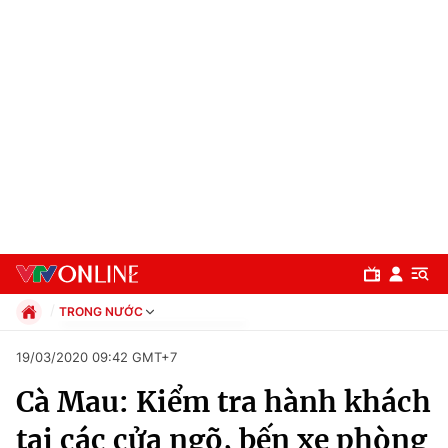
TRONG NƯỚC
Chính trị
19/03/2020 09:42 GMT+7
Xã hội
Cà Mau: Kiểm tra hành khách
Pháp luật
Chuyên mục
Kinh tế
tại các cửa ngõ, bến xe phòng
Thể thao