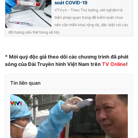
soát COVID-19
Photo
Infographic
VTV.vn - Theo Thủ tướng, xét nghiệm là
biện pháp quan trọng để kiểm soát virus
nên cần triển khai rộng rãi, đặc biệt với các
Video
Shorts video
đối tượng yếu thế trong xã hội.
VTV Money
VTV Thể thao
* Mời quý độc giả theo dõi các chương trình đã phát
VTV Sức khoẻ
Bất động sản
sóng của Đài Truyền hình Việt Nam trên
TV Online
!
Thị trường 24h
Tấm lòng Việt
Tin liên quan
VTV4
Vươn mình bằng AI
VTV9
VTV8
Liên hệ tòa soạn
English