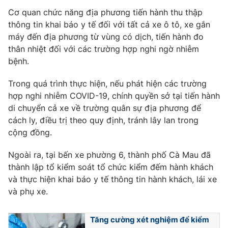
Phim VTV
Giải trí
Cơ quan chức năng địa phương tiến hành thu thập
Hậu trường
thông tin khai báo y tế đối với tất cả xe ô tô, xe gắn
Điện ảnh
máy đến địa phương từ vùng có dịch, tiến hành đo
Đời sống
Nhân vật
thân nhiệt đối với các trường hợp nghi ngờ nhiễm
Âm nhạc
bệnh.
Du lịch
Khán giả
Giáo dục
Sao
Làm đẹp
Trong quá trình thực hiện, nếu phát hiện các trường
Giải sao mai
Tuyển sinh
hợp nghi nhiễm COVID-19, chính quyền sở tại tiến hành
Công nghệ
Chất lượng cuộc sống
di chuyển cả xe về trường quân sự địa phương để
Học trực tuyến
cách ly, điều trị theo quy định, tránh lây lan trong
Hitech Công nghệ tương lai
Giao lưu trực tuyến
cộng đồng.
Sản phẩm
Ngoài ra, tại bến xe phường 6, thành phố Cà Mau đã
Lịch phát sóng
Thị trường
thành lập tổ kiểm soát tổ chức kiểm đếm hành khách
và thực hiện khai báo y tế thông tin hành khách, lái xe
Tư vấn
và phụ xe.
Chuyên mục khác
Emagazine
Podcast
Tăng cường xét nghiệm để kiểm