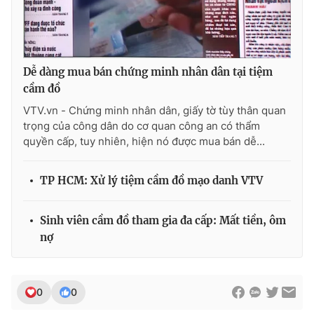
Photo
Infographic
Video
Shorts video
Dễ dàng mua bán chứng minh nhân dân tại tiệm
cầm đồ
VTV Money
VTV Thể thao
VTV.vn - Chứng minh nhân dân, giấy tờ tùy thân quan
trọng của công dân do cơ quan công an có thẩm
quyền cấp, tuy nhiên, hiện nó được mua bán dễ...
VTV Sức khoẻ
Bất động sản
TP HCM: Xử lý tiệm cầm đồ mạo danh VTV
Thị trường 24h
Tấm lòng Việt
Sinh viên cầm đồ tham gia đa cấp: Mất tiền, ôm
VTV4
Vươn mình bằng AI
nợ
VTV9
VTV8
0
0
Liên hệ tòa soạn
English