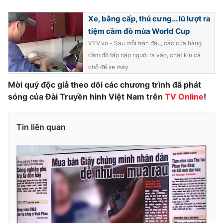
Phim VTV
Giải trí
Xe, bằng cấp, thú cưng... lũ lượt ra
Hậu trường
Điện ảnh
tiệm cầm đồ mùa World Cup
Đời sống
Nhân vật
VTV.vn - Sau mỗi trận đấu, các cửa hàng
Âm nhạc
cầm đồ tấp nập người ra vào, chật kín cả
Du lịch
Khán giả
Giáo dục
chỗ để xe máy.
Sao
Làm đẹp
Giải sao mai
Mời quý độc giả theo dõi các chương trình đã phát
Tuyển sinh
sóng của Đài Truyền hình Việt Nam trên
TV Online
!
Công nghệ
Chất lượng cuộc sống
Học trực tuyến
Hitech Công nghệ tương lai
Giao lưu trực tuyến
Tin liên quan
Sản phẩm
Lịch phát sóng
Thị trường
Tư vấn
Chuyên mục khác
Emagazine
Podcast