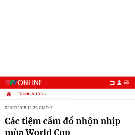
TRONG NƯỚC
Chính trị
02/07/2018 12:39 GMT+7
Xã hội
Các tiệm cầm đồ nhộn nhịp
Pháp luật
Chuyên mục
Kinh tế
mùa World Cup
Thể thao