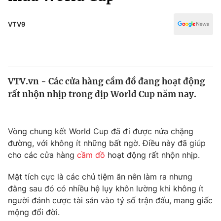
Chính trị
Truyền hình
Văn hóa - Giải trí
VTV9
Xã hội
Y tế
Đời sống
Pháp luật
Công nghệ
Giáo dục
VTV.vn - Các cửa hàng cầm đồ đang hoạt động
Y tế
rất nhộn nhịp trong dịp World Cup năm nay.
Thế giới
Vòng chung kết World Cup đã đi được nửa chặng
Tin tức
đường, với không ít những bất ngờ. Điều này đã giúp
Kinh tế
cho các cửa hàng
cầm đồ
hoạt động rất nhộn nhịp.
Thế giới đó đây
Tài chính
Dữ liệu và đời sống
Mặt tích cực là các chủ tiệm ăn nên làm ra nhưng
Câu chuyện quốc tế
Thị trường
đằng sau đó có nhiều hệ lụy khôn lường khi không ít
người đánh cược tài sản vào tỷ số trận đấu, mang giấc
Truyền hình
Góc doanh nghiệp
mộng đổi đời.