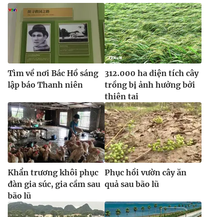
Ðiện thoại Thời báo VTV:
024.66 897 897
Email:
toasoan@vtv.vn
Liên hệ quảng cáo:
024-7300.7108
Tìm về nơi Bác Hồ sáng
312.000 ha diện tích cây
lập báo Thanh niên
trồng bị ảnh hưởng bởi
thiên tai
® Cấm sao chép dưới mọi hình thức nếu không có sự chấp
Khẩn trương khôi phục
Phục hồi vườn cây ăn
thuận bằng văn bản. Ghi rõ nguồn VTV.vn khi phát hành lại
đàn gia súc, gia cầm sau
quả sau bão lũ
thông tin từ website này.
bão lũ