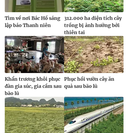
Tìm về nơi Bác Hồ sáng
312.000 ha diện tích cây
lập báo Thanh niên
trồng bị ảnh hưởng bởi
thiên tai
Khẩn trương khôi phục
Phục hồi vườn cây ăn
đàn gia súc, gia cầm sau
quả sau bão lũ
bão lũ