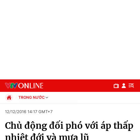
TRONG NƯỚC
Chính trị
12/12/2016 14:17 GMT+7
Xã hội
Chủ động đối phó với áp thấp
Pháp luật
Chuyên mục
Kinh tế
nhiệt đới và mưa lũ
Thể thao