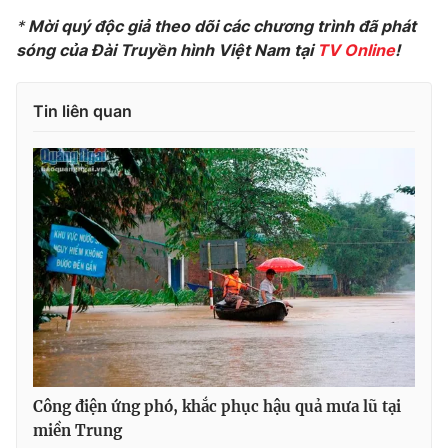
*
Mời quý độc giả theo dõi các chương trình đã phát
Photo
Infographic
sóng của Đài Truyền hình Việt Nam tại
TV Online
!
Video
Shorts video
Tin liên quan
VTV Money
VTV Thể thao
VTV Sức khoẻ
Bất động sản
Thị trường 24h
Tấm lòng Việt
VTV4
Vươn mình bằng AI
VTV9
VTV8
Công điện ứng phó, khắc phục hậu quả mưa lũ tại
miền Trung
Liên hệ tòa soạn
English