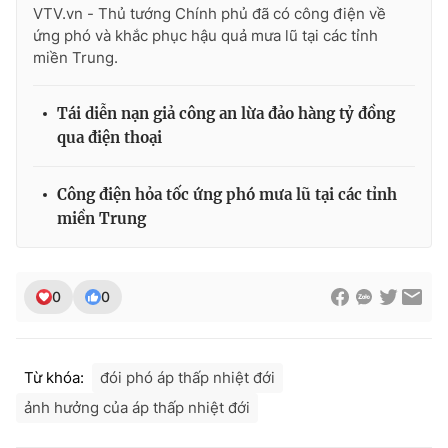
VTV.vn - Thủ tướng Chính phủ đã có công điện về
ứng phó và khắc phục hậu quả mưa lũ tại các tỉnh
miền Trung.
THỜI BÁO VTV
Tái diễn nạn giả công an lừa đảo hàng tỷ đồng
qua điện thoại
Theo dõi báo trên
Công điện hỏa tốc ứng phó mưa lũ tại các tỉnh
miền Trung
Cơ quan chủ quản:
Đài Truyền hình Việt Nam
Cơ quan báo chí:
Thời báo VTV
0
0
Giấy phép hoạt động báo in và báo điện tử số 483/GP-BTTTT
cấp ngày 29/12/2023
Tổng Biên tập:
Vũ Thanh Thủy
Từ khóa:
đói phó áp thấp nhiệt đới
Phó Tổng Biên tập:
Nguyễn Thị Mỹ Hạnh, Phạm Quốc Thắng,
Nguyễn Trọng Ninh
ảnh hưởng của áp thấp nhiệt đới
Tổng đài VTV:
024.38 355 931 - 024.38 355 932