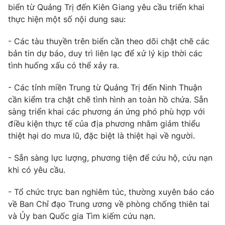
Phim VTV
biển từ Quảng Trị đến Kiên Giang yêu cầu triển khai
Giải trí
thực hiện một số nội dung sau:
Hậu trường
Điện ảnh
Đời sống
- Các tàu thuyền trên biển cần theo dõi chặt chẽ các
Nhân vật
Âm nhạc
bản tin dự báo, duy trì liên lạc để xử lý kịp thời các
Du lịch
Khán giả
tình huống xấu có thể xảy ra.
Giáo dục
Sao
Làm đẹp
Giải sao mai
- Các tỉnh miền Trung từ Quảng Trị đến Ninh Thuận
Tuyển sinh
Công nghệ
cần kiểm tra chặt chẽ tình hình an toàn hồ chứa. Sẵn
Chất lượng cuộc sống
Học trực tuyến
sàng triển khai các phương án ứng phó phù hợp với
Hitech Công nghệ tương lai
điều kiện thực tế của địa phương nhằm giảm thiểu
Giao lưu trực tuyến
thiệt hại do mưa lũ, đặc biệt là thiệt hại về người.
Sản phẩm
Lịch phát sóng
- Sẵn sàng lực lượng, phương tiện để cứu hộ, cứu nạn
Thị trường
khi có yêu cầu.
Tư vấn
- Tổ chức trực ban nghiêm túc, thường xuyên báo cáo
Chuyên mục khác
về Ban Chỉ đạo Trung ương về phòng chống thiên tai
Emagazine
Podcast
và Ủy ban Quốc gia Tìm kiếm cứu nạn.