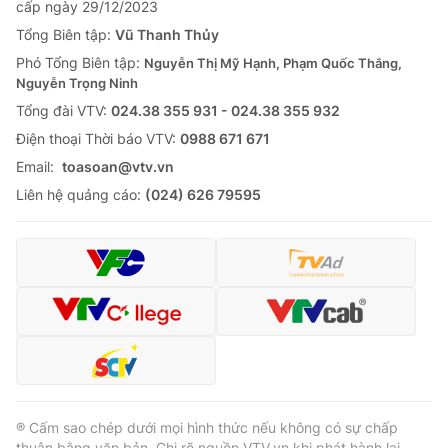
cấp ngày 29/12/2023
Tổng Biên tập:
Vũ Thanh Thủy
Phó Tổng Biên tập:
Nguyễn Thị Mỹ Hạnh, Phạm Quốc Thắng,
Nguyễn Trọng Ninh
Tổng đài VTV:
024.38 355 931 - 024.38 355 932
Ðiện thoại Thời báo VTV:
0988 671 671
Email:
toasoan@vtv.vn
Liên hệ quảng cáo:
(024) 626 79595
® Cấm sao chép dưới mọi hình thức nếu không có sự chấp
thuận bằng văn bản. Ghi rõ nguồn VTV.vn khi phát hành lại