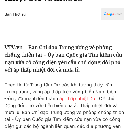
Chính trị
Truyền hình
Văn hóa - Giải trí
Ban Thời sự
Xã hội
Y tế
Đời sống
Pháp luật
Công nghệ
Giáo dục
VTV.vn - Ban Chỉ đạo Trung ương về phòng
Y tế
chống thiên tai - Ủy ban Quốc gia Tìm kiếm cứu
nạn vừa có công điện yêu cầu chủ động đối phó
Thế giới
với áp thấp nhiệt đới và mưa lũ
Tin tức
Theo tin từ Trung tâm Dự báo khí tượng thủy văn
Kinh tế
Trung ương, vùng áp thấp trên vùng biển Nam biển
Thế giới đó đây
Tài chính
Đông đã mạnh lên thành
áp thấp nhiệt đới
. Để chủ
Dữ liệu và đời sống
Câu chuyện quốc tế
động đối phó với diễn biến của áp thấp nhiệt đới và
Thị trường
mưa lũ, Ban Chỉ đạo Trung ương về phòng chống thiên
Truyền hình
tai - Ủy ban Quốc gia Tìm kiếm cứu nạn vừa có công
Góc doanh nghiệp
điện gửi các bộ ngành liên quan, các địa phương ven