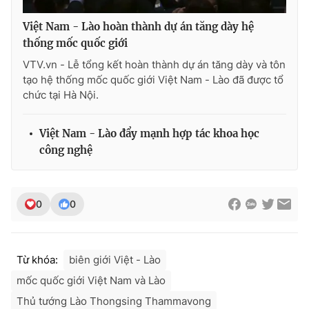
Việt Nam - Lào hoàn thành dự án tăng dày hệ
thống mốc quốc giới
VTV.vn - Lễ tổng kết hoàn thành dự án tăng dày và tôn
THỜI BÁO VTV
tạo hệ thống mốc quốc giới Việt Nam - Lào đã được tổ
chức tại Hà Nội.
Theo dõi báo trên
Việt Nam - Lào đẩy mạnh hợp tác khoa học
công nghệ
Cơ quan chủ quản:
Đài Truyền hình Việt Nam
Cơ quan báo chí:
Thời báo VTV
0
0
Giấy phép hoạt động báo in và báo điện tử số 483/GP-BTTTT
cấp ngày 29/12/2023
Tổng Biên tập:
Vũ Thanh Thủy
Từ khóa:
biên giới Việt - Lào
Phó Tổng Biên tập:
Nguyễn Thị Mỹ Hạnh, Phạm Quốc Thắng,
Nguyễn Trọng Ninh
mốc quốc giới Việt Nam và Lào
Tổng đài VTV:
024.38 355 931 - 024.38 355 932
Thủ tướng Lào Thongsing Thammavong