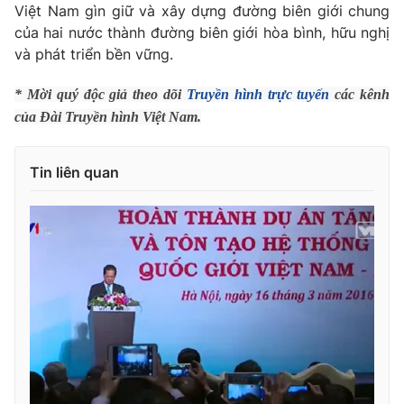
Việt Nam gìn giữ và xây dựng đường biên giới chung
Photo
Infographic
của hai nước thành đường biên giới hòa bình, hữu nghị
và phát triển bền vững.
Video
Shorts video
* Mời quý độc giả theo dõi
Truyền hình trực tuyến
các kênh
của Đài Truyền hình Việt Nam.
VTV Money
VTV Thể thao
Tin liên quan
VTV Sức khoẻ
Bất động sản
Thị trường 24h
Tấm lòng Việt
VTV4
Vươn mình bằng AI
VTV9
VTV8
Liên hệ tòa soạn
English