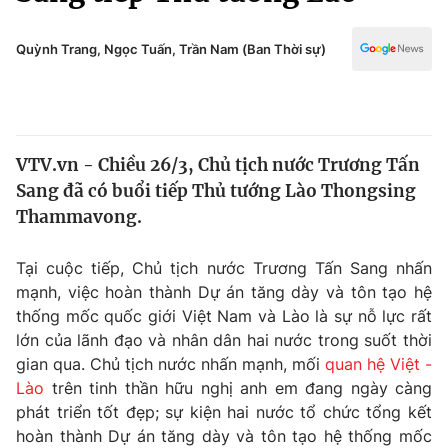
Chính trị
Truyền hình
Văn hóa - Giải trí
Quỳnh Trang, Ngọc Tuấn, Trần Nam (Ban Thời sự)
Xã hội
Y tế
Đời sống
Pháp luật
Công nghệ
Giáo dục
VTV.vn - Chiều 26/3, Chủ tịch nước Trương Tấn
Y tế
Sang đã có buổi tiếp Thủ tướng Lào Thongsing
Thammavong.
Thế giới
Tại cuộc tiếp, Chủ tịch nước Trương Tấn Sang nhấn
Tin tức
mạnh, việc hoàn thành Dự án tăng dày và tôn tạo hệ
Kinh tế
thống mốc quốc giới Việt Nam và Lào là sự nỗ lực rất
Thế giới đó đây
Tài chính
lớn của lãnh đạo và nhân dân hai nước trong suốt thời
Dữ liệu và đời sống
Câu chuyện quốc tế
gian qua. Chủ tịch nước nhấn mạnh, mối
quan hệ Việt -
Thị trường
Lào
trên tinh thần hữu nghị anh em đang ngày càng
Truyền hình
phát triển tốt đẹp; sự kiện hai nước tổ chức tổng kết
Góc doanh nghiệp
hoàn thành Dự án tăng dày và tôn tạo hệ thống mốc