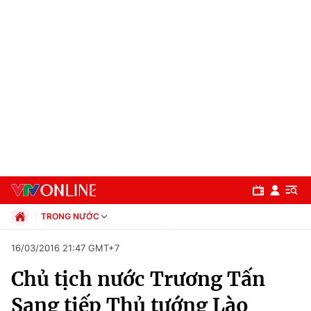
TRONG NƯỚC
Chính trị
16/03/2016 21:47 GMT+7
Xã hội
Chủ tịch nước Trương Tấn
Pháp luật
Chuyên mục
Kinh tế
Sang tiếp Thủ tướng Lào
Thể thao