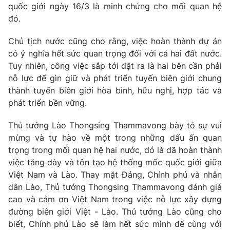
Phim VTV
quốc giới ngày 16/3 là minh chứng cho mối quan hệ
Giải trí
đó.
Hậu trường
Điện ảnh
Đời sống
Chủ tịch nước cũng cho rằng, việc hoàn thành dự án
Nhân vật
Âm nhạc
có ý nghĩa hết sức quan trọng đối với cả hai đất nước.
Du lịch
Khán giả
Tuy nhiên, công việc sắp tới đặt ra là hai bên cần phải
Giáo dục
Sao
nỗ lực để gìn giữ và phát triển tuyến biên giới chung
Làm đẹp
Giải sao mai
thành tuyến biên giới hòa bình, hữu nghị, hợp tác và
Tuyển sinh
Công nghệ
phát triển bền vững.
Chất lượng cuộc sống
Học trực tuyến
Hitech Công nghệ tương lai
Thủ tướng Lào Thongsing Thammavong bày tỏ sự vui
Giao lưu trực tuyến
mừng và tự hào về một trong những dấu ấn quan
Sản phẩm
trọng trong mối quan hệ hai nước, đó là đã hoàn thành
Lịch phát sóng
việc tăng dày và tôn tạo hệ thống mốc quốc giới giữa
Thị trường
Việt Nam và Lào. Thay mặt Đảng, Chính phủ và nhân
Tư vấn
dân Lào, Thủ tướng Thongsing Thammavong đánh giá
Chuyên mục khác
cao và cảm ơn Việt Nam trong việc nỗ lực xây dựng
đường biên giới Việt - Lào. Thủ tướng Lào cũng cho
Emagazine
Podcast
biết, Chính phủ Lào sẽ làm hết sức mình để cùng với