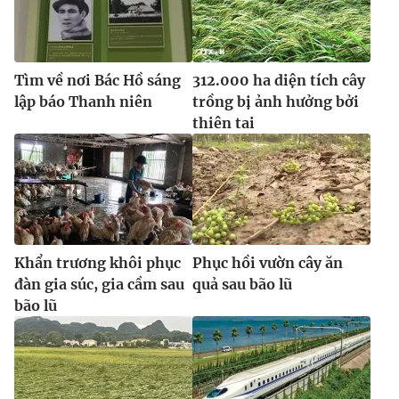
Tìm về nơi Bác Hồ sáng
312.000 ha diện tích cây
lập báo Thanh niên
trồng bị ảnh hưởng bởi
thiên tai
Khẩn trương khôi phục
Phục hồi vườn cây ăn
đàn gia súc, gia cầm sau
quả sau bão lũ
bão lũ