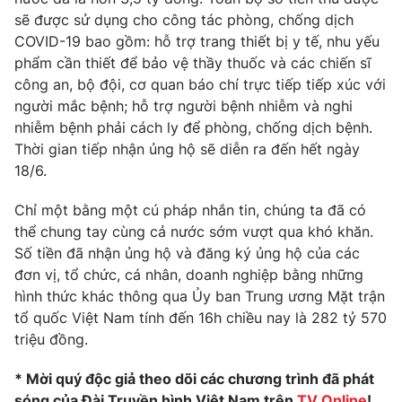
sẽ được sử dụng cho công tác phòng, chống dịch
Photo
Infographic
COVID-19 bao gồm: hỗ trợ trang thiết bị y tế, nhu yếu
phẩm cần thiết để bảo vệ thầy thuốc và các chiến sĩ
Video
Shorts video
công an, bộ đội, cơ quan báo chí trực tiếp tiếp xúc với
người mắc bệnh; hỗ trợ người bệnh nhiễm và nghi
nhiễm bệnh phải cách ly để phòng, chống dịch bệnh.
VTV Money
VTV Thể thao
Thời gian tiếp nhận ủng hộ sẽ diễn ra đến hết ngày
18/6.
VTV Sức khoẻ
Bất động sản
Chỉ một bằng một cú pháp nhắn tin, chúng ta đã có
thể chung tay cùng cả nước sớm vượt qua khó khăn.
Thị trường 24h
Tấm lòng Việt
Số tiền đã nhận ủng hộ và đăng ký ủng hộ của các
đơn vị, tổ chức, cá nhân, doanh nghiệp bằng những
VTV4
Vươn mình bằng AI
hình thức khác thông qua Ủy ban Trung ương Mặt trận
tổ quốc Việt Nam tính đến 16h chiều nay là 282 tỷ 570
triệu đồng.
VTV9
VTV8
* Mời quý độc giả theo dõi các chương trình đã phát
Liên hệ tòa soạn
English
sóng của Đài Truyền hình Việt Nam trên
TV Online
!