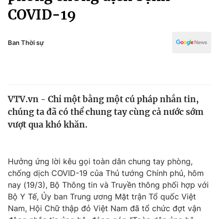
Chính trị
COVID-19
Truyền hình
Văn hóa - Giải trí
Xã hội
Y tế
Ban Thời sự
Đời sống
Pháp luật
Công nghệ
Giáo dục
Y tế
VTV.vn - Chỉ một bằng một cú pháp nhắn tin,
chúng ta đã có thể chung tay cùng cả nước sớm
Thế giới
vượt qua khó khăn.
Tin tức
Kinh tế
Thế giới đó đây
Hưởng ứng lời kêu gọi toàn dân chung tay phòng,
Tài chính
Dữ liệu và đời sống
chống dịch COVID-19 của Thủ tướng Chính phủ, hôm
Câu chuyện quốc tế
Thị trường
nay (19/3), Bộ Thông tin và Truyền thông phối hợp với
Bộ Y Tế, Ủy ban Trung ương Mặt trận Tổ quốc Việt
Truyền hình
Góc doanh nghiệp
Nam, Hội Chữ thập đỏ Việt Nam đã tổ chức đợt vận