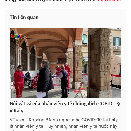
Tin liên quan
THỜI BÁO VTV
Theo dõi báo trên
Cơ quan chủ quản:
Đài Truyền hình Việt Nam
Cơ quan báo chí:
Thời báo VTV
Giấy phép hoạt động báo in và báo điện tử số 483/GP-BTTTT
cấp ngày 29/12/2023
Nỗi vất vả của nhân viên y tế chống dịch COVID-19
Tổng Biên tập:
Vũ Thanh Thủy
ở Italy
Phó Tổng Biên tập:
Nguyễn Thị Mỹ Hạnh, Phạm Quốc Thắng,
Nguyễn Trọng Ninh
VTV.vn - Khoảng 8% số người mắc COVID-19 tại Italy
là nhân viên y tế. Tuy nhiên, nhân viên y tế nước này
Tổng đài VTV:
024.38 355 931 - 024.38 355 932