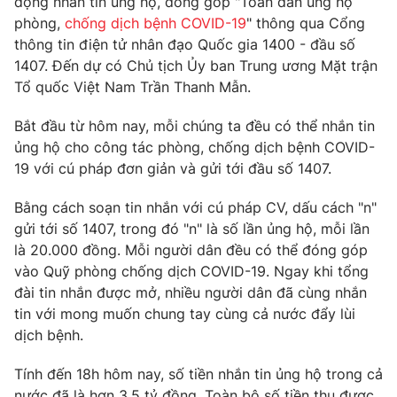
động nhắn tin ủng hộ, đóng góp "Toàn dân ủng hộ
Phim VTV
Giải trí
phòng,
chống dịch bệnh COVID-19
" thông qua Cổng
Hậu trường
thông tin điện tử nhân đạo Quốc gia 1400 - đầu số
Điện ảnh
1407. Đến dự có Chủ tịch Ủy ban Trung ương Mặt trận
Đời sống
Nhân vật
Tổ quốc Việt Nam Trần Thanh Mẫn.
Âm nhạc
Du lịch
Khán giả
Giáo dục
Bắt đầu từ hôm nay, mỗi chúng ta đều có thể nhắn tin
Sao
Làm đẹp
Giải sao mai
ủng hộ cho công tác phòng, chống dịch bệnh COVID-
Tuyển sinh
19 với cú pháp đơn giản và gửi tới đầu số 1407.
Công nghệ
Chất lượng cuộc sống
Học trực tuyến
Bằng cách soạn tin nhắn với cú pháp CV, dấu cách "n"
Hitech Công nghệ tương lai
Giao lưu trực tuyến
gửi tới số 1407, trong đó "n" là số lần ủng hộ, mỗi lần
Sản phẩm
là 20.000 đồng. Mỗi người dân đều có thể đóng góp
vào Quỹ phòng chống dịch COVID-19. Ngay khi tổng
Lịch phát sóng
Thị trường
đài tin nhắn được mở, nhiều người dân đã cùng nhắn
tin với mong muốn chung tay cùng cả nước đẩy lùi
Tư vấn
dịch bệnh.
Chuyên mục khác
Emagazine
Tính đến 18h hôm nay, số tiền nhắn tin ủng hộ trong cả
Podcast
nước đã là hơn 3,5 tỷ đồng. Toàn bộ số tiền thu được