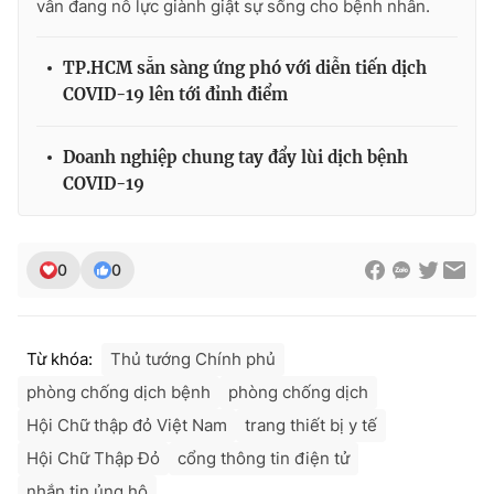
vẫn đang nỗ lực giành giật sự sống cho bệnh nhân.
Ðiện thoại Thời báo VTV:
024.66 897 897
Email:
toasoan@vtv.vn
TP.HCM sẵn sàng ứng phó với diễn tiến dịch
Liên hệ quảng cáo:
024-7300.7108
COVID-19 lên tới đỉnh điểm
Doanh nghiệp chung tay đẩy lùi dịch bệnh
COVID-19
0
0
Từ khóa:
Thủ tướng Chính phủ
® Cấm sao chép dưới mọi hình thức nếu không có sự chấp
phòng chống dịch bệnh
phòng chống dịch
thuận bằng văn bản. Ghi rõ nguồn VTV.vn khi phát hành lại
Hội Chữ thập đỏ Việt Nam
trang thiết bị y tế
thông tin từ website này.
Hội Chữ Thập Đỏ
cổng thông tin điện tử
nhắn tin ủng hộ