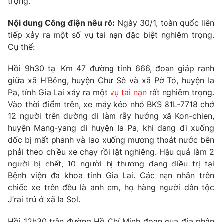
trọng.
Phim VTV
Giải trí
Hậu trường
Nội dung Công điện nêu rõ:
Ngày 30/1, toàn quốc liên
Điện ảnh
tiếp xảy ra một số vụ tai nạn đặc biệt nghiêm trọng.
Đời sống
Nhân vật
Cụ thể:
Âm nhạc
Du lịch
Khán giả
Giáo dục
Hồi 9h30 tại Km 47 đường tỉnh 666, đoạn giáp ranh
Sao
Làm đẹp
giữa xã H’Bông, huyện Chư Sê và xã Pờ Tó, huyện Ia
Giải sao mai
Tuyển sinh
Pa, tỉnh Gia Lai xảy ra một
vụ tai nạn
rất nghiêm trọng.
Công nghệ
Chất lượng cuộc sống
Vào thời điểm trên, xe máy kéo nhỏ BKS 81L-7718 chở
Học trực tuyến
12 người trên đường đi làm rẫy hướng xã Kon-chien,
Hitech Công nghệ tương lai
Giao lưu trực tuyến
huyện Mang-yang đi huyện Ia Pa, khi đang đi xuống
Sản phẩm
dốc bị mất phanh và lao xuống mương thoát nước bên
phải theo chiều xe chạy rồi lật nghiêng. Hậu quả làm 2
Lịch phát sóng
Thị trường
người bị chết, 10 người bị thương đang điều trị tại
Bệnh viện đa khoa tỉnh Gia Lai. Các nạn nhân trên
Tư vấn
chiếc xe trên đều là anh em, họ hàng người dân tộc
Chuyên mục khác
J’rai trú ở xã Ia Sol.
Emagazine
Podcast
Hồi 12h30 trên đường Hồ Chí Minh đoạn qua địa phận