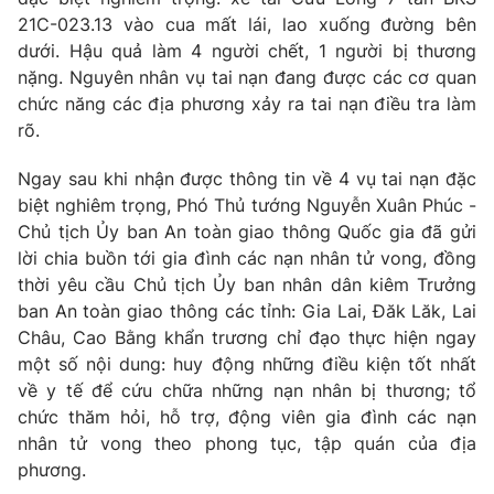
21C-023.13 vào cua mất lái, lao xuống đường bên
dưới. Hậu quả làm 4 người chết, 1 người bị thương
nặng. Nguyên nhân vụ tai nạn đang được các cơ quan
chức năng các địa phương xảy ra tai nạn điều tra làm
THỜI BÁO VTV
rõ.
Theo dõi báo trên
Ngay sau khi nhận được thông tin về 4 vụ tai nạn đặc
biệt nghiêm trọng, Phó Thủ tướng Nguyễn Xuân Phúc -
Chủ tịch Ủy ban An toàn giao thông Quốc gia đã gửi
Cơ quan chủ quản:
Đài Truyền hình Việt Nam
lời chia buồn tới gia đình các nạn nhân tử vong, đồng
Cơ quan báo chí:
Thời báo VTV
thời yêu cầu Chủ tịch Ủy ban nhân dân kiêm Trưởng
Giấy phép hoạt động báo in và báo điện tử số 483/GP-BTTTT
ban An toàn giao thông các tỉnh: Gia Lai, Đăk Lăk, Lai
cấp ngày 29/12/2023
Châu, Cao Bằng khẩn trương chỉ đạo thực hiện ngay
Tổng Biên tập:
Vũ Thanh Thủy
một số nội dung: huy động những điều kiện tốt nhất
Phó Tổng Biên tập:
Nguyễn Thị Mỹ Hạnh, Phạm Quốc Thắng,
về y tế để cứu chữa những nạn nhân bị thương; tổ
Nguyễn Trọng Ninh
chức thăm hỏi, hỗ trợ, động viên gia đình các nạn
Tổng đài VTV:
024.38 355 931 - 024.38 355 932
nhân tử vong theo phong tục, tập quán của địa
Ðiện thoại Thời báo VTV:
024.66 897 897
phương.