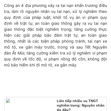
Email:
toasoan@vtv.vn
Công an 4 địa phương xảy ra tai nạn khẩn trương điều
Liên hệ quảng cáo:
024-7300.7108
tra, làm rõ nguyên nhân vụ tai nạn, xử lý nghiêm theo
quy định của pháp luật; khởi tố vụ án vi phạm quy
định về trật tự, an toàn giao thông gây ra vụ tai nạn
giao thông đặc biệt nghiêm trọng; tăng cường thực
hiện các giải pháp bảo đảm trật tự, an toàn giao
thông, nhất là các biện pháp phòng tránh, tai nạn xe
mô tô, xe gắn máy trước, trong và sau Tết Nguyên
đán Ất Mùi; tăng cường kiểm tra xử lý nghiêm vi phạm
quy định về tốc độ, vi phạm nồng độ cồn, không đội
mũ bảo hiểm khi đi mô tô, xe gắn máy.
® Cấm sao chép dưới mọi hình thức nếu không có sự chấp
thuận bằng văn bản. Ghi rõ nguồn VTV.vn khi phát hành lại
thông tin từ website này.
Liên tiếp nhiều vụ TNGT
nghiêm trọng: Nguyên nhân
do đâu?