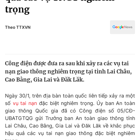
Chính trị
trọng
Truyền hình
Văn hóa - Giải trí
Xã hội
Y tế
Theo TTXVN
Đời sống
Pháp luật
Công nghệ
Giáo dục
Y tế
Công điện được đưa ra sau khi xảy ra các vụ tai
nạn giao thông nghiêm trọng tại tỉnh Lai Châu,
Thế giới
Cao Bằng, Gia Lai và Đăk Lăk.
Tin tức
Kinh tế
Ngày 30/1, trên địa bàn toàn quốc liên tiếp xảy ra một
Thế giới đó đây
số
vụ tai nạn
đặc biệt nghiêm trọng. Ủy ban An toàn
Tài chính
Dữ liệu và đời sống
giao thông Quốc gia đã có Công điện số 05/CĐ-
Câu chuyện quốc tế
Thị trường
UBATGTQG gửi Trưởng ban An toàn giao thông tỉnh
Lai Châu, Cao Bằng, Gia Lai và Đăk Lăk về khắc phục
Truyền hình
Góc doanh nghiệp
hậu quả các vụ tai nạn giao thông đặc biệt nghiêm