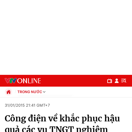
TRONG NƯỚC
Chính trị
31/01/2015 21:41 GMT+7
Xã hội
Công điện về khắc phục hậu
Pháp luật
Chuyên mục
Kinh tế
quả các vụ TNGT nghiêm
Thể thao