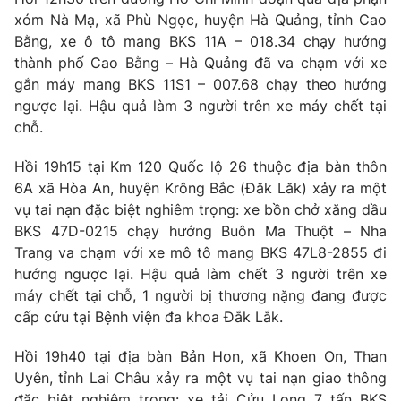
xóm Nà Mạ, xã Phù Ngọc, huyện Hà Quảng, tỉnh Cao
Photo
Infographic
Bằng, xe ô tô mang BKS 11A – 018.34 chạy hướng
thành phố Cao Bằng – Hà Quảng đã va chạm với xe
Video
Shorts video
gắn máy mang BKS 11S1 – 007.68 chạy theo hướng
ngược lại. Hậu quả làm 3 người trên xe máy chết tại
chỗ.
VTV Money
VTV Thể thao
Hồi 19h15 tại Km 120 Quốc lộ 26 thuộc địa bàn thôn
VTV Sức khoẻ
Bất động sản
6A xã Hòa An, huyện Krông Bắc (Đăk Lăk) xảy ra một
vụ tai nạn đặc biệt nghiêm trọng: xe bồn chở xăng dầu
BKS 47D-0215 chạy hướng Buôn Ma Thuột – Nha
Thị trường 24h
Tấm lòng Việt
Trang va chạm với xe mô tô mang BKS 47L8-2855 đi
hướng ngược lại. Hậu quả làm chết 3 người trên xe
VTV4
Vươn mình bằng AI
máy chết tại chỗ, 1 người bị thương nặng đang được
cấp cứu tại Bệnh viện đa khoa Đắk Lắk.
VTV9
VTV8
Hồi 19h40 tại địa bàn Bản Hon, xã Khoen On, Than
Uyên, tỉnh Lai Châu xảy ra một vụ tai nạn giao thông
Liên hệ tòa soạn
English
đặc biệt nghiêm trọng: xe tải Cửu Long 7 tấn BKS