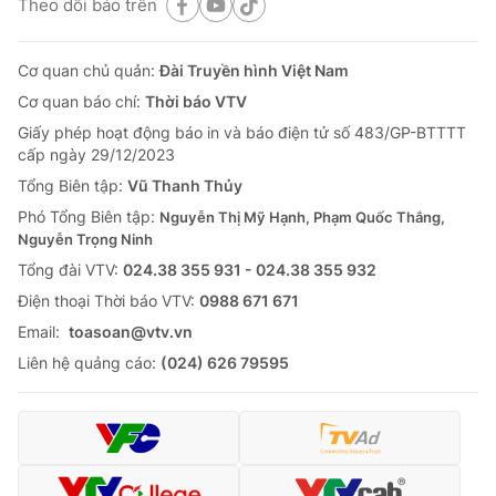
Theo dõi báo trên
Cơ quan chủ quản:
Đài Truyền hình Việt Nam
Cơ quan báo chí:
Thời báo VTV
Giấy phép hoạt động báo in và báo điện tử số 483/GP-BTTTT
cấp ngày 29/12/2023
Tổng Biên tập:
Vũ Thanh Thủy
Phó Tổng Biên tập:
Nguyễn Thị Mỹ Hạnh, Phạm Quốc Thắng,
Nguyễn Trọng Ninh
Tổng đài VTV:
024.38 355 931 - 024.38 355 932
Ðiện thoại Thời báo VTV:
0988 671 671
Email:
toasoan@vtv.vn
Liên hệ quảng cáo:
(024) 626 79595