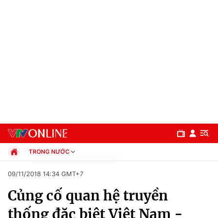
TRONG NƯỚC
Chính trị
09/11/2018 14:34 GMT+7
Xã hội
Củng cố quan hệ truyền
Pháp luật
Chuyên mục
Kinh tế
thống đặc biệt Việt Nam -
Thể thao