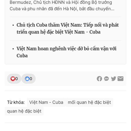
Bermudez, Chủ tịch HĐNN và Hội đồng Bộ trưởng
Ðiện thoại Thời báo VTV:
024.66 897 897
Cuba và phu nhân đã đến Hà Nội, bắt đầu chuyến...
Email:
toasoan@vtv.vn
Liên hệ quảng cáo:
024-7300.7108
Chủ tịch Cuba thăm Việt Nam: Tiếp nối và phát
triển quan hệ đặc biệt Việt Nam - Cuba
Việt Nam hoan nghênh việc dỡ bỏ cấm vận với
Cuba
0
0
Từ khóa:
Việt Nam - Cuba
mối quan hệ đặc biệt
® Cấm sao chép dưới mọi hình thức nếu không có sự chấp
thuận bằng văn bản. Ghi rõ nguồn VTV.vn khi phát hành lại
quan hệ đặc biệt
thông tin từ website này.