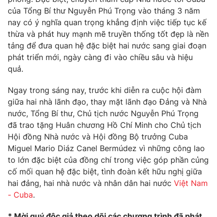
của Tổng Bí thư Nguyễn Phú Trọng vào tháng 3 năm
Photo
Infographic
nay có ý nghĩa quan trọng khẳng định việc tiếp tục kế
thừa và phát huy mạnh mẽ truyền thống tốt đẹp là nền
Video
Shorts video
tảng để đưa quan hệ đặc biệt hai nước sang giai đoạn
phát triển mới, ngày càng đi vào chiều sâu và hiệu
quả.
VTV Money
VTV Thể thao
Ngay trong sáng nay, trước khi diễn ra cuộc hội đàm
VTV Sức khoẻ
Bất động sản
giữa hai nhà lãnh đạo, thay mặt lãnh đạo Đảng và Nhà
nước, Tổng Bí thư, Chủ tịch nước Nguyễn Phú Trọng
đã trao tặng Huân chương Hồ Chí Minh cho Chủ tịch
Thị trường 24h
Tấm lòng Việt
Hội đồng Nhà nước và Hội đồng Bộ trưởng Cuba
Miguel Mario Diáz Canel Bermúdez vì những công lao
VTV4
Vươn mình bằng AI
to lớn đặc biệt của đồng chí trong việc góp phần củng
cố mối quan hệ đặc biệt, tình đoàn kết hữu nghị giữa
hai đảng, hai nhà nước và nhân dân hai nước
Việt Nam
VTV9
VTV8
- Cuba
.
Liên hệ tòa soạn
English
* Mời quý độc giả theo dõi các chương trình đã phát