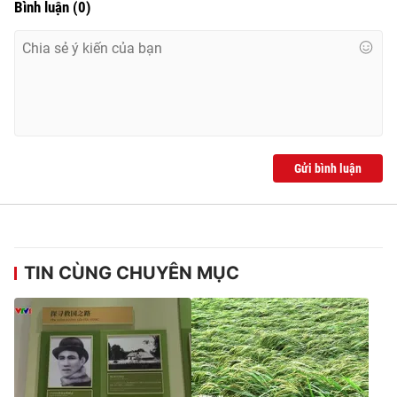
Bình luận
(
0
)
Gửi bình luận
TIN CÙNG CHUYÊN MỤC