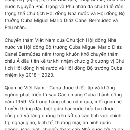
Phim VTV
Giải trí
nước Nguyễn Phú Trọng và Phu nhân đã chủ trì lễ đón
Hậu trường
trọng thể Chủ tịch Hội đồng Nhà nước và Hội đồng Bộ
Điện ảnh
trưởng Cuba Miguel Mario Diáz Canel Bermúdez và
Đời sống
Nhân vật
Phu nhân.
Âm nhạc
Du lịch
Khán giả
Giáo dục
Chuyến thăm Việt Nam của Chủ tịch Hội đồng Nhà
Sao
Làm đẹp
nước và Hội đồng Bộ trưởng Cuba Miguel Mario Diáz
Giải sao mai
Tuyển sinh
Canel Bermúdez nằm trong khuôn khổ chuyến thăm
Công nghệ
Chất lượng cuộc sống
châu Á đầu tiên kể từ khi nhậm chức giữ cương vị Chủ
Học trực tuyến
tịch Hội đồng Nhà nước và Hội đồng Bộ trưởng Cuba
Hitech Công nghệ tương lai
Giao lưu trực tuyến
nhiệm kỳ 2018 - 2023.
Sản phẩm
Quan hệ Việt Nam - Cuba được thiết lập và không
Lịch phát sóng
Thị trường
ngừng phát triển từ sau Cách mạng Cuba thành công
năm 1959. Và trong hàng chục năm qua, mối quan hệ
Tư vấn
truyền thống đặc biệt giữa hai nước tiếp tục được
Chuyên mục khác
củng cố và tăng cường trên tất cả các lĩnh vực chính
Emagazine
trị, ngoại giao, kinh tế, thương mại, an ninh quốc
Podcast
phòng. Đặc biệt, chuyến thăm cấp Nhà nước tới Cuba