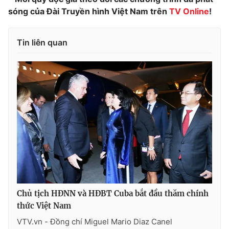
sóng của Đài Truyền hình Việt Nam trên
TV Online
!
Tin liên quan
THỜI BÁO VTV
Theo dõi báo trên
Cơ quan chủ quản:
Đài Truyền hình Việt Nam
Cơ quan báo chí:
Thời báo VTV
Giấy phép hoạt động báo in và báo điện tử số 483/GP-BTTTT
cấp ngày 29/12/2023
Tổng Biên tập:
Vũ Thanh Thủy
Chủ tịch HĐNN và HĐBT Cuba bắt đầu thăm chính
Phó Tổng Biên tập:
Nguyễn Thị Mỹ Hạnh, Phạm Quốc Thắng,
thức Việt Nam
Nguyễn Trọng Ninh
Tổng đài VTV:
024.38 355 931 - 024.38 355 932
VTV.vn - Đồng chí Miguel Mario Diaz Canel