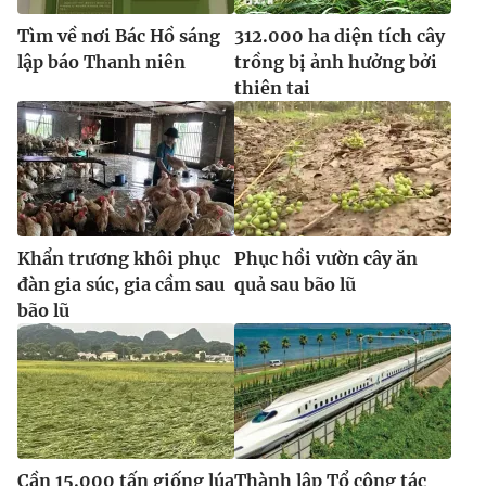
Tìm về nơi Bác Hồ sáng
312.000 ha diện tích cây
lập báo Thanh niên
trồng bị ảnh hưởng bởi
thiên tai
Khẩn trương khôi phục
Phục hồi vườn cây ăn
đàn gia súc, gia cầm sau
quả sau bão lũ
bão lũ
Cần 15.000 tấn giống lúa
Thành lập Tổ công tác