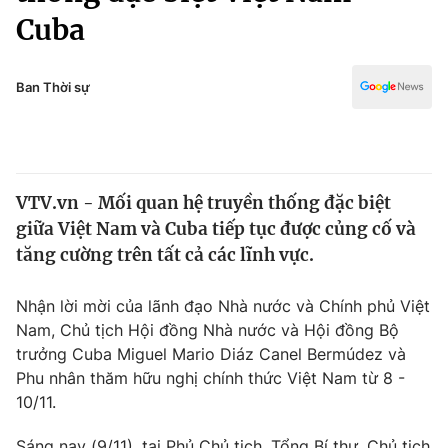
Chính trị
Cuba
Truyền hình
Văn hóa - Giải trí
Xã hội
Y tế
Ban Thời sự
Đời sống
Pháp luật
Công nghệ
Giáo dục
Y tế
VTV.vn - Mối quan hệ truyền thống đặc biệt
giữa Việt Nam và Cuba tiếp tục được củng cố và
Thế giới
tăng cường trên tất cả các lĩnh vực.
Tin tức
Kinh tế
Nhận lời mời của lãnh đạo Nhà nước và Chính phủ Việt
Thế giới đó đây
Nam, Chủ tịch Hội đồng Nhà nước và Hội đồng Bộ
Tài chính
Dữ liệu và đời sống
trưởng Cuba Miguel Mario Diáz Canel Bermúdez và
Câu chuyện quốc tế
Thị trường
Phu nhân thăm hữu nghị chính thức Việt Nam từ 8 -
10/11.
Truyền hình
Góc doanh nghiệp
Sáng nay (9/11), tại Phủ Chủ tịch, Tổng Bí thư, Chủ tịch