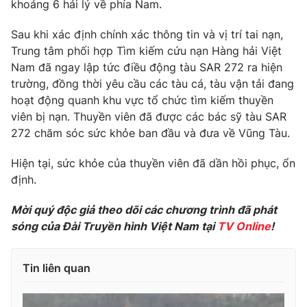
Phim VTV
khoảng 6 hải lý về phía Nam.
Giải trí
Hậu trường
Sau khi xác định chính xác thông tin và vị trí tai nạn,
Điện ảnh
Trung tâm phối hợp Tìm kiếm cứu nạn Hàng hải Việt
Đời sống
Nhân vật
Nam đã ngay lập tức điều động tàu SAR 272 ra hiện
Âm nhạc
Du lịch
trường, đồng thời yêu cầu các tàu cá, tàu vận tải đang
Khán giả
Giáo dục
Sao
hoạt động quanh khu vực tổ chức tìm kiếm thuyền
Làm đẹp
Giải sao mai
viên bị nạn. Thuyền viên đã được các bác sỹ tàu SAR
Tuyển sinh
272 chăm sóc sức khỏe ban đầu và đưa về Vũng Tàu.
Công nghệ
Chất lượng cuộc sống
Học trực tuyến
Hitech Công nghệ tương lai
Hiện tại, sức khỏe của thuyền viên đã dần hồi phục, ổn
Giao lưu trực tuyến
định.
Sản phẩm
Mời quý độc giả theo dõi các chương trình đã phát
Lịch phát sóng
Thị trường
sóng của Đài Truyền hình Việt Nam tại
TV Online
!
Tư vấn
Chuyên mục khác
Tin liên quan
Emagazine
Podcast