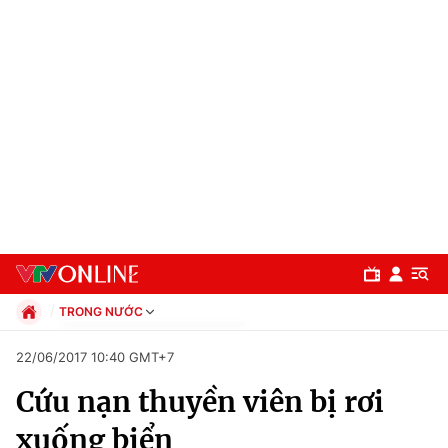
TRONG NƯỚC
Chính trị
22/06/2017 10:40 GMT+7
Xã hội
Cứu nạn thuyền viên bị rơi
Pháp luật
Chuyên mục
Kinh tế
xuống biển
Thể thao