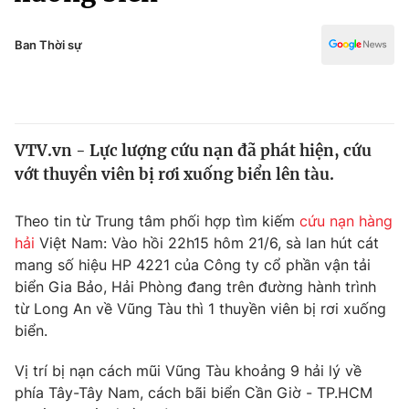
Chính trị
Truyền hình
Văn hóa - Giải trí
Ban Thời sự
Xã hội
Y tế
Đời sống
Pháp luật
Công nghệ
Giáo dục
VTV.vn - Lực lượng cứu nạn đã phát hiện, cứu
Y tế
vớt thuyền viên bị rơi xuống biển lên tàu.
Thế giới
Theo tin từ Trung tâm phối hợp tìm kiếm
cứu nạn hàng
hải
Việt Nam: Vào hồi 22h15 hôm 21/6, sà lan hút cát
Tin tức
mang số hiệu HP 4221 của Công ty cổ phần vận tải
Kinh tế
biển Gia Bảo, Hải Phòng đang trên đường hành trình
Thế giới đó đây
Tài chính
từ Long An về Vũng Tàu thì 1 thuyền viên bị rơi xuống
Dữ liệu và đời sống
Câu chuyện quốc tế
biển.
Thị trường
Vị trí bị nạn cách mũi Vũng Tàu khoảng 9 hải lý về
Truyền hình
Góc doanh nghiệp
phía Tây-Tây Nam, cách bãi biển Cần Giờ - TP.HCM