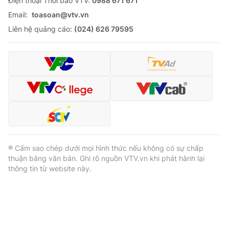
Ðiện thoại Thời báo VTV:
0988 671 671
Email:
toasoan@vtv.vn
Liên hệ quảng cáo:
(024) 626 79595
® Cấm sao chép dưới mọi hình thức nếu không có sự chấp
thuận bằng văn bản. Ghi rõ nguồn VTV.vn khi phát hành lại
thông tin từ website này.