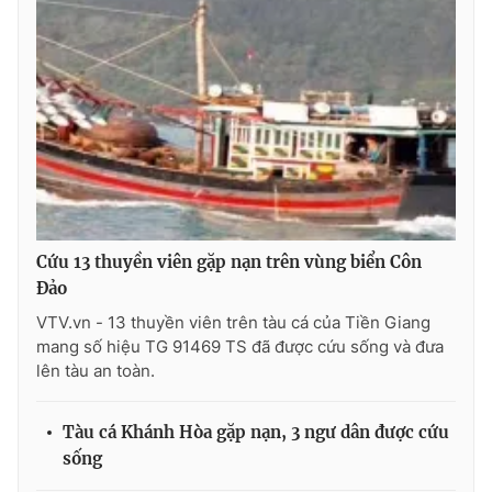
Photo
Infographic
Video
Shorts video
VTV Money
VTV Thể thao
VTV Sức khoẻ
Bất động sản
Cứu 13 thuyền viên gặp nạn trên vùng biển Côn
Đảo
Thị trường 24h
Tấm lòng Việt
VTV.vn - 13 thuyền viên trên tàu cá của Tiền Giang
mang số hiệu TG 91469 TS đã được cứu sống và đưa
VTV4
Vươn mình bằng AI
lên tàu an toàn.
VTV9
VTV8
Tàu cá Khánh Hòa gặp nạn, 3 ngư dân được cứu
sống
Liên hệ tòa soạn
English