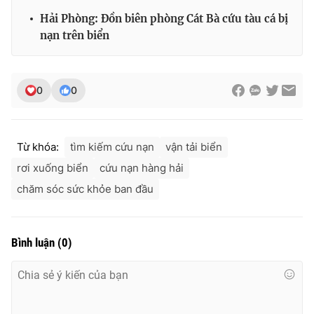
Hải Phòng: Đồn biên phòng Cát Bà cứu tàu cá bị
nạn trên biển
THỜI BÁO VTV
0
0
Theo dõi báo trên
Từ khóa:
tìm kiếm cứu nạn
vận tải biển
rơi xuống biển
cứu nạn hàng hải
Cơ quan chủ quản:
Đài Truyền hình Việt Nam
chăm sóc sức khỏe ban đầu
Cơ quan báo chí:
Thời báo VTV
Giấy phép hoạt động báo in và báo điện tử số 483/GP-BTTTT
cấp ngày 29/12/2023
Bình luận
(
0
)
Tổng Biên tập:
Vũ Thanh Thủy
Phó Tổng Biên tập:
Nguyễn Thị Mỹ Hạnh, Phạm Quốc Thắng,
Nguyễn Trọng Ninh
Tổng đài VTV:
024.38 355 931 - 024.38 355 932