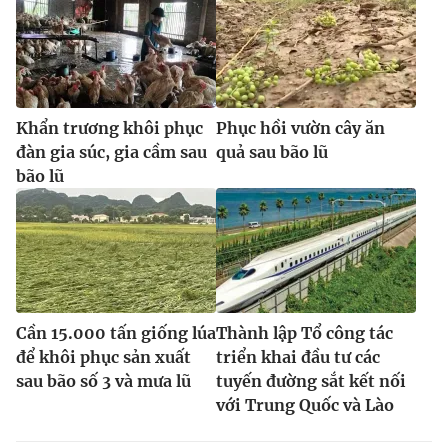
Khẩn trương khôi phục
Phục hồi vườn cây ăn
đàn gia súc, gia cầm sau
quả sau bão lũ
bão lũ
Cần 15.000 tấn giống lúa
Thành lập Tổ công tác
để khôi phục sản xuất
triển khai đầu tư các
sau bão số 3 và mưa lũ
tuyến đường sắt kết nối
với Trung Quốc và Lào