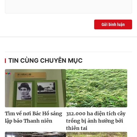
Ðiện thoại Thời báo VTV:
024.66 897 897
Email:
toasoan@vtv.vn
Liên hệ quảng cáo:
024-7300.7108
Gửi bình luận
TIN CÙNG CHUYÊN MỤC
® Cấm sao chép dưới mọi hình thức nếu không có sự chấp
thuận bằng văn bản. Ghi rõ nguồn VTV.vn khi phát hành lại
Tìm về nơi Bác Hồ sáng
312.000 ha diện tích cây
thông tin từ website này.
lập báo Thanh niên
trồng bị ảnh hưởng bởi
thiên tai