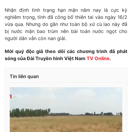
Phim VTV
Giải trí
Nhận định tình trạng hạn mặn năm nay là cực kỳ
Hậu trường
nghiêm trọng, tỉnh đã công bố thiên tai vào ngày 16/2
Điện ảnh
Đời sống
vừa qua. Nhưng do gần như toàn bộ xứ cù lao này đã
Nhân vật
Âm nhạc
bị nước mặn bao trùm nên bài toán nước ngọt cho
Du lịch
Khán giả
người dân vẫn còn nan giải.
Giáo dục
Sao
Làm đẹp
Giải sao mai
Mời quý độc giả theo dõi các chương trình đã phát
Tuyển sinh
Công nghệ
sóng của Đài Truyền hình Việt Nam
TV Online
.
Chất lượng cuộc sống
Học trực tuyến
Hitech Công nghệ tương lai
Giao lưu trực tuyến
Tin liên quan
Sản phẩm
Lịch phát sóng
Thị trường
Tư vấn
Chuyên mục khác
Emagazine
Podcast