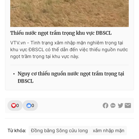
Photo
Infographic
Video
Shorts video
Thiếu nước ngọt trầm trọng khu vực ĐBSCL
VTV.vn - Tình trạng xâm nhập mặn nghiêm trọng tại
VTV Money
VTV Thể thao
khu vực ĐBSCL có thể dẫn đến việc thiếu nguồn nước
ngọt trầm trọng tại khu vực này.
VTV Sức khoẻ
Bất động sản
Nguy cơ thiếu nguồn nước ngọt trầm trọng tại
ĐBSCL
Thị trường 24h
Tấm lòng Việt
VTV4
Vươn mình bằng AI
0
0
VTV9
VTV8
Từ khóa:
Đồng bằng Sông cửu long
xâm nhập mặn
Liên hệ tòa soạn
English