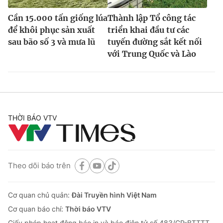
Cần 15.000 tấn giống lúa
Thành lập Tổ công tác
để khôi phục sản xuất
triển khai đầu tư các
sau bão số 3 và mưa lũ
tuyến đường sắt kết nối
với Trung Quốc và Lào
THỜI BÁO VTV
Theo dõi báo trên
Cơ quan chủ quản:
Đài Truyền hình Việt Nam
Cơ quan báo chí:
Thời báo VTV
Giấy phép hoạt động báo in và báo điện tử số 483/GP-BTTTT