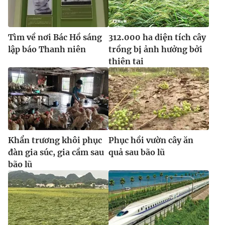
Ðiện thoại Thời báo VTV:
024.66 897 897
Email:
toasoan@vtv.vn
Liên hệ quảng cáo:
024-7300.7108
Tìm về nơi Bác Hồ sáng
312.000 ha diện tích cây
lập báo Thanh niên
trồng bị ảnh hưởng bởi
thiên tai
Khẩn trương khôi phục
Phục hồi vườn cây ăn
đàn gia súc, gia cầm sau
quả sau bão lũ
bão lũ
® Cấm sao chép dưới mọi hình thức nếu không có sự chấp
thuận bằng văn bản. Ghi rõ nguồn VTV.vn khi phát hành lại
thông tin từ website này.