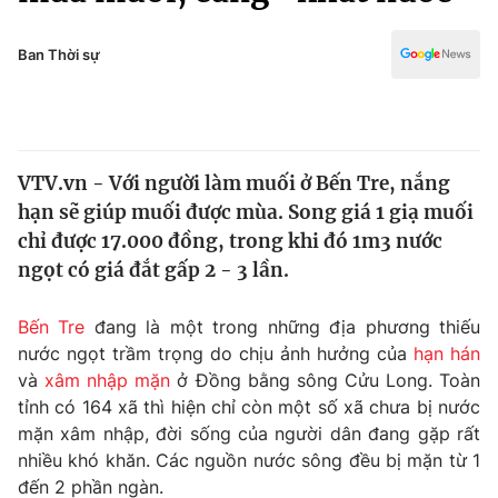
Chính trị
Truyền hình
Văn hóa - Giải trí
Ban Thời sự
Xã hội
Y tế
Đời sống
Pháp luật
Công nghệ
Giáo dục
VTV.vn - Với người làm muối ở Bến Tre, nắng
Y tế
hạn sẽ giúp muối được mùa. Song giá 1 giạ muối
chỉ được 17.000 đồng, trong khi đó 1m3 nước
Thế giới
ngọt có giá đắt gấp 2 - 3 lần.
Tin tức
Bến Tre
đang là một trong những địa phương thiếu
Kinh tế
nước ngọt trầm trọng do chịu ảnh hưởng của
hạn hán
Thế giới đó đây
Tài chính
và
xâm nhập mặn
ở Đồng bằng sông Cửu Long. Toàn
Dữ liệu và đời sống
Câu chuyện quốc tế
tỉnh có 164 xã thì hiện chỉ còn một số xã chưa bị nước
Thị trường
mặn xâm nhập, đời sống của người dân đang gặp rất
Truyền hình
nhiều khó khăn. Các nguồn nước sông đều bị mặn từ 1
Góc doanh nghiệp
đến 2 phần ngàn.