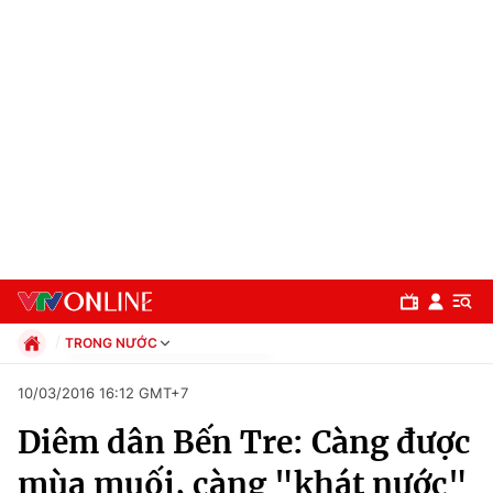
TRONG NƯỚC
Chính trị
10/03/2016 16:12 GMT+7
Xã hội
Diêm dân Bến Tre: Càng được
Pháp luật
Chuyên mục
Kinh tế
mùa muối, càng "khát nước"
Thể thao