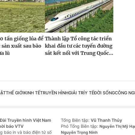
0 tấn giống lúa để
Thành lập Tổ công tác triển
 sản xuất sau bão
khai đầu tư các tuyến đường
ưa lũ
sắt kết nối với Trung Quốc...
UẬT
THẾ GIỚI
KINH TẾ
TRUYỀN HÌNH
GIẢI TRÍ
Y TẾ
ĐỜI SỐNG
CÔNG NG
Đài Truyền hình Việt Nam
Tổng Biên tập:
Vũ Thanh Thủy
hời báo VTV
Phó Tổng Biên tập:
Nguyễn Thị Mỹ Hạ
g báo in và báo điện tử số
Nguyễn Trọng Ninh