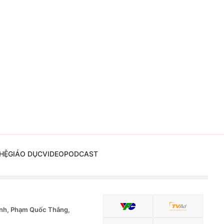
HỆ
GIÁO DỤC
VIDEO
PODCAST
nh, Phạm Quốc Thắng,