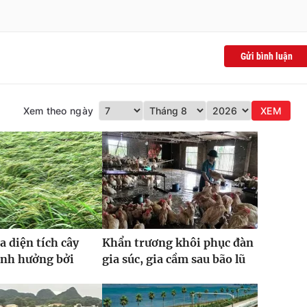
Gửi bình luận
Xem theo ngày
XEM
a diện tích cây
Khẩn trương khôi phục đàn
ảnh hưởng bởi
gia súc, gia cầm sau bão lũ