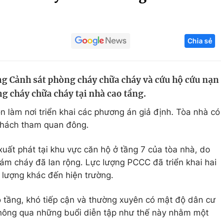
Góc ảnh
Chia sẻ
Giáo dục
Công nghệ
Tuyển sinh
Hitech Công ng
ng Cảnh sát phòng cháy chữa cháy và cứu hộ cứu nạn
Học trực tuyến
Sản phẩm
g cháy chữa cháy tại nhà cao tầng.
g
Thị trường
làm nơi triển khai các phương án giả định. Tòa nhà có
Tư vấn
 khách tham quan đông.
 xuất phát tại khu vực căn hộ ở tầng 7 của tòa nhà, do
m cháy đã lan rộng. Lực lượng PCCC đã triển khai hai
c lượng khác đến hiện trường.
 tầng, khó tiếp cận và thường xuyên có mật độ dân cư
hông qua những buổi diễn tập như thế này nhằm một