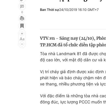
Ban Thời sự
24/10/2019 16:10 GMT+7
0
Giải trí
Đời sống
Điện ảnh
Du lịch
VTV.vn - Sáng nay (24/10), Phò
Âm nhạc
Làm đẹp
TP.HCM đã tổ chức diễn tập phòn
Sao
Chất lượng cuộc sốn
Tòa nhà Landmark 81 đã được chọn 
độ cao lớn, với mật độ dân cư và
Vị trí cháy giả định được xác định
phát hiện và báo cháy chậm nên đá
xe thang, nhiều phương tiện và lự
Với đặc điểm là những tòa nhà cao
đông đúc, lực lượng PCCC muốn t