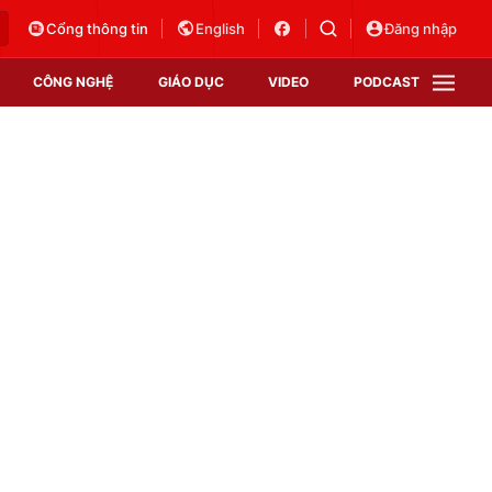
Cổng thông tin
English
Đăng nhập
CÔNG NGHỆ
GIÁO DỤC
VIDEO
PODCAST
VTV Money
VTV Thể thao
VTV Sức khoẻ
Bất động sản
Thị trường 24h
Tấm lòng Việt
Vươn mình bằng AI
VTV4
VTV8
VTV9
Lịch phát sóng
Giao lưu trực tuyến
Sự kiện