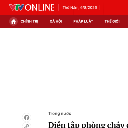
Thứ Năm, 6/8/2026
CHÍNH TRỊ
XÃ HỘI
PHÁP LUẬT
THẾ GIỚI
Chính trị
Xã hội
Thế giới
Kinh tế
Tin tức
Tài chính
Thế giới đó đây
Thị trường
Câu chuyện quốc tế
Góc doanh nghiệp
Dữ liệu và đời sống
Trong nước
Diễn tập phòng cháy 