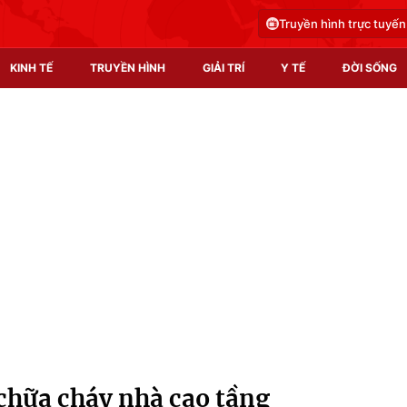
Truyền hình trực tuyến
KINH TẾ
TRUYỀN HÌNH
GIẢI TRÍ
Y TẾ
ĐỜI SỐNG
Pháp luật
Y tế
Truyền hình
Multimedia
Phim VTV
Video
Hậu trường
Shorts video
Nhân vật
Podcast
Khán giả
EMagazine
Giải sao mai
Photo
chữa cháy nhà cao tầng
Infographic