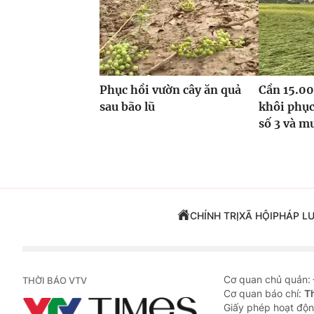
Phục hồi vườn cây ăn quả
Cần 15.00
sau bão lũ
khôi phục
số 3 và m
CHÍNH TRỊ
XÃ HỘI
PHÁP L
Cơ quan chủ quản:
THỜI BÁO VTV
Cơ quan báo chí:
T
Giấy phép hoạt độn