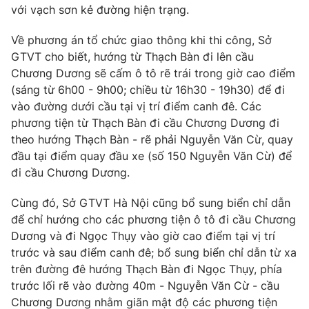
Phim VTV
với vạch sơn kẻ đường hiện trạng.
Giải trí
Hậu trường
Về phương án tổ chức giao thông khi thi công, Sở
Điện ảnh
Đời sống
GTVT cho biết, hướng từ Thạch Bàn đi lên cầu
Nhân vật
Âm nhạc
Chương Dương sẽ cấm ô tô rẽ trái trong giờ cao điểm
Du lịch
Khán giả
(sáng từ 6h00 - 9h00; chiều từ 16h30 - 19h30) để đi
Giáo dục
Sao
vào đường dưới cầu tại vị trí điểm canh đê. Các
Làm đẹp
Giải sao mai
phương tiện từ Thạch Bàn đi cầu Chương Dương đi
Tuyển sinh
Công nghệ
Chất lượng cuộc sống
theo hướng Thạch Bàn - rẽ phải Nguyễn Văn Cừ, quay
Học trực tuyến
đầu tại điểm quay đầu xe (số 150 Nguyễn Văn Cừ) để
Hitech Công nghệ tương lai
đi cầu Chương Dương.
Giao lưu trực tuyến
Sản phẩm
Cùng đó, Sở GTVT Hà Nội cũng bổ sung biển chỉ dẫn
Lịch phát sóng
Thị trường
để chỉ hướng cho các phương tiện ô tô đi cầu Chương
Dương và đi Ngọc Thụy vào giờ cao điểm tại vị trí
Tư vấn
trước và sau điểm canh đê; bổ sung biển chỉ dẫn từ xa
Chuyên mục khác
trên đường đê hướng Thạch Bàn đi Ngọc Thụy, phía
trước lối rẽ vào đường 40m - Nguyễn Văn Cừ - cầu
Emagazine
Podcast
Chương Dương nhằm giãn mật độ các phương tiện