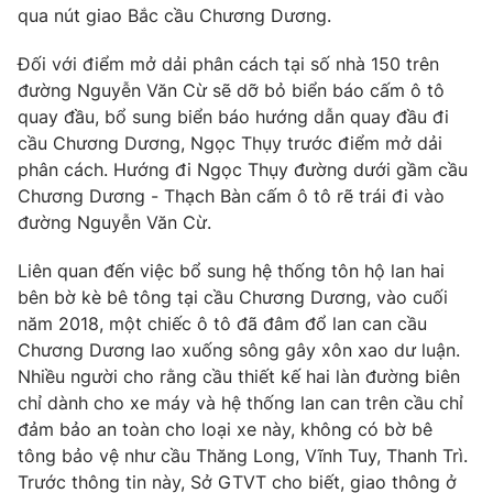
qua nút giao Bắc cầu Chương Dương.
Photo
Infographic
Đối với điểm mở dải phân cách tại số nhà 150 trên
đường Nguyễn Văn Cừ sẽ dỡ bỏ biển báo cấm ô tô
Video
Shorts video
quay đầu, bổ sung biển báo hướng dẫn quay đầu đi
cầu Chương Dương, Ngọc Thụy trước điểm mở dải
VTV Money
VTV Thể thao
phân cách. Hướng đi Ngọc Thụy đường dưới gầm cầu
Chương Dương - Thạch Bàn cấm ô tô rẽ trái đi vào
đường Nguyễn Văn Cừ.
VTV Sức khoẻ
Bất động sản
Liên quan đến việc bổ sung hệ thống tôn hộ lan hai
Thị trường 24h
Tấm lòng Việt
bên bờ kè bê tông tại cầu Chương Dương, vào cuối
năm 2018, một chiếc ô tô đã đâm đổ lan can cầu
Chương Dương lao xuống sông gây xôn xao dư luận.
VTV4
Vươn mình bằng AI
Nhiều người cho rằng cầu thiết kế hai làn đường biên
chỉ dành cho xe máy và hệ thống lan can trên cầu chỉ
VTV9
VTV8
đảm bảo an toàn cho loại xe này, không có bờ bê
tông bảo vệ như cầu Thăng Long, Vĩnh Tuy, Thanh Trì.
Liên hệ tòa soạn
Trước thông tin này, Sở GTVT cho biết, giao thông ở
English