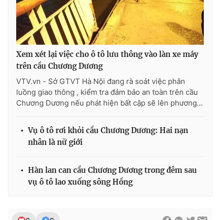
Ðiện thoại Thời báo VTV:
024.66 897 897
Email:
toasoan@vtv.vn
Liên hệ quảng cáo:
024-7300.7108
Xem xét lại việc cho ô tô lưu thông vào làn xe máy
trên cầu Chương Dương
VTV.vn - Sở GTVT Hà Nội đang rà soát việc phân
luồng giao thông , kiểm tra đảm bảo an toàn trên cầu
Chương Dương nếu phát hiện bất cập sẽ lên phương...
Vụ ô tô rơi khỏi cầu Chương Dương: Hai nạn
nhân là nữ giới
Hàn lan can cầu Chương Dương trong đêm sau
® Cấm sao chép dưới mọi hình thức nếu không có sự chấp
thuận bằng văn bản. Ghi rõ nguồn VTV.vn khi phát hành lại
vụ ô tô lao xuống sông Hồng
thông tin từ website này.