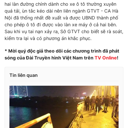
hai làn đường chính dành cho xe ô tô thường xuyên
quá tải, ùn tắc kéo dài nên liên ngành GTVT - CA Hà
Nội đã thống nhất đề xuất và được UBND thành phố
cho phép ô tô đi được vào làn xe máy ở cả hai bên.
THỜI BÁO VTV
Sau khi vụ tai nạn xảy ra, Sở GTVT cho biết sẽ rà soát,
kiểm tra lại và có phương án khắc phục.
* Mời quý độc giả theo dõi các chương trình đã phát
Theo dõi báo trên
sóng của Đài Truyền hình Việt Nam trên
TV Online
!
Cơ quan chủ quản:
Đài Truyền hình Việt Nam
Tin liên quan
Cơ quan báo chí:
Thời báo VTV
Giấy phép hoạt động báo in và báo điện tử số 483/GP-BTTTT
cấp ngày 29/12/2023
Tổng Biên tập:
Vũ Thanh Thủy
Phó Tổng Biên tập:
Nguyễn Thị Mỹ Hạnh, Phạm Quốc Thắng,
Nguyễn Trọng Ninh
Tổng đài VTV:
024.38 355 931 - 024.38 355 932