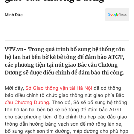
Chính trị
Truyền hình
Văn hóa - Giải trí
Minh Đức
Xã hội
Y tế
Đời sống
Pháp luật
Công nghệ
Giáo dục
VTV.vn- Trong quá trình bổ sung hệ thống tôn
Y tế
hộ lan hai bên bờ kè bê tông để đảm bảo ATGT,
các phương tiện tại nút giao Bắc cầu Chương
Thế giới
Dương sẽ được điều chỉnh để đảm bảo thi công.
Tin tức
Mới đây,
Sở Giao thông vận tải Hà Nội
đã có thông
Kinh tế
báo điều chỉnh tổ chức giao thông nút giao phía Bắc
Thế giới đó đây
Tài chính
cầu Chương Dương
. Theo đó, Sở sẽ bổ sung hệ thống
Dữ liệu và đời sống
Câu chuyện quốc tế
tôn hộ lan hai bên bờ kè bê tông để đảm bảo ATGT
Thị trường
cho các phương tiện, điều chỉnh thu hẹp các đảo giao
Truyền hình
thông dẫn hướng bằng vạch sơn để mở rộng làn xe,
Góc doanh nghiệp
bổ sung vạch sơn tim đường, mép đường cho phù hợp