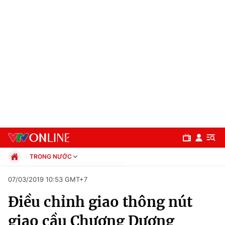
TRONG NƯỚC
Chính trị
07/03/2019 10:53 GMT+7
Xã hội
Điều chỉnh giao thông nút
Pháp luật
Chuyên mục
Kinh tế
giao cầu Chương Dương
Thể thao