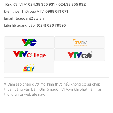
Tổng đài VTV:
024.38 355 931 - 024.38 355 932
Ðiện thoại Thời báo VTV:
0988 671 671
Email:
toasoan@vtv.vn
Liên hệ quảng cáo:
(024) 626 79595
® Cấm sao chép dưới mọi hình thức nếu không có sự chấp
thuận bằng văn bản. Ghi rõ nguồn VTV.vn khi phát hành lại
thông tin từ website này.