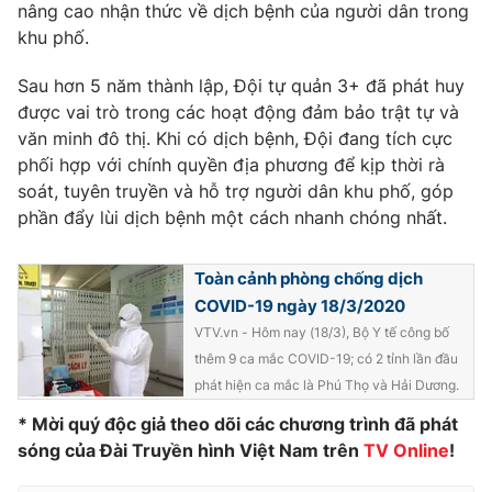
Phim VTV
nâng cao nhận thức về dịch bệnh của người dân trong
Giải trí
khu phố.
Hậu trường
Điện ảnh
Sau hơn 5 năm thành lập, Đội tự quản 3+ đã phát huy
Đời sống
Nhân vật
được vai trò trong các hoạt động đảm bảo trật tự và
Âm nhạc
Du lịch
Khán giả
văn minh đô thị. Khi có dịch bệnh, Đội đang tích cực
Giáo dục
Sao
phối hợp với chính quyền địa phương để kịp thời rà
Làm đẹp
Giải sao mai
soát, tuyên truyền và hỗ trợ người dân khu phố, góp
Tuyển sinh
Công nghệ
phần đẩy lùi dịch bệnh một cách nhanh chóng nhất.
Chất lượng cuộc sống
Học trực tuyến
Hitech Công nghệ tương lai
Giao lưu trực tuyến
Toàn cảnh phòng chống dịch
Sản phẩm
COVID-19 ngày 18/3/2020
VTV.vn - Hôm nay (18/3), Bộ Y tế công bố
Lịch phát sóng
Thị trường
thêm 9 ca mắc COVID-19; có 2 tỉnh lần đầu
phát hiện ca mắc là Phú Thọ và Hải Dương.
Tư vấn
Chuyên mục khác
* Mời quý độc giả theo dõi các chương trình đã phát
sóng của Đài Truyền hình Việt Nam trên
TV Online
!
Emagazine
Podcast