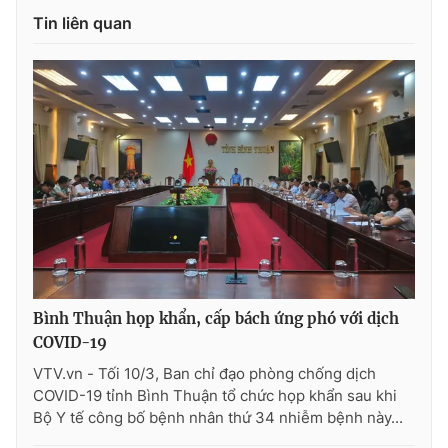
Tin liên quan
Photo
Infographic
Video
Shorts video
VTV Money
VTV Thể thao
VTV Sức khoẻ
Bất động sản
Thị trường 24h
Tấm lòng Việt
Bình Thuận họp khẩn, cấp bách ứng phó với dịch
VTV4
Vươn mình bằng AI
COVID-19
VTV.vn - Tối 10/3, Ban chỉ đạo phòng chống dịch
VTV9
VTV8
COVID-19 tỉnh Bình Thuận tổ chức họp khẩn sau khi
Bộ Y tế công bố bệnh nhân thứ 34 nhiễm bệnh này...
Liên hệ tòa soạn
English