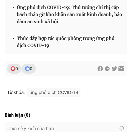
Ứng phó dịch COVID-19: Thủ tướng chỉ thị cấp
bách tháo gỡ khó khăn sản xuất kinh doanh, bảo
đảm an sinh xã hội
THỜI BÁO VTV
Thúc đẩy hợp tác quốc phòng trong ứng phó
dịch COVID-19
Theo dõi báo trên
0
0
Cơ quan chủ quản:
Đài Truyền hình Việt Nam
Cơ quan báo chí:
Thời báo VTV
Giấy phép hoạt động báo in và báo điện tử số 483/GP-BTTTT
Từ khóa:
ứng phó dịch COVID-19
cấp ngày 29/12/2023
Tổng Biên tập:
Vũ Thanh Thủy
Phó Tổng Biên tập:
Nguyễn Thị Mỹ Hạnh, Phạm Quốc Thắng,
Bình luận
(
0
)
Nguyễn Trọng Ninh
Tổng đài VTV:
024.38 355 931 - 024.38 355 932