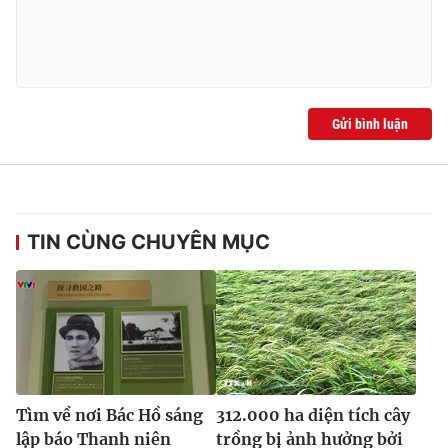
Ðiện thoại Thời báo VTV:
024.66 897 897
Email:
toasoan@vtv.vn
Liên hệ quảng cáo:
024-7300.7108
Gửi bình luận
TIN CÙNG CHUYÊN MỤC
® Cấm sao chép dưới mọi hình thức nếu không có sự chấp
thuận bằng văn bản. Ghi rõ nguồn VTV.vn khi phát hành lại
thông tin từ website này.
Tìm về nơi Bác Hồ sáng
312.000 ha diện tích cây
lập báo Thanh niên
trồng bị ảnh hưởng bởi