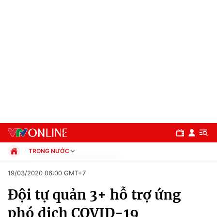
TRONG NƯỚC
Chính trị
19/03/2020 06:00 GMT+7
Xã hội
Đội tự quản 3+ hỗ trợ ứng
Pháp luật
Chuyên mục
Kinh tế
phó dịch COVID-19
Thể thao