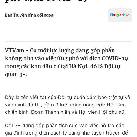
Chính trị
Truyền hình
Văn hóa - Giải trí
Ban Truyền hình đối ngoại
Xã hội
Y tế
Đời sống
Pháp luật
Công nghệ
Giáo dục
VTV.vn - Có một lực lượng đang góp phần
Y tế
không nhỏ vào việc ứng phó với dịch COVID-19
trong các khu dân cư tại Hà Nội, đó là Đội tự
Thế giới
quản 3+.
Tin tức
Kinh tế
Đây là tên viết tắt của Đội tự quản đảm bảo trật tự và
Thế giới đó đây
Tài chính
văn minh đô thị, gồm 3 lực lượng nòng cốt: Hội Cựu
Dữ liệu và đời sống
Câu chuyện quốc tế
chiến binh, Đoàn Thanh niên và Hội viên Hội phụ nữ.
Thị trường
Đội 3+ đang góp phần tích cực vào việc hỗ trợ các
Truyền hình
Góc doanh nghiệp
gia đình trong diện cách ly cũng như tuyên truyền để