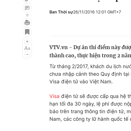
Ban Thời sự
26/11/2016 12:01 GMT+7
0
Giải trí
Đời sống
Điện ảnh
Du lịch
VTV.vn - Dự án thí điểm này đượ
Âm nhạc
Làm đẹp
thành cao, thực hiện trong 2 năm
Sao
Chất lượng cuộc sốn
Từ tháng 2/2017, khách du lịch nư
chưa nhập cảnh theo Quy định tại
Visa điện tử vào Việt Nam.
Visa
điện tử sẽ được cấp qua hệ thố
hạn tối đa 30 ngày, lệ phí được n
báo trên trang thông tin điện tử, 
Nam, các công ty lữ hành quốc tế