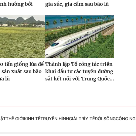
ảnh hưởng bởi
gia súc, gia cầm sau bão lũ
0 tấn giống lúa để
Thành lập Tổ công tác triển
 sản xuất sau bão
khai đầu tư các tuyến đường
ưa lũ
sắt kết nối với Trung Quốc...
UẬT
THẾ GIỚI
KINH TẾ
TRUYỀN HÌNH
GIẢI TRÍ
Y TẾ
ĐỜI SỐNG
CÔNG NG