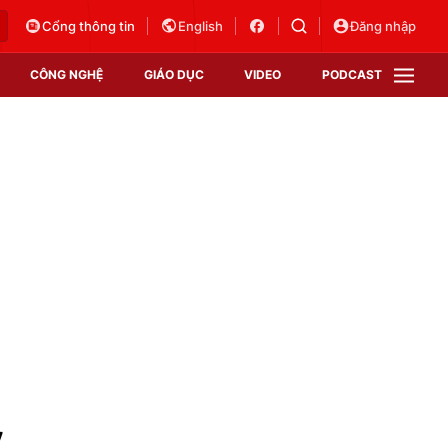
Cổng thông tin
English
Đăng nhập
CÔNG NGHỆ
GIÁO DỤC
VIDEO
PODCAST
VTV Money
VTV Thể thao
VTV Sức khoẻ
Bất động sản
Thị trường 24h
Tấm lòng Việt
Vươn mình bằng AI
VTV4
VTV8
VTV9
Lịch phát sóng
Giao lưu trực tuyến
7
Sự kiện