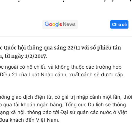
Góc ảnh
Chia sẻ
Giáo dục
Công nghệ
Tuyển sinh
Hitech Công ng
c Quốc hội thông qua sáng 22/11 với số phiếu tán
Học trực tuyến
Sản phẩm
, từ ngày 1/2/2017.
g
Thị trường
ớc ngoài có hộ chiếu và không thuộc các trường hợp
Tư vấn
 Điều 21 của Luật Nhập cảnh, xuất cảnh sẽ được cấp
ng giao dịch điện tử, có giá trị nhập cảnh một lần, thời
ộp qua tài khoản ngân hàng. Tổng cục Du lịch sẽ thông
mạng xã hội, thông báo tới Đại sứ quán các nước ở Việt
 đưa khách đến Việt Nam.