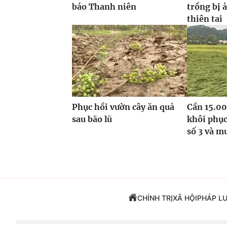
báo Thanh niên
trồng bị 
thiên tai
Phục hồi vườn cây ăn quả
Cần 15.00
sau bão lũ
khôi phục
số 3 và m
CHÍNH TRỊ
XÃ HỘI
PHÁP L