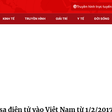
Truyền hình trực tuyến
KINH TẾ
TRUYỀN HÌNH
GIẢI TRÍ
Y TẾ
ĐỜI SỐNG
Pháp luật
Y tế
Truyền hình
Multimedia
Phim VTV
Video
Hậu trường
Shorts video
Nhân vật
Podcast
Khán giả
EMagazine
Giải sao mai
Photo
a điện tử vào Việt Nam từ 1/2/201
Infographic