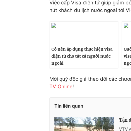
Việc cấp Visa điện tử giúp giảm bớ
hút khách du lịch nước ngoài tới V
Có nên áp dụng thực hiện visa
Quố
điện tử cho tất cả người nước
vis
ngoài
ngo
Mời quý độc giả theo dõi các chươ
TV Online
!
Tin liên quan
Tận d
VTV.v