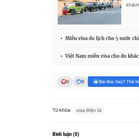
khách
Miễn visa du lịch cho 5 nước ch
Việt Nam miễn visa cho du khác
0
0
Bài đọc hay? Thả t
Từ khóa:
visa điện tử
Bình luận
(
0
)