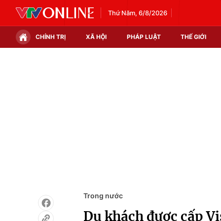
Thứ Năm, 6/8/2026
CHÍNH TRỊ
XÃ HỘI
PHÁP LUẬT
THẾ GIỚI
Chính trị
Xã hội
Thế giới
Kinh tế
Tin tức
Tài chính
Thế giới đó đây
Thị trường
Câu chuyện quốc tế
Góc doanh nghiệp
Dữ liệu và đời sống
Trong nước
Du khách được cấp Vis