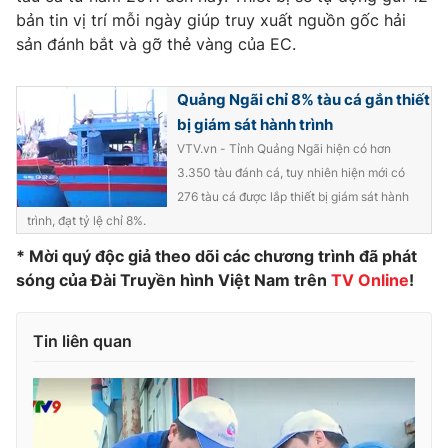
Phim VTV
bản tin vị trí mỗi ngày giúp truy xuất nguồn gốc hải
Giải trí
sản đánh bắt và gỡ thẻ vàng của EC.
Hậu trường
Điện ảnh
Đời sống
Nhân vật
Quảng Ngãi chỉ 8% tàu cá gắn thiết
Âm nhạc
Du lịch
Khán giả
bị giám sát hành trình
Giáo dục
Sao
VTV.vn - Tỉnh Quảng Ngãi hiện có hơn
Làm đẹp
Giải sao mai
3.350 tàu đánh cá, tuy nhiên hiện mới có
Tuyển sinh
Công nghệ
276 tàu cá được lắp thiết bị giám sát hành
Chất lượng cuộc sống
Học trực tuyến
trình, đạt tỷ lệ chỉ 8%.
Hitech Công nghệ tương lai
Giao lưu trực tuyến
* Mời quý độc giả theo dõi các chương trình đã phát
Sản phẩm
sóng của Đài Truyền hình Việt Nam trên
TV Online
!
Lịch phát sóng
Thị trường
Tin liên quan
Tư vấn
Chuyên mục khác
Emagazine
Podcast