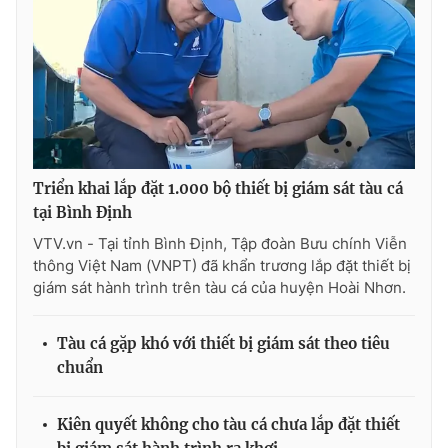
Photo
Infographic
Video
Shorts video
VTV Money
VTV Thể thao
Triển khai lắp đặt 1.000 bộ thiết bị giám sát tàu cá
VTV Sức khoẻ
Bất động sản
tại Bình Định
VTV.vn - Tại tỉnh Bình Định, Tập đoàn Bưu chính Viễn
Thị trường 24h
Tấm lòng Việt
thông Việt Nam (VNPT) đã khẩn trương lắp đặt thiết bị
giám sát hành trình trên tàu cá của huyện Hoài Nhơn.
VTV4
Vươn mình bằng AI
Tàu cá gặp khó với thiết bị giám sát theo tiêu
chuẩn
VTV9
VTV8
Kiên quyết không cho tàu cá chưa lắp đặt thiết
Liên hệ tòa soạn
English