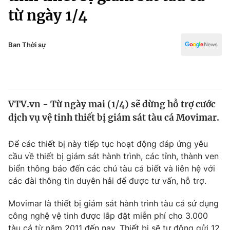
Chính trị
từ ngày 1/4
Truyền hình
Văn hóa - Giải trí
Xã hội
Y tế
Ban Thời sự
Đời sống
Pháp luật
Công nghệ
Giáo dục
Y tế
VTV.vn - Từ ngày mai (1/4) sẽ dừng hỗ trợ cước
dịch vụ vệ tinh thiết bị giám sát tàu cá Movimar.
Thế giới
Tin tức
Để các thiết bị này tiếp tục hoạt động đáp ứng yêu
Kinh tế
cầu về thiết bị giám sát hành trình, các tỉnh, thành ven
Thế giới đó đây
biển thông báo đến các chủ tàu cá biết và liên hệ với
Tài chính
các đài thông tin duyên hải để được tư vấn, hỗ trợ.
Dữ liệu và đời sống
Câu chuyện quốc tế
Thị trường
Movimar là thiết bị giám sát hành trình tàu cá sử dụng
Truyền hình
Góc doanh nghiệp
công nghệ vệ tinh được lắp đặt miễn phí cho 3.000
tàu cá từ năm 2011 đến nay. Thiết bị sẽ tự động gửi 12