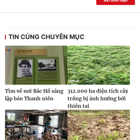
Ðiện thoại Thời báo VTV:
024.66 897 897
Email:
toasoan@vtv.vn
Liên hệ quảng cáo:
024-7300.7108
TIN CÙNG CHUYÊN MỤC
Tìm về nơi Bác Hồ sáng
312.000 ha diện tích cây
lập báo Thanh niên
trồng bị ảnh hưởng bởi
thiên tai
® Cấm sao chép dưới mọi hình thức nếu không có sự chấp
thuận bằng văn bản. Ghi rõ nguồn VTV.vn khi phát hành lại
thông tin từ website này.