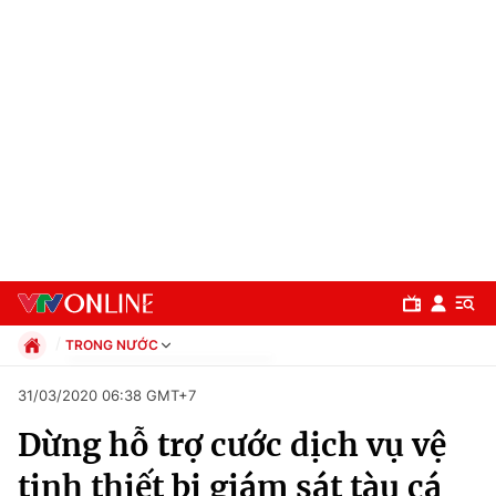
TRONG NƯỚC
Chính trị
31/03/2020 06:38 GMT+7
Xã hội
Dừng hỗ trợ cước dịch vụ vệ
Pháp luật
Chuyên mục
Kinh tế
tinh thiết bị giám sát tàu cá
Thể thao