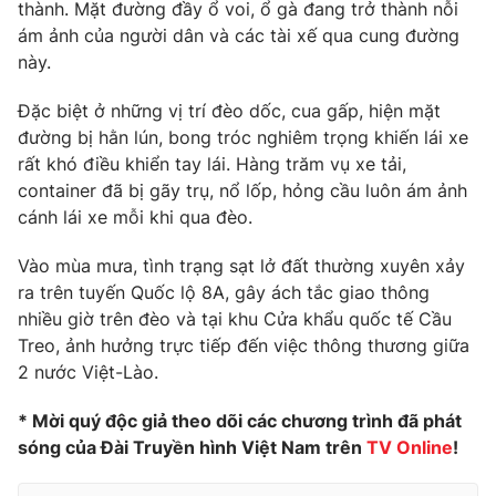
Phim VTV
thành. Mặt đường đầy ổ voi, ổ gà đang trở thành nỗi
Giải trí
ám ảnh của người dân và các tài xế qua cung đường
Hậu trường
này.
Điện ảnh
Đời sống
Nhân vật
Đặc biệt ở những vị trí đèo dốc, cua gấp, hiện mặt
Âm nhạc
Du lịch
đường bị hằn lún, bong tróc nghiêm trọng khiến lái xe
Khán giả
Giáo dục
Sao
rất khó điều khiển tay lái. Hàng trăm vụ xe tải,
Làm đẹp
Giải sao mai
container đã bị gãy trụ, nổ lốp, hỏng cầu luôn ám ảnh
Tuyển sinh
Công nghệ
cánh lái xe mỗi khi qua đèo.
Chất lượng cuộc sống
Học trực tuyến
Hitech Công nghệ tương lai
Vào mùa mưa, tình trạng sạt lở đất thường xuyên xảy
Giao lưu trực tuyến
ra trên tuyến Quốc lộ 8A, gây ách tắc giao thông
Sản phẩm
nhiều giờ trên đèo và tại khu Cửa khẩu quốc tế Cầu
Lịch phát sóng
Treo, ảnh hưởng trực tiếp đến việc thông thương giữa
Thị trường
2 nước Việt-Lào.
Tư vấn
* Mời quý độc giả theo dõi các chương trình đã phát
Chuyên mục khác
sóng của Đài Truyền hình Việt Nam trên
TV Online
!
Emagazine
Podcast