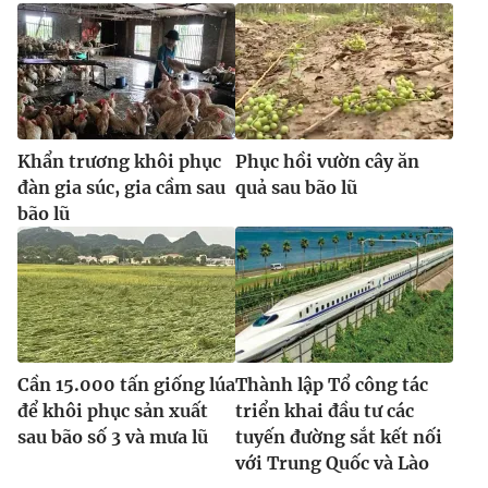
Khẩn trương khôi phục
Phục hồi vườn cây ăn
đàn gia súc, gia cầm sau
quả sau bão lũ
bão lũ
Cần 15.000 tấn giống lúa
Thành lập Tổ công tác
để khôi phục sản xuất
triển khai đầu tư các
sau bão số 3 và mưa lũ
tuyến đường sắt kết nối
với Trung Quốc và Lào