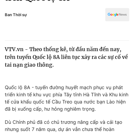
Chính trị
Truyền hình
Văn hóa - Giải trí
Ban Thời sự
Xã hội
Y tế
Đời sống
Pháp luật
Công nghệ
Giáo dục
VTV.vn - Theo thống kê, từ đầu năm đến nay,
Y tế
trên tuyến Quốc lộ 8A liên tục xảy ra các sự cố về
tai nạn giao thông.
Thế giới
Tin tức
Quốc lộ 8A - tuyến đường huyết mạch phục vụ phát
Kinh tế
triển kinh tế khu vực phía Tây tỉnh Hà Tĩnh và Khu kinh
Thế giới đó đây
Tài chính
tế cửa khẩu quốc tế Cầu Treo qua nước bạn Lào hiện
Dữ liệu và đời sống
Câu chuyện quốc tế
đã bị xuống cấp, hư hỏng nghiêm trọng.
Thị trường
Dù Chính phủ đã có chủ trương nâng cấp và cải tạo
Truyền hình
Góc doanh nghiệp
nhưng suốt 7 năm qua, dự án vẫn chưa thể hoàn