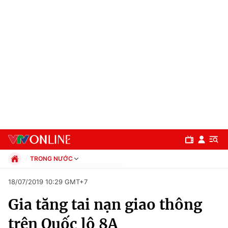
TRONG NƯỚC
Chính trị
18/07/2019 10:29 GMT+7
Xã hội
Gia tăng tai nạn giao thông
Pháp luật
Chuyên mục
Kinh tế
trên Quốc lộ 8A
Thể thao