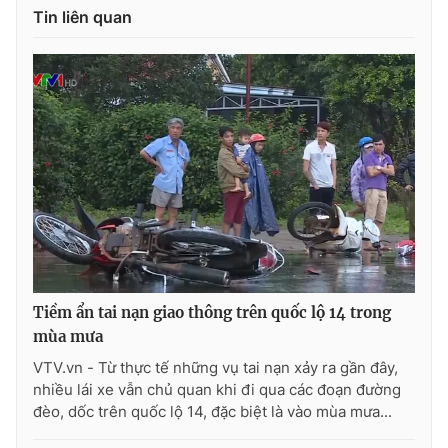
Tin liên quan
Photo
Infographic
Video
Shorts video
VTV Money
VTV Thể thao
VTV Sức khoẻ
Bất động sản
Thị trường 24h
Tấm lòng Việt
Tiềm ẩn tai nạn giao thông trên quốc lộ 14 trong
VTV4
Vươn mình bằng AI
mùa mưa
VTV.vn - Từ thực tế những vụ tai nạn xảy ra gần đây,
VTV9
VTV8
nhiều lái xe vẫn chủ quan khi đi qua các đoạn đường
đèo, dốc trên quốc lộ 14, đặc biệt là vào mùa mưa...
Liên hệ tòa soạn
English