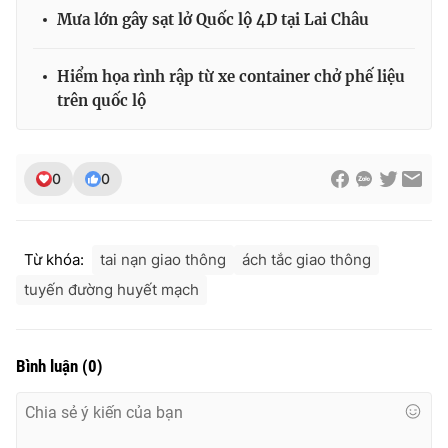
Mưa lớn gây sạt lở Quốc lộ 4D tại Lai Châu
Hiểm họa rình rập từ xe container chở phế liệu
THỜI BÁO VTV
trên quốc lộ
0
0
Theo dõi báo trên
Cơ quan chủ quản:
Đài Truyền hình Việt Nam
Từ khóa:
tai nạn giao thông
ách tắc giao thông
Cơ quan báo chí:
Thời báo VTV
tuyến đường huyết mạch
Giấy phép hoạt động báo in và báo điện tử số 483/GP-BTTTT
cấp ngày 29/12/2023
Tổng Biên tập:
Vũ Thanh Thủy
Bình luận
(
0
)
Phó Tổng Biên tập:
Nguyễn Thị Mỹ Hạnh, Phạm Quốc Thắng,
Nguyễn Trọng Ninh
Tổng đài VTV:
024.38 355 931 - 024.38 355 932