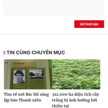
Ðiện thoại Thời báo VTV:
024.66 897 897
Email:
toasoan@vtv.vn
Liên hệ quảng cáo:
024-7300.7108
Gửi bình luận
TIN CÙNG CHUYÊN MỤC
® Cấm sao chép dưới mọi hình thức nếu không có sự chấp
thuận bằng văn bản. Ghi rõ nguồn VTV.vn khi phát hành lại
thông tin từ website này.
Tìm về nơi Bác Hồ sáng
312.000 ha diện tích cây
lập báo Thanh niên
trồng bị ảnh hưởng bởi
thiên tai