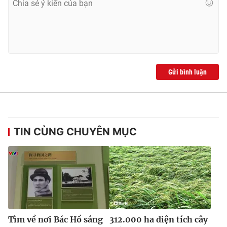
Ðiện thoại Thời báo VTV:
024.66 897 897
Email:
toasoan@vtv.vn
Liên hệ quảng cáo:
024-7300.7108
Gửi bình luận
TIN CÙNG CHUYÊN MỤC
® Cấm sao chép dưới mọi hình thức nếu không có sự chấp
thuận bằng văn bản. Ghi rõ nguồn VTV.vn khi phát hành lại
thông tin từ website này.
Tìm về nơi Bác Hồ sáng
312.000 ha diện tích cây