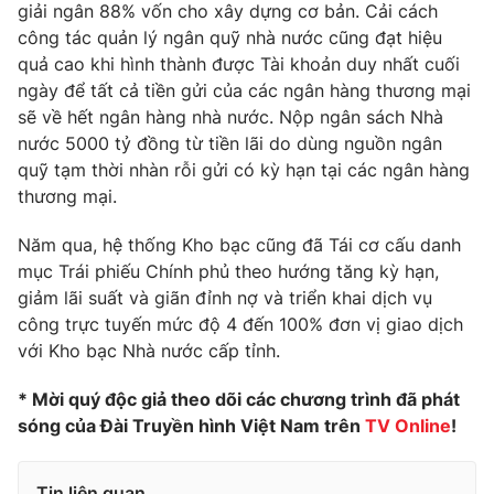
Phim VTV
giải ngân 88% vốn cho xây dựng cơ bản. Cải cách
Giải trí
công tác quản lý ngân quỹ nhà nước cũng đạt hiệu
Hậu trường
quả cao khi hình thành được Tài khoản duy nhất cuối
Điện ảnh
Đời sống
ngày để tất cả tiền gửi của các ngân hàng thương mại
Nhân vật
Âm nhạc
sẽ về hết ngân hàng nhà nước. Nộp ngân sách Nhà
Du lịch
Khán giả
nước 5000 tỷ đồng từ tiền lãi do dùng nguồn ngân
Giáo dục
Sao
quỹ tạm thời nhàn rỗi gửi có kỳ hạn tại các ngân hàng
Làm đẹp
Giải sao mai
thương mại.
Tuyển sinh
Công nghệ
Chất lượng cuộc sống
Học trực tuyến
Năm qua, hệ thống Kho bạc cũng đã Tái cơ cấu danh
Hitech Công nghệ tương lai
mục Trái phiếu Chính phủ theo hướng tăng kỳ hạn,
Giao lưu trực tuyến
giảm lãi suất và giãn đỉnh nợ và triển khai dịch vụ
Sản phẩm
công trực tuyến mức độ 4 đến 100% đơn vị giao dịch
Lịch phát sóng
Thị trường
với Kho bạc Nhà nước cấp tỉnh.
Tư vấn
* Mời quý độc giả theo dõi các chương trình đã phát
Chuyên mục khác
sóng của Đài Truyền hình Việt Nam trên
TV Online
!
Emagazine
Podcast
Tin liên quan