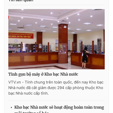
Photo
Infographic
Video
Shorts video
VTV Money
VTV Thể thao
VTV Sức khoẻ
Bất động sản
Thị trường 24h
Tấm lòng Việt
Tinh gọn bộ máy ở Kho bạc Nhà nước
VTV4
Vươn mình bằng AI
VTV.vn - Tính chung trên toàn quốc, đến nay Kho bạc
Nhà nước đã cắt giảm được 294 cấp phòng thuộc Kho
bạc Nhà nước cấp tỉnh.
VTV9
VTV8
Kho bạc Nhà nước sẽ hoạt động hoàn toàn trong
Liên hệ tòa soạn
English