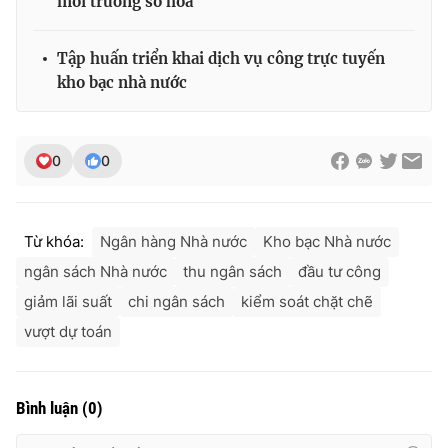
môi trường số hóa
Tập huấn triển khai dịch vụ công trực tuyến
kho bạc nhà nước
THỜI BÁO VTV
0
0
Theo dõi báo trên
Từ khóa:
Ngân hàng Nhà nước
Kho bạc Nhà nước
Cơ quan chủ quản:
Đài Truyền hình Việt Nam
ngân sách Nhà nước
thu ngân sách
đầu tư công
Cơ quan báo chí:
Thời báo VTV
giảm lãi suất
chi ngân sách
kiểm soát chặt chẽ
Giấy phép hoạt động báo in và báo điện tử số 483/GP-BTTTT
cấp ngày 29/12/2023
vượt dự toán
Tổng Biên tập:
Vũ Thanh Thủy
Phó Tổng Biên tập:
Nguyễn Thị Mỹ Hạnh, Phạm Quốc Thắng,
Nguyễn Trọng Ninh
Bình luận
(
0
)
Tổng đài VTV:
024.38 355 931 - 024.38 355 932