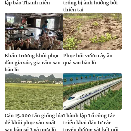
lập báo Thanh niên
trồng bị ảnh hưởng bởi
thiên tai
Khẩn trương khôi phục
Phục hồi vườn cây ăn
đàn gia súc, gia cầm sau
quả sau bão lũ
bão lũ
Cần 15.000 tấn giống lúa
Thành lập Tổ công tác
để khôi phục sản xuất
triển khai đầu tư các
sau bão số 3 và mưa lũ
tuyến đường sắt kết nối