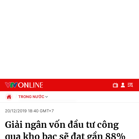
TRONG NƯỚC
Chính trị
20/12/2019 18:40 GMT+7
Xã hội
Giải ngân vốn đầu tư công
Pháp luật
Chuyên mục
Kinh tế
qua kho bạc sẽ đạt gần 88%
Thể thao