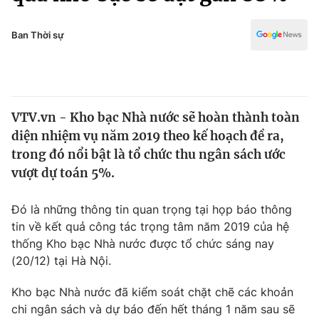
Chính trị
Truyền hình
Văn hóa - Giải trí
Ban Thời sự
Xã hội
Y tế
Đời sống
Pháp luật
Công nghệ
Giáo dục
VTV.vn - Kho bạc Nhà nước sẽ hoàn thành toàn
Y tế
diện nhiệm vụ năm 2019 theo kế hoạch đề ra,
trong đó nổi bật là tổ chức thu ngân sách ước
Thế giới
vượt dự toán 5%.
Tin tức
Đó là những thông tin quan trọng tại họp báo thông
Kinh tế
tin về kết quả công tác trọng tâm năm 2019 của hệ
Thế giới đó đây
Tài chính
thống Kho bạc Nhà nước được tổ chức sáng nay
Dữ liệu và đời sống
Câu chuyện quốc tế
(20/12) tại Hà Nội.
Thị trường
Kho bạc Nhà nước đã kiểm soát chặt chẽ các khoản
Truyền hình
Góc doanh nghiệp
chi ngân sách và dự báo đến hết tháng 1 năm sau sẽ