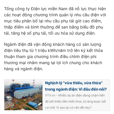
Phim VTV
Giải trí
Tổng công ty Điện lực miền Nam đã nỗ lực thực hiện
Hậu trường
các hoạt động chương trình quản lý nhu cầu điện với
Điện ảnh
Đời sống
mục tiêu phân bố lại nhu cầu phụ tải giờ cao điểm,
Nhân vật
Âm nhạc
thấp điểm và bình thường để san bằng biểu đồ phụ
Du lịch
Khán giả
tải, tăng hệ số phụ tải, tối ưu hóa sử dụng điện.
Giáo dục
Sao
Làm đẹp
Giải sao mai
Ngành điện đã vận động khách hàng có sản lượng
Tuyển sinh
Công nghệ
điện tiêu thụ từ 1 triệu kWh/năm trở lên ký kết thỏa
Chất lượng cuộc sống
Học trực tuyến
thuận tham gia chương trình điều chỉnh điện phi
Hitech Công nghệ tương lai
thương mại nhằm mang lại lợi ích chung cho khách
Giao lưu trực tuyến
hàng và ngành điện.
Sản phẩm
Lịch phát sóng
Thị trường
Nghịch lý "vừa thiếu, vừa thừa"
trong ngành điện: Vì đâu đến nỗi?
Tư vấn
VTV.vn - Nhiều dự án điện đang chậm tiến
Chuyên mục khác
độ bởi thiếu tiền triển khai, bị ràng buộc bởi
Emagazine
Podcast
cơ chế. Vì sao lại có vấn đề này?