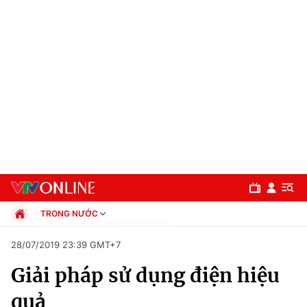
TRONG NƯỚC
Chính trị
28/07/2019 23:39 GMT+7
Xã hội
Giải pháp sử dụng điện hiệu
Pháp luật
Chuyên mục
Kinh tế
quả
Thể thao