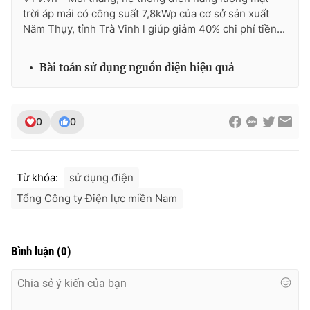
trời áp mái có công suất 7,8kWp của cơ sở sản xuất
Năm Thụy, tỉnh Trà Vinh l giúp giảm 40% chi phí tiền...
THỜI BÁO VTV
Bài toán sử dụng nguồn điện hiệu quả
0
0
Theo dõi báo trên
Cơ quan chủ quản:
Đài Truyền hình Việt Nam
Từ khóa:
sử dụng điện
Cơ quan báo chí:
Thời báo VTV
Tổng Công ty Điện lực miền Nam
Giấy phép hoạt động báo in và báo điện tử số 483/GP-BTTTT
cấp ngày 29/12/2023
Tổng Biên tập:
Vũ Thanh Thủy
Bình luận
(
0
)
Phó Tổng Biên tập:
Nguyễn Thị Mỹ Hạnh, Phạm Quốc Thắng,
Nguyễn Trọng Ninh
Tổng đài VTV:
024.38 355 931 - 024.38 355 932