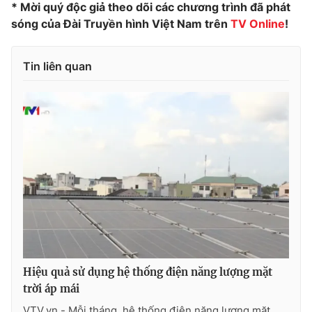
* Mời quý độc giả theo dõi các chương trình đã phát
Photo
Infographic
sóng của Đài Truyền hình Việt Nam trên
TV Online
!
Video
Shorts video
Tin liên quan
VTV Money
VTV Thể thao
VTV Sức khoẻ
Bất động sản
Thị trường 24h
Tấm lòng Việt
VTV4
Vươn mình bằng AI
VTV9
VTV8
Hiệu quả sử dụng hệ thống điện năng lượng mặt
trời áp mái
Liên hệ tòa soạn
English
VTV.vn - Mỗi tháng, hệ thống điện năng lượng mặt