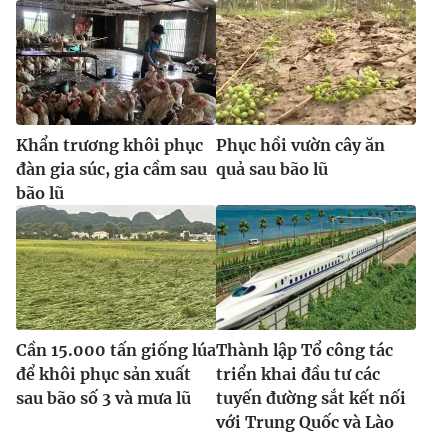
Khẩn trương khôi phục
Phục hồi vườn cây ăn
đàn gia súc, gia cầm sau
quả sau bão lũ
bão lũ
Cần 15.000 tấn giống lúa
Thành lập Tổ công tác
để khôi phục sản xuất
triển khai đầu tư các
sau bão số 3 và mưa lũ
tuyến đường sắt kết nối
với Trung Quốc và Lào