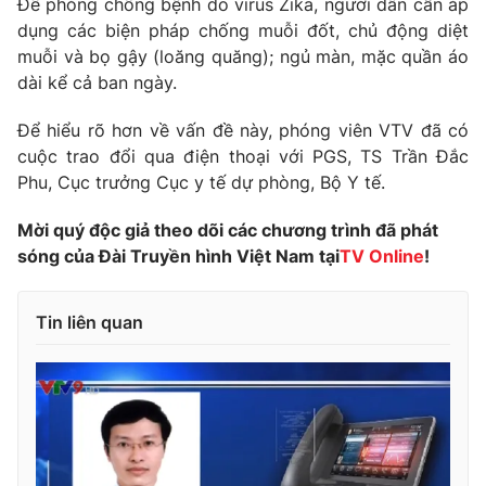
Để phòng chống bệnh do virus Zika, người dân cần áp
dụng các biện pháp chống muỗi đốt, chủ động diệt
Photo
Infographic
muỗi và bọ gậy (loăng quăng); ngủ màn, mặc quần áo
dài kể cả ban ngày.
Video
Shorts video
Để hiểu rõ hơn về vấn đề này, phóng viên VTV đã có
cuộc trao đổi qua điện thoại với PGS, TS Trần Đắc
VTV Money
VTV Thể thao
Phu, Cục trưởng Cục y tế dự phòng, Bộ Y tế.
VTV Sức khoẻ
Bất động sản
Mời quý độc giả theo dõi các chương trình đã phát
sóng của Đài Truyền hình Việt Nam tại
TV Online
!
Thị trường 24h
Tấm lòng Việt
Tin liên quan
VTV4
Vươn mình bằng AI
VTV9
VTV8
Liên hệ tòa soạn
English