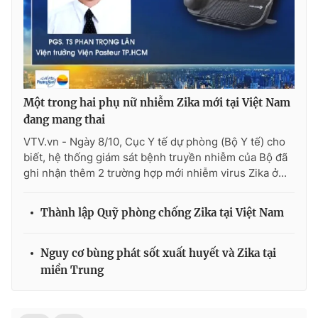
THỜI BÁO VTV
Một trong hai phụ nữ nhiễm Zika mới tại Việt Nam
đang mang thai
Theo dõi báo trên
VTV.vn - Ngày 8/10, Cục Y tế dự phòng (Bộ Y tế) cho
biết, hệ thống giám sát bệnh truyền nhiễm của Bộ đã
ghi nhận thêm 2 trường hợp mới nhiễm virus Zika ở...
Cơ quan chủ quản:
Đài Truyền hình Việt Nam
Cơ quan báo chí:
Thời báo VTV
Thành lập Quỹ phòng chống Zika tại Việt Nam
Giấy phép hoạt động báo in và báo điện tử số 483/GP-BTTTT
cấp ngày 29/12/2023
Tổng Biên tập:
Vũ Thanh Thủy
Nguy cơ bùng phát sốt xuất huyết và Zika tại
miền Trung
Phó Tổng Biên tập:
Nguyễn Thị Mỹ Hạnh, Phạm Quốc Thắng,
Nguyễn Trọng Ninh
Tổng đài VTV:
024.38 355 931 - 024.38 355 932