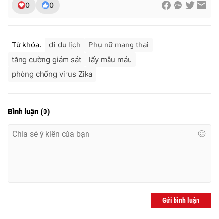
0
0
Ðiện thoại Thời báo VTV:
024.66 897 897
Email:
toasoan@vtv.vn
Liên hệ quảng cáo:
024-7300.7108
Từ khóa:
đi du lịch
Phụ nữ mang thai
tăng cường giám sát
lấy mẫu máu
phòng chống virus Zika
Bình luận
(
0
)
® Cấm sao chép dưới mọi hình thức nếu không có sự chấp
thuận bằng văn bản. Ghi rõ nguồn VTV.vn khi phát hành lại
thông tin từ website này.
Gửi bình luận