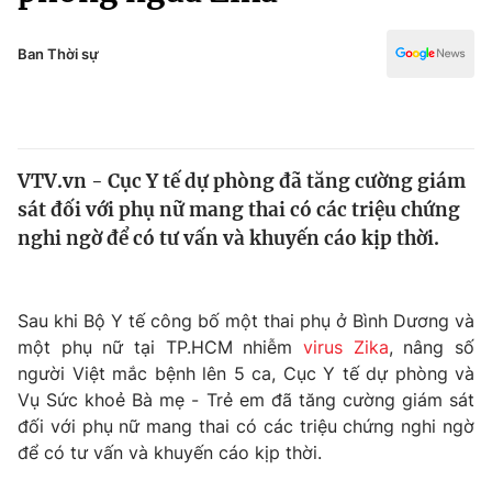
Chính trị
Truyền hình
Văn hóa - Giải trí
Ban Thời sự
Xã hội
Y tế
Đời sống
Pháp luật
Công nghệ
Giáo dục
VTV.vn - Cục Y tế dự phòng đã tăng cường giám
Y tế
sát đối với phụ nữ mang thai có các triệu chứng
nghi ngờ để có tư vấn và khuyến cáo kịp thời.
Thế giới
Tin tức
Sau khi Bộ Y tế công bố một thai phụ ở Bình Dương và
Kinh tế
một phụ nữ tại TP.HCM nhiễm
virus Zika
, nâng số
Thế giới đó đây
Tài chính
người Việt mắc bệnh lên 5 ca, Cục Y tế dự phòng và
Dữ liệu và đời sống
Câu chuyện quốc tế
Vụ Sức khoẻ Bà mẹ - Trẻ em đã tăng cường giám sát
Thị trường
đối với phụ nữ mang thai có các triệu chứng nghi ngờ
Truyền hình
để có tư vấn và khuyến cáo kịp thời.
Góc doanh nghiệp