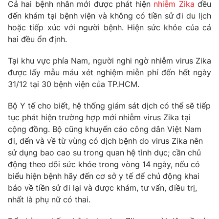
Phim VTV
Cả hai bệnh nhân mới được phát hiện
nhiễm Zika
đều
Giải trí
đến khám tại bệnh viện và không có tiền sử đi du lịch
Hậu trường
hoặc tiếp xúc với người bệnh. Hiện sức khỏe của cả
Điện ảnh
Đời sống
hai đều ổn định.
Nhân vật
Âm nhạc
Du lịch
Tại khu vực phía Nam, người nghi ngờ nhiễm virus Zika
Khán giả
Giáo dục
Sao
được lấy mẫu máu xét nghiệm miễn phí đến hết ngày
Làm đẹp
Giải sao mai
31/12 tại 30 bệnh viện của TP.HCM.
Tuyển sinh
Công nghệ
Chất lượng cuộc sống
Bộ Y tế cho biết, hệ thống giám sát dịch có thể sẽ tiếp
Học trực tuyến
Hitech Công nghệ tương lai
tục phát hiện trường hợp mới nhiễm virus Zika tại
Giao lưu trực tuyến
cộng đồng. Bộ cũng khuyến cáo công dân Việt Nam
Sản phẩm
đi, đến và về từ vùng có dịch bệnh do virus Zika nên
Lịch phát sóng
sử dụng bao cao su trong quan hệ tình dục; cần chủ
Thị trường
động theo dõi sức khỏe trong vòng 14 ngày, nếu có
Tư vấn
biểu hiện bệnh hãy đến cơ sở y tế để chủ động khai
báo về tiền sử đi lại và được khám, tư vấn, điều trị,
Chuyên mục khác
nhất là phụ nữ có thai.
Emagazine
Podcast