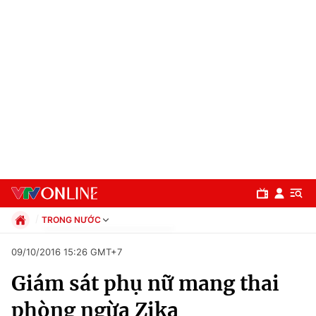
TRONG NƯỚC
Chính trị
09/10/2016 15:26 GMT+7
Xã hội
Giám sát phụ nữ mang thai
Pháp luật
Chuyên mục
Kinh tế
phòng ngừa Zika
Thể thao