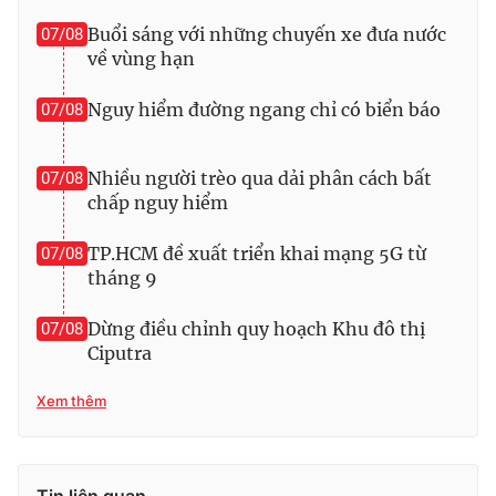
Buổi sáng với những chuyến xe đưa nước
Photo
07/08
Infographic
về vùng hạn
Video
Shorts video
Nguy hiểm đường ngang chỉ có biển báo
07/08
VTV Money
VTV Thể thao
Nhiều người trèo qua dải phân cách bất
07/08
chấp nguy hiểm
VTV Sức khoẻ
Bất động sản
TP.HCM đề xuất triển khai mạng 5G từ
07/08
tháng 9
Thị trường 24h
Tấm lòng Việt
Dừng điều chỉnh quy hoạch Khu đô thị
07/08
Ciputra
VTV4
Vươn mình bằng AI
Xem thêm
VTV9
VTV8
Liên hệ tòa soạn
English