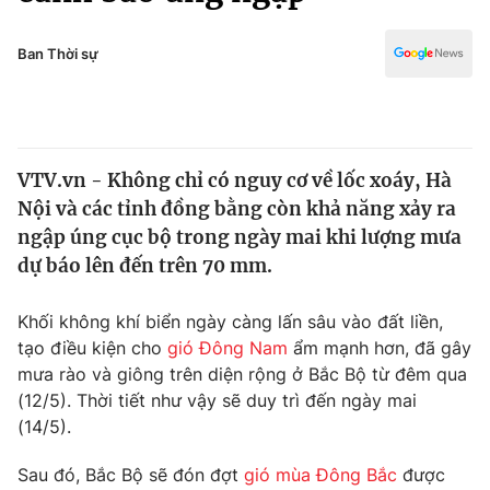
Chính trị
Truyền hình
Văn hóa - Giải trí
Ban Thời sự
Xã hội
Y tế
Đời sống
Pháp luật
Công nghệ
Giáo dục
VTV.vn - Không chỉ có nguy cơ về lốc xoáy, Hà
Y tế
Nội và các tỉnh đồng bằng còn khả năng xảy ra
ngập úng cục bộ trong ngày mai khi lượng mưa
Thế giới
dự báo lên đến trên 70 mm.
Tin tức
Khối không khí biển ngày càng lấn sâu vào đất liền,
Kinh tế
tạo điều kiện cho
gió Đông Nam
ẩm mạnh hơn, đã gây
Thế giới đó đây
Tài chính
mưa rào và giông trên diện rộng ở Bắc Bộ từ đêm qua
Dữ liệu và đời sống
Câu chuyện quốc tế
(12/5). Thời tiết như vậy sẽ duy trì đến ngày mai
Thị trường
(14/5).
Truyền hình
Góc doanh nghiệp
Sau đó, Bắc Bộ sẽ đón đợt
gió mùa Đông Bắc
được