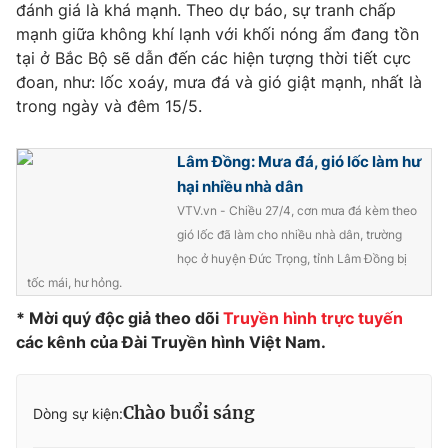
Phim VTV
đánh giá là khá mạnh. Theo dự báo, sự tranh chấp
Giải trí
mạnh giữa không khí lạnh với khối nóng ẩm đang tồn
Hậu trường
tại ở Bắc Bộ sẽ dẫn đến các hiện tượng thời tiết cực
Điện ảnh
Đời sống
đoan, như: lốc xoáy, mưa đá và gió giật mạnh, nhất là
Nhân vật
Âm nhạc
trong ngày và đêm 15/5.
Du lịch
Khán giả
Giáo dục
Sao
Làm đẹp
Lâm Đồng: Mưa đá, gió lốc làm hư
Giải sao mai
Tuyển sinh
hại nhiều nhà dân
Công nghệ
Chất lượng cuộc sống
VTV.vn - Chiều 27/4, cơn mưa đá kèm theo
Học trực tuyến
Hitech Công nghệ tương lai
gió lốc đã làm cho nhiều nhà dân, trường
Giao lưu trực tuyến
học ở huyện Đức Trọng, tỉnh Lâm Đồng bị
Sản phẩm
tốc mái, hư hỏng.
Lịch phát sóng
Thị trường
* Mời quý độc giả theo dõi
Truyền hình trực tuyến
các kênh của Đài Truyền hình Việt Nam.
Tư vấn
Chuyên mục khác
Chào buổi sáng
Dòng sự kiện:
Emagazine
Podcast