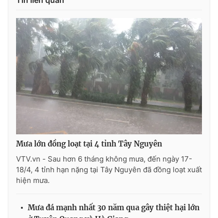
Tin liên quan
THỜI BÁO VTV
Theo dõi báo trên
Cơ quan chủ quản:
Đài Truyền hình Việt Nam
Cơ quan báo chí:
Thời báo VTV
Mưa lớn đồng loạt tại 4 tỉnh Tây Nguyên
Giấy phép hoạt động báo in và báo điện tử số 483/GP-BTTTT
VTV.vn - Sau hơn 6 tháng không mưa, đến ngày 17-
cấp ngày 29/12/2023
18/4, 4 tỉnh hạn nặng tại Tây Nguyên đã đồng loạt xuất
Tổng Biên tập:
Vũ Thanh Thủy
hiện mưa.
Phó Tổng Biên tập:
Nguyễn Thị Mỹ Hạnh, Phạm Quốc Thắng,
Nguyễn Trọng Ninh
Mưa đá mạnh nhất 30 năm qua gây thiệt hại lớn
Tổng đài VTV:
024.38 355 931 - 024.38 355 932