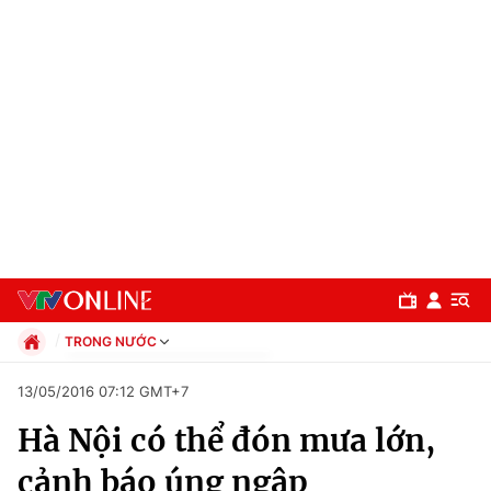
TRONG NƯỚC
Chính trị
13/05/2016 07:12 GMT+7
Xã hội
Hà Nội có thể đón mưa lớn,
Pháp luật
Chuyên mục
Kinh tế
cảnh báo úng ngập
Thể thao