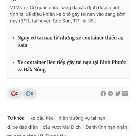
Ðiện thoại Thời báo VTV:
024.66 897 897
VTV.vn - Cơ quan chức năng đã xác định được danh
Email:
toasoan@vtv.vn
tính tài xế điều khiển xe ô tô gây tai nạn vào sáng sớm
Liên hệ quảng cáo:
024-7300.7108
nay (3/11) tại huyện Sóc Sơn, TP Hà Nội.
Nguy cơ tai nạn từ những xe container thiếu an
toàn
Xe container liên tiếp gây tai nạn tại Bình Phước
và Đắk Nông
0
0
® Cấm sao chép dưới mọi hình thức nếu không có sự chấp
thuận bằng văn bản. Ghi rõ nguồn VTV.vn khi phát hành lại
Từ khóa:
xe đầu kéo
hiện trường vụ tai nạn
thông tin từ website này.
đi xe đạp điện
cầu vượt Mai Dịch
Danh tính nạn nhân