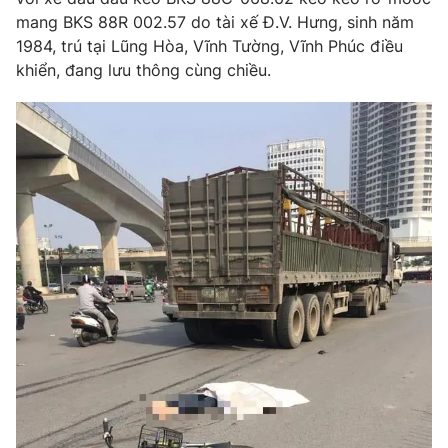
Phim VTV
Giải trí
mang BKS 88R 002.57 do tài xế Đ.V. Hưng, sinh năm
Hậu trường
1984, trú tại Lũng Hòa, Vĩnh Tường, Vĩnh Phúc điều
Điện ảnh
khiển, đang lưu thông cùng chiều.
Đời sống
Nhân vật
Âm nhạc
Du lịch
Khán giả
Giáo dục
Sao
Làm đẹp
Giải sao mai
Tuyển sinh
Công nghệ
Chất lượng cuộc sống
Học trực tuyến
Hitech Công nghệ tương lai
Giao lưu trực tuyến
Sản phẩm
Lịch phát sóng
Thị trường
Tư vấn
Chuyên mục khác
Emagazine
Podcast