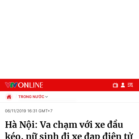
TRONG NƯỚC
Chính trị
06/11/2019 16:31 GMT+7
Xã hội
Hà Nội: Va chạm với xe đầu
Pháp luật
Chuyên mục
Kinh tế
kéo, nữ sinh đi xe đạp điện tử
Thể thao