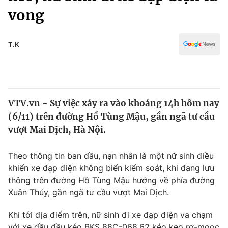
Chính trị
vong
Truyền hình
Văn hóa - Giải trí
Xã hội
Y tế
T.K
Đời sống
Pháp luật
Công nghệ
Giáo dục
Y tế
VTV.vn - Sự việc xảy ra vào khoảng 14h hôm nay
(6/11) trên đường Hồ Tùng Mậu, gần ngã tư cầu
Thế giới
vượt Mai Dịch, Hà Nội.
Tin tức
Kinh tế
Theo thông tin ban đầu, nạn nhân là một nữ sinh điều
Thế giới đó đây
khiển xe đạp điện không biển kiểm soát, khi đang lưu
Tài chính
Dữ liệu và đời sống
thông trên đường Hồ Tùng Mậu hướng về phía đường
Câu chuyện quốc tế
Thị trường
Xuân Thủy, gần ngã tư cầu vượt Mai Dịch.
Truyền hình
Góc doanh nghiệp
Khi tới địa điểm trên, nữ sinh đi xe đạp điện va chạm
với xe đầu đầu kéo BKS 88C-068.62 kéo keo rơ-mooc