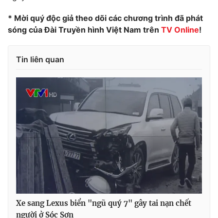
* Mời quý độc giả theo dõi các chương trình đã phát
sóng của Đài Truyền hình Việt Nam trên
TV Online
!
THỜI BÁO VTV
Tin liên quan
Theo dõi báo trên
Cơ quan chủ quản:
Đài Truyền hình Việt Nam
Cơ quan báo chí:
Thời báo VTV
Giấy phép hoạt động báo in và báo điện tử số 483/GP-BTTTT
cấp ngày 29/12/2023
Tổng Biên tập:
Vũ Thanh Thủy
Phó Tổng Biên tập:
Nguyễn Thị Mỹ Hạnh, Phạm Quốc Thắng,
Nguyễn Trọng Ninh
Xe sang Lexus biển "ngũ quý 7" gây tai nạn chết
Tổng đài VTV:
024.38 355 931 - 024.38 355 932
người ở Sóc Sơn