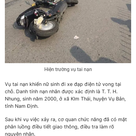
Photo
Infographic
Video
Shorts video
VTV Money
VTV Thể thao
VTV Sức khoẻ
Bất động sản
Hiện trường vụ tai nạn
Thị trường 24h
Tấm lòng Việt
Vụ tai nạn khiến nữ sinh đi xe đạp điện tử vong tại
chỗ. Danh tính nạn nhân được xác định là T. T. H.
VTV4
Vươn mình bằng AI
Nhung, sinh năm 2000, ở xã KIm Thái, huyện Vụ Bản,
tỉnh Nam Định.
VTV9
VTV8
Sau khi vụ việc xảy ra, cơ quan chức năng đã có mặt
phân luồng điều tiết giao thông, điều tra làm rõ
Liên hệ tòa soạn
English
nguyên nhân.