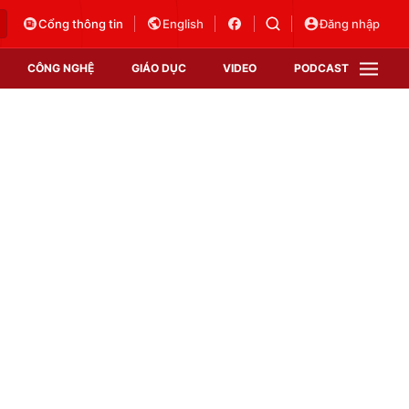
Cổng thông tin
English
Đăng nhập
CÔNG NGHỆ
GIÁO DỤC
VIDEO
PODCAST
VTV Money
VTV Thể thao
VTV Sức khoẻ
Bất động sản
Thị trường 24h
Tấm lòng Việt
Vươn mình bằng AI
VTV4
VTV8
VTV9
Lịch phát sóng
Giao lưu trực tuyến
Sự kiện