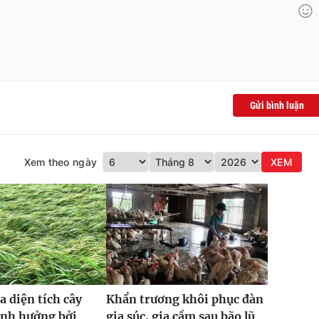
Gửi bình luận
Xem theo ngày
XEM
a diện tích cây
Khẩn trương khôi phục đàn
ảnh hưởng bởi
gia súc, gia cầm sau bão lũ