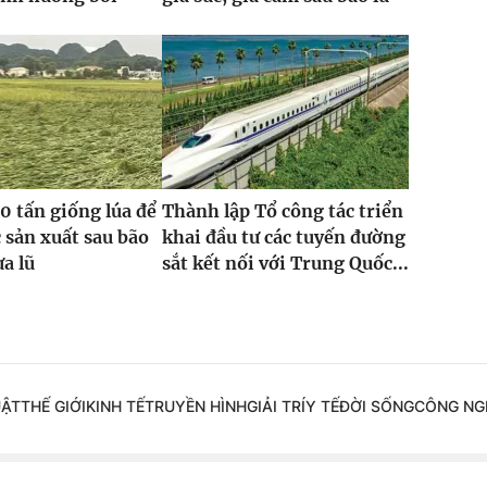
0 tấn giống lúa để
Thành lập Tổ công tác triển
 sản xuất sau bão
khai đầu tư các tuyến đường
ưa lũ
sắt kết nối với Trung Quốc...
UẬT
THẾ GIỚI
KINH TẾ
TRUYỀN HÌNH
GIẢI TRÍ
Y TẾ
ĐỜI SỐNG
CÔNG NG