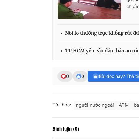
chiếm
Nỗi lo thường trực không rút đư
TP.HCM yêu cầu đảm bảo an nin
0
0
Bài đọc hay? Thả t
Từ khóa:
người nước ngoài
ATM
bả
Bình luận
(
0
)