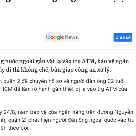
Góc ảnh
Giáo dục
Công nghệ
Chia sẻ
Tuyển sinh
Hitech Công ng
Học trực tuyến
Sản phẩm
g nước ngoài gắn vật lạ vào trụ ATM, bảo vệ ngân
g
Thị trường
ấy đi thì khống chế, bàn giao công an xử lý.
Tư vấn
quận 2 đã chuyển hồ sơ và người đàn ông 32 tuổi,
.HCM để làm rõ hành gắn thiết bị lạ vào trụ ATM của
ày 24/8, nam bảo vệ của ngân hàng trên đường Nguyễn
h, quận 2) phát hiện người đàn ông ngoại quốc vào trụ
ên theo dõi.