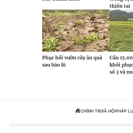
thiên tai
Phục hồi vườn cây ăn quả
Cần 15.00
sau bão lũ
khôi phục
số 3 và m
CHÍNH TRỊ
XÃ HỘI
PHÁP L