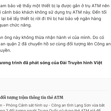
nam bảo vệ thấy một thiết bị lạ được gắn ở trụ ATM nên
i cảnh báo khách không sử dụng trụ ATM này. Đến tối
ại bẻ lấy thiết bị rời đi thì bị hai bảo vệ ngân hàng
 quan chức năng.
àn ông này không thừa nhận hành vi của mình. Do có
 an quận 2 đã chuyển hồ sơ cùng đối tượng lên Công an
quyền.
hương trình đã phát sóng của Đài Truyền hình Việt
 đối tượng trộm thông tin thẻ ATM
n - Phòng Cảnh sát hình sự - Công an tỉnh Lạng Sơn vừa bắt
ang 2 đối tượng người Trung Quốc sử dụng thẻ ATM giả để