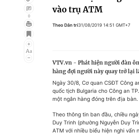
vào trụ ATM
0
Theo Dân trí
31/08/2019 14:51 GMT+7
Giải trí
Đời sống
Điện ảnh
Du lịch
Âm nhạc
Làm đẹp
VTV.vn - Phát hiện người đàn ôn
Sao
Chất lượng cuộc sốn
hàng đợi người này quay trở lại l
Ngày 30/8, Cơ quan CSĐT Công an 
quốc tịch Bulgaria cho Công an TP
một ngân hàng đóng trên địa bàn.
Theo thông tin ban đầu, chiều ng
Duy Trinh (phường Nguyễn Duy Trin
ATM với nhiều biểu hiện nghi vấn n