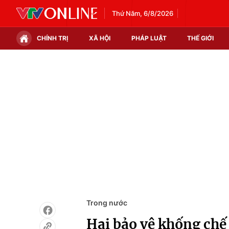
Thứ Năm, 6/8/2026
CHÍNH TRỊ
XÃ HỘI
PHÁP LUẬT
THẾ GIỚI
Chính trị
Xã hội
Thế giới
Kinh tế
Tin tức
Tài chính
Thế giới đó đây
Thị trường
Câu chuyện quốc tế
Góc doanh nghiệp
Dữ liệu và đời sống
Trong nước
Hai bảo vệ khống chế 