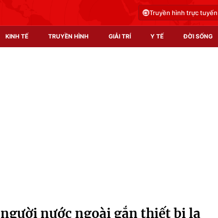
Truyền hình trực tuyến
KINH TẾ
TRUYỀN HÌNH
GIẢI TRÍ
Y TẾ
ĐỜI SỐNG
Pháp luật
Y tế
Truyền hình
Multimedia
Phim VTV
Video
Hậu trường
Shorts video
Nhân vật
Podcast
Khán giả
EMagazine
Giải sao mai
Photo
người nước ngoài gắn thiết bị lạ
Infographic