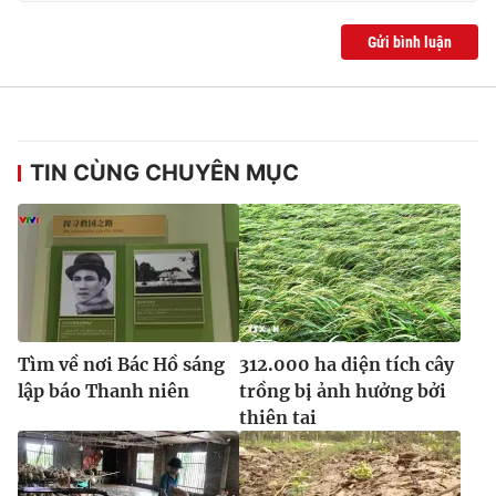
Ðiện thoại Thời báo VTV:
024.66 897 897
Gửi bình luận
Email:
toasoan@vtv.vn
Liên hệ quảng cáo:
024-7300.7108
TIN CÙNG CHUYÊN MỤC
Tìm về nơi Bác Hồ sáng
312.000 ha diện tích cây
® Cấm sao chép dưới mọi hình thức nếu không có sự chấp
lập báo Thanh niên
trồng bị ảnh hưởng bởi
thuận bằng văn bản. Ghi rõ nguồn VTV.vn khi phát hành lại
thiên tai
thông tin từ website này.