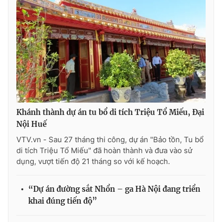
Photo
Infographic
Video
Shorts video
VTV Money
VTV Thể thao
VTV Sức khoẻ
Bất động sản
Khánh thành dự án tu bổ di tích Triệu Tổ Miếu, Đại
Nội Huế
Thị trường 24h
Tấm lòng Việt
VTV.vn - Sau 27 tháng thi công, dự án "Bảo tồn, Tu bổ
di tích Triệu Tổ Miếu" đã hoàn thành và đưa vào sử
VTV4
Vươn mình bằng AI
dụng, vượt tiến độ 21 tháng so với kế hoạch.
VTV9
VTV8
“Dự án đường sắt Nhổn – ga Hà Nội đang triển
khai đúng tiến độ”
Liên hệ tòa soạn
English