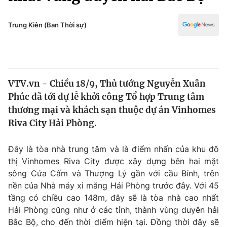
Chính trị
Truyền hình
Văn hóa - Giải trí
Trung Kiên (Ban Thời sự)
Xã hội
Y tế
Đời sống
Pháp luật
Công nghệ
Giáo dục
VTV.vn - Chiều 18/9, Thủ tướng Nguyễn Xuân
Y tế
Phúc đã tới dự lễ khởi công Tổ hợp Trung tâm
thương mại và khách sạn thuộc dự án Vinhomes
Thế giới
Riva City Hải Phòng.
Tin tức
Đây là tòa nhà trung tâm và là điểm nhấn của khu đô
Kinh tế
thị Vinhomes Riva City được xây dựng bên hai mặt
Thế giới đó đây
Tài chính
sông Cửa Cấm và Thượng Lý gần với cầu Bính, trên
Dữ liệu và đời sống
Câu chuyện quốc tế
nền của Nhà máy xi măng Hải Phòng trước đây. Với 45
Thị trường
tầng có chiều cao 148m, đây sẽ là tòa nhà cao nhất
Truyền hình
Hải Phòng cũng như ở các tỉnh, thành vùng duyên hải
Góc doanh nghiệp
Bắc Bộ, cho đến thời điểm hiện tại. Đồng thời đây sẽ