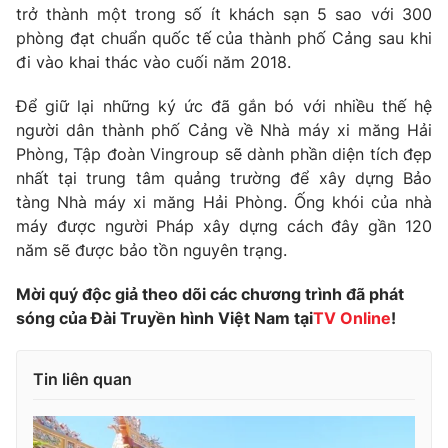
Phim VTV
trở thành một trong số ít khách sạn 5 sao với 300
Giải trí
phòng đạt chuẩn quốc tế của thành phố Cảng sau khi
Hậu trường
đi vào khai thác vào cuối năm 2018.
Điện ảnh
Đời sống
Nhân vật
Âm nhạc
Để giữ lại những ký ức đã gắn bó với nhiều thế hệ
Du lịch
Khán giả
người dân thành phố Cảng về Nhà máy xi măng Hải
Giáo dục
Sao
Phòng, Tập đoàn Vingroup sẽ dành phần diện tích đẹp
Làm đẹp
Giải sao mai
nhất tại trung tâm quảng trường để xây dựng Bảo
Tuyển sinh
Công nghệ
Chất lượng cuộc sống
tàng Nhà máy xi măng Hải Phòng. Ống khói của nhà
Học trực tuyến
máy được người Pháp xây dựng cách đây gần 120
Hitech Công nghệ tương lai
năm sẽ được bảo tồn nguyên trạng.
Giao lưu trực tuyến
Sản phẩm
Mời quý độc giả theo dõi các chương trình đã phát
Lịch phát sóng
Thị trường
sóng của Đài Truyền hình Việt Nam tại
TV Online
!
Tư vấn
Tin liên quan
Chuyên mục khác
Emagazine
Podcast