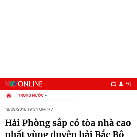
TRONG NƯỚC
Chính trị
18/09/2016 19:34 GMT+7
Xã hội
Hải Phòng sắp có tòa nhà cao
Pháp luật
Chuyên mục
Kinh tế
nhất vùng duyên hải Bắc Bộ
Thể thao