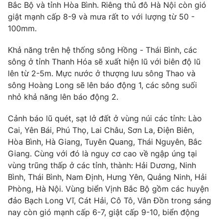
Phim VTV
Bắc Bộ và tỉnh Hòa Bình. Riêng thủ đô Hà Nội còn gió
Giải trí
giật mạnh cấp 8-9 và mưa rất to với lượng từ 50 -
Hậu trường
100mm.
Điện ảnh
Đời sống
Nhân vật
Khả năng trên hệ thống sông Hồng - Thái Bình, các
Âm nhạc
Du lịch
Khán giả
sông ở tỉnh Thanh Hóa sẽ xuất hiện lũ với biên độ lũ
Giáo dục
Sao
lên từ 2-5m. Mực nước ở thượng lưu sông Thao và
Làm đẹp
Giải sao mai
sông Hoàng Long sẽ lên báo động 1, các sông suối
Tuyển sinh
Công nghệ
nhỏ khả năng lên báo động 2.
Chất lượng cuộc sống
Học trực tuyến
Hitech Công nghệ tương lai
Cảnh báo lũ quét, sạt lở đất ở vùng núi các tỉnh: Lào
Giao lưu trực tuyến
Cai, Yên Bái, Phú Thọ, Lai Châu, Sơn La, Điện Biên,
Sản phẩm
Hòa Bình, Hà Giang, Tuyên Quang, Thái Nguyên, Bắc
Lịch phát sóng
Giang. Cùng với đó là nguy cơ cao về ngập úng tại
Thị trường
vùng trũng thấp ở các tỉnh, thành: Hải Dương, Ninh
Tư vấn
Bình, Thái Bình, Nam Định, Hưng Yên, Quảng Ninh, Hải
Chuyên mục khác
Phòng, Hà Nội. Vùng biển Vịnh Bắc Bộ gồm các huyện
đảo Bạch Long Vĩ, Cát Hải, Cô Tô, Vân Đồn trong sáng
Emagazine
Podcast
nay còn gió mạnh cấp 6-7, giật cấp 9-10, biển động