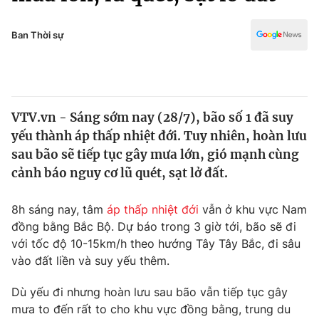
Chính trị
Truyền hình
Văn hóa - Giải trí
Ban Thời sự
Xã hội
Y tế
Đời sống
Pháp luật
Công nghệ
Giáo dục
VTV.vn - Sáng sớm nay (28/7), bão số 1 đã suy
Y tế
yếu thành áp thấp nhiệt đới. Tuy nhiên, hoàn lưu
sau bão sẽ tiếp tục gây mưa lớn, gió mạnh cùng
Thế giới
cảnh báo nguy cơ lũ quét, sạt lở đất.
Tin tức
8h sáng nay, tâm
áp thấp nhiệt đới
vẫn ở khu vực Nam
Kinh tế
đồng bằng Bắc Bộ. Dự báo trong 3 giờ tới, bão sẽ đi
Thế giới đó đây
Tài chính
với tốc độ 10-15km/h theo hướng Tây Tây Bắc, đi sâu
Dữ liệu và đời sống
Câu chuyện quốc tế
vào đất liền và suy yếu thêm.
Thị trường
Dù yếu đi nhưng hoàn lưu sau bão vẫn tiếp tục gây
Truyền hình
Góc doanh nghiệp
mưa to đến rất to cho khu vực đồng bằng, trung du