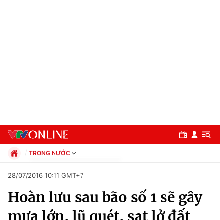
TRONG NƯỚC
Chính trị
28/07/2016 10:11 GMT+7
Xã hội
Hoàn lưu sau bão số 1 sẽ gây
Pháp luật
Chuyên mục
Kinh tế
mưa lớn, lũ quét, sạt lở đất
Thể thao