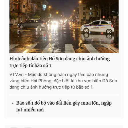
THỜI BÁO VTV
Theo dõi báo trên
Hình ảnh đầu tiên Đồ Sơn đang chịu ảnh hưởng
trực tiếp từ bão số 1
Cơ quan chủ quản:
Đài Truyền hình Việt Nam
VTV.vn - Mặc dù không nằm ngay tâm bão nhưng
Cơ quan báo chí:
Thời báo VTV
vùng biển Hải Phòng, đặc biệt là khu vực biển Đồ Sơn
đang chịu ảnh hưởng trực tiếp từ bão số 1.
Giấy phép hoạt động báo in và báo điện tử số 483/GP-BTTTT
cấp ngày 29/12/2023
Tổng Biên tập:
Vũ Thanh Thủy
Bão số 1 đổ bộ vào đất liền gây mưa lớn, ngập
Phó Tổng Biên tập:
lụt nhiều nơi
Nguyễn Thị Mỹ Hạnh, Phạm Quốc Thắng,
Nguyễn Trọng Ninh
Tổng đài VTV:
024.38 355 931 - 024.38 355 932