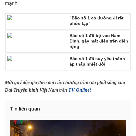
mạnh.
Photo
Infographic
"Bão số 1 có đường đi rất
phức tạp"
Video
Shorts video
Bão số 1 đổ bộ vào Nam
Định, gây mất điện trên diện
VTV Money
VTV Thể thao
rộng
Bão số 1 đã suy yếu thành
VTV Sức khoẻ
Bất động sản
áp thấp nhiệt đới
Thị trường 24h
Tấm lòng Việt
Mời quý độc giả theo dõi các chương trình đã phát sóng của
Đài Truyền hình Việt Nam trên
TV Online!
VTV4
Vươn mình bằng AI
Tin liên quan
VTV9
VTV8
Liên hệ tòa soạn
English