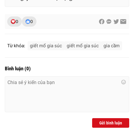
0
0
THỜI BÁO VTV
Từ khóa:
giết mổ gia súc
giết mổ gia súc
gia cầm
Theo dõi báo trên
Bình luận
(
0
)
Cơ quan chủ quản:
Đài Truyền hình Việt Nam
Cơ quan báo chí:
Thời báo VTV
Giấy phép hoạt động báo in và báo điện tử số 483/GP-BTTTT
cấp ngày 29/12/2023
Tổng Biên tập:
Vũ Thanh Thủy
Phó Tổng Biên tập:
Nguyễn Thị Mỹ Hạnh, Phạm Quốc Thắng,
Nguyễn Trọng Ninh
Gửi bình luận
Tổng đài VTV:
024.38 355 931 - 024.38 355 932