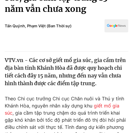
Chính trị
năm vẫn chưa xong
Truyền hình
Văn hóa - Giải trí
Xã hội
Y tế
Tấn Quýnh, Phạm Việt (Ban Thời sự)
Đời sống
Pháp luật
Công nghệ
Giáo dục
Y tế
VTV.vn - Các cơ sở giết mổ gia súc, gia cầm trên
địa bàn tỉnh Khánh Hòa đã được quy hoạch chi
Thế giới
tiết cách đây 15 năm, nhưng đến nay vẫn chưa
Tin tức
hình thành được các điểm tập trung.
Kinh tế
Thế giới đó đây
Theo Chi cục trưởng Chi cục Chăn nuôi và Thú y tỉnh
Tài chính
Dữ liệu và đời sống
Khánh Hòa, nguyên nhân xây dựng khu
giết mổ gia
Câu chuyện quốc tế
Thị trường
súc
, gia cầm tập trung chậm do quá trình triển khai
gặp khó khăn bởi tốc độ phát triển đô thị đòi hỏi phải
Truyền hình
Góc doanh nghiệp
điều chỉnh sát với thực tế. Tỉnh đang dự kiến phương