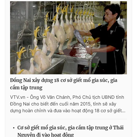
Photo
Infographic
Video
Shorts video
VTV Money
VTV Thể thao
VTV Sức khoẻ
Bất động sản
Đồng Nai xây dựng 18 cơ sở giết mổ gia súc, gia
Thị trường 24h
Tấm lòng Việt
cầm tập trung
VTV.vn - Ông Võ Văn Chánh, Phó Chủ tịch UBND tỉnh
VTV4
Vươn mình bằng AI
Đồng Nai cho biết đến cuối năm 2015, tỉnh sẽ xây
dựng hoàn chỉnh và đưa vào hoạt động 18 cơ sở giết...
VTV9
VTV8
Cơ sở giết mổ gia súc, gia cầm tập trung ở Thái
Liên hệ tòa soạn
English
Nguyên đi vào hoạt động