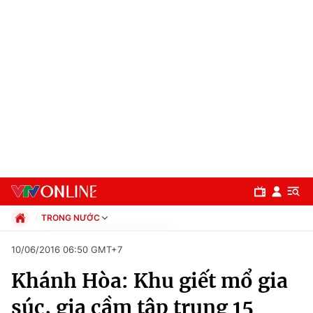
TRONG NƯỚC
Chính trị
10/06/2016 06:50 GMT+7
Xã hội
Khánh Hòa: Khu giết mổ gia
Pháp luật
Chuyên mục
Kinh tế
súc, gia cầm tập trung 15
Thể thao