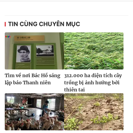
Ðiện thoại Thời báo VTV:
024.66 897 897
Email:
toasoan@vtv.vn
Liên hệ quảng cáo:
024-7300.7108
TIN CÙNG CHUYÊN MỤC
Tìm về nơi Bác Hồ sáng
312.000 ha diện tích cây
lập báo Thanh niên
trồng bị ảnh hưởng bởi
thiên tai
® Cấm sao chép dưới mọi hình thức nếu không có sự chấp
thuận bằng văn bản. Ghi rõ nguồn VTV.vn khi phát hành lại
thông tin từ website này.