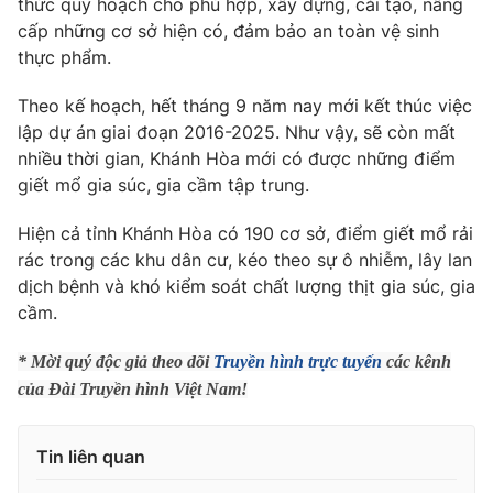
thức quy hoạch cho phù hợp, xây dựng, cải tạo, nâng
Phim VTV
Giải trí
cấp những cơ sở hiện có, đảm bảo an toàn vệ sinh
Hậu trường
thực phẩm.
Điện ảnh
Đời sống
Nhân vật
Theo kế hoạch, hết tháng 9 năm nay mới kết thúc việc
Âm nhạc
lập dự án giai đoạn 2016-2025. Như vậy, sẽ còn mất
Du lịch
Khán giả
Giáo dục
Sao
nhiều thời gian, Khánh Hòa mới có được những điểm
Làm đẹp
Giải sao mai
giết mổ gia súc, gia cầm tập trung.
Tuyển sinh
Công nghệ
Chất lượng cuộc sống
Hiện cả tỉnh Khánh Hòa có 190 cơ sở, điểm giết mổ rải
Học trực tuyến
rác trong các khu dân cư, kéo theo sự ô nhiễm, lây lan
Hitech Công nghệ tương lai
Giao lưu trực tuyến
dịch bệnh và khó kiểm soát chất lượng thịt gia súc, gia
Sản phẩm
cầm.
Lịch phát sóng
Thị trường
* Mời quý độc giả theo dõi
Truyền hình trực tuyến
các kênh
của Đài Truyền hình Việt Nam!
Tư vấn
Chuyên mục khác
Tin liên quan
Emagazine
Podcast