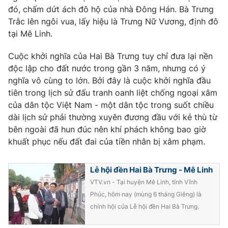
đó, chấm dứt ách đô hộ của nhà Đông Hán. Bà Trưng
Photo
Infographic
Trắc lên ngôi vua, lấy hiệu là Trưng Nữ Vương, định đô
tại Mê Linh.
Video
Shorts video
Cuộc khởi nghĩa của Hai Bà Trưng tuy chỉ đưa lại nền
độc lập cho đất nước trong gần 3 năm, nhưng có ý
VTV Money
VTV Thể thao
nghĩa vô cùng to lớn. Bởi đây là cuộc khởi nghĩa đầu
tiên trong lịch sử đấu tranh oanh liệt chống ngoại xâm
VTV Sức khoẻ
của dân tộc Việt Nam - một dân tộc trong suốt chiều
Bất động sản
dài lịch sử phải thường xuyên đương đầu với kẻ thù từ
bên ngoài đã hun đúc nên khí phách không bao giờ
Thị trường 24h
Tấm lòng Việt
khuất phục nếu đất đai của tiền nhân bị xâm phạm.
VTV4
Vươn mình bằng AI
Lễ hội đền Hai Bà Trưng - Mê Linh
VTV.vn - Tại huyện Mê Linh, tỉnh Vĩnh
VTV9
VTV8
Phúc, hôm nay (mùng 6 tháng Giêng) là
chính hội của Lễ hội đền Hai Bà Trưng.
Liên hệ tòa soạn
English