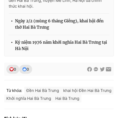
đền Hai Bà Trưng, huyện Mê Linh, Hà Nội đã chính
Ðiện thoại Thời báo VTV:
024.66 897 897
thức khai hội.
Email:
toasoan@vtv.vn
Liên hệ quảng cáo:
024-7300.7108
Ngày 2/2 (mùng 6 tháng Giêng), khai hội đền
thờ Hai Bà Trưng
Kỷ niệm 1976 năm khởi nghĩa Hai Bà Trưng tại
Hà Nội
0
0
Từ khóa:
Đền Hai Bà Trưng
khai hội Đền Hai Bà Trưng
® Cấm sao chép dưới mọi hình thức nếu không có sự chấp
thuận bằng văn bản. Ghi rõ nguồn VTV.vn khi phát hành lại
Khởi nghĩa Hai Bà Trưng
Hai Bà Trưng
thông tin từ website này.