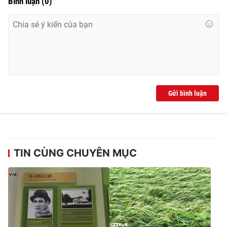
Bình luận
(
0
)
Gửi bình luận
TIN CÙNG CHUYÊN MỤC