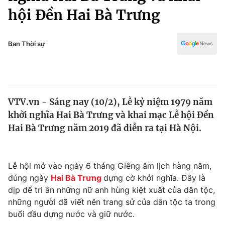
Chính trị
hội Đền Hai Bà Trưng
Truyền hình
Văn hóa - Giải trí
Xã hội
Y tế
Ban Thời sự
Đời sống
Pháp luật
Công nghệ
Giáo dục
Y tế
VTV.vn - Sáng nay (10/2), Lễ kỷ niệm 1979 năm
khởi nghĩa Hai Bà Trưng và khai mạc Lễ hội Đền
Thế giới
Hai Bà Trưng năm 2019 đã diễn ra tại Hà Nội.
Tin tức
Kinh tế
Thế giới đó đây
Lễ hội mở vào ngày 6 tháng Giêng âm lịch hàng năm,
Tài chính
Dữ liệu và đời sống
đúng ngày
Hai Bà Trưng
dựng cờ khởi nghĩa. Đây là
Câu chuyện quốc tế
Thị trường
dịp để tri ân những nữ anh hùng kiệt xuất của dân tộc,
những người đã viết nên trang sử của dân tộc ta trong
Truyền hình
Góc doanh nghiệp
buổi đầu dựng nước và giữ nước.