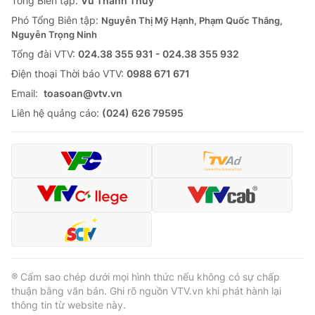
Tổng Biên tập:
Vũ Thanh Thủy
Phó Tổng Biên tập:
Nguyễn Thị Mỹ Hạnh, Phạm Quốc Thắng,
Nguyễn Trọng Ninh
Tổng đài VTV:
024.38 355 931 - 024.38 355 932
Ðiện thoại Thời báo VTV:
0988 671 671
Email:
toasoan@vtv.vn
Liên hệ quảng cáo:
(024) 626 79595
® Cấm sao chép dưới mọi hình thức nếu không có sự chấp
thuận bằng văn bản. Ghi rõ nguồn VTV.vn khi phát hành lại
thông tin từ website này.