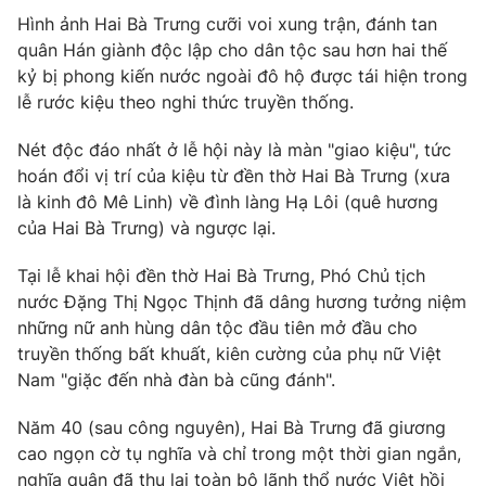
Phim VTV
Giải trí
Hình ảnh Hai Bà Trưng cưỡi voi xung trận, đánh tan
Hậu trường
quân Hán giành độc lập cho dân tộc sau hơn hai thế
Điện ảnh
kỷ bị phong kiến nước ngoài đô hộ được tái hiện trong
Đời sống
Nhân vật
lễ rước kiệu theo nghi thức truyền thống.
Âm nhạc
Du lịch
Khán giả
Giáo dục
Nét độc đáo nhất ở lễ hội này là màn "giao kiệu", tức
Sao
Làm đẹp
hoán đổi vị trí của kiệu từ đền thờ Hai Bà Trưng (xưa
Giải sao mai
Tuyển sinh
là kinh đô Mê Linh) về đình làng Hạ Lôi (quê hương
Công nghệ
Chất lượng cuộc sống
của Hai Bà Trưng) và ngược lại.
Học trực tuyến
Hitech Công nghệ tương lai
Giao lưu trực tuyến
Tại lễ khai hội đền thờ Hai Bà Trưng, Phó Chủ tịch
Sản phẩm
nước Đặng Thị Ngọc Thịnh đã dâng hương tưởng niệm
những nữ anh hùng dân tộc đầu tiên mở đầu cho
Lịch phát sóng
Thị trường
truyền thống bất khuất, kiên cường của phụ nữ Việt
Nam "giặc đến nhà đàn bà cũng đánh".
Tư vấn
Chuyên mục khác
Năm 40 (sau công nguyên), Hai Bà Trưng đã giương
cao ngọn cờ tụ nghĩa và chỉ trong một thời gian ngắn,
Emagazine
Podcast
nghĩa quân đã thu lại toàn bộ lãnh thổ nước Việt hồi