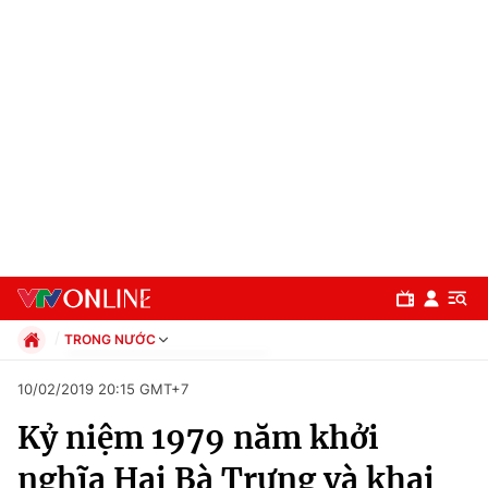
TRONG NƯỚC
Chính trị
10/02/2019 20:15 GMT+7
Xã hội
Kỷ niệm 1979 năm khởi
Pháp luật
Chuyên mục
Kinh tế
nghĩa Hai Bà Trưng và khai
Thể thao