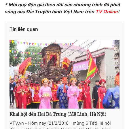
* Mời quý độc giả theo dõi các chương trình đã phát
sóng của Đài Truyền hình Việt Nam trên
TV Online
!
THỜI BÁO VTV
Tin liên quan
Theo dõi báo trên
Cơ quan chủ quản:
Đài Truyền hình Việt Nam
Cơ quan báo chí:
Thời báo VTV
Giấy phép hoạt động báo in và báo điện tử số 483/GP-BTTTT
cấp ngày 29/12/2023
Tổng Biên tập:
Vũ Thanh Thủy
Phó Tổng Biên tập:
Nguyễn Thị Mỹ Hạnh, Phạm Quốc Thắng,
Khai hội đền Hai Bà Trưng (Mê Linh, Hà Nội)
Nguyễn Trọng Ninh
VTV.vn - Hôm nay (21/2/2018 - mùng 6 Tết), lễ hội
Tổng đài VTV:
024.38 355 931 - 024.38 355 932