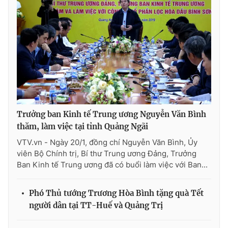
Photo
Infographic
Video
Shorts video
VTV Money
VTV Thể thao
VTV Sức khoẻ
Bất động sản
Trưởng ban Kinh tế Trung ương Nguyễn Văn Bình
thăm, làm việc tại tỉnh Quảng Ngãi
Thị trường 24h
Tấm lòng Việt
VTV.vn - Ngày 20/1, đồng chí Nguyễn Văn Bình, Ủy
viên Bộ Chính trị, Bí thư Trung ương Đảng, Trưởng
VTV4
Vươn mình bằng AI
Ban Kinh tế Trung ương đã có buổi làm việc với Ban...
Phó Thủ tướng Trương Hòa Bình tặng quà Tết
VTV9
VTV8
người dân tại TT-Huế và Quảng Trị
Liên hệ tòa soạn
English