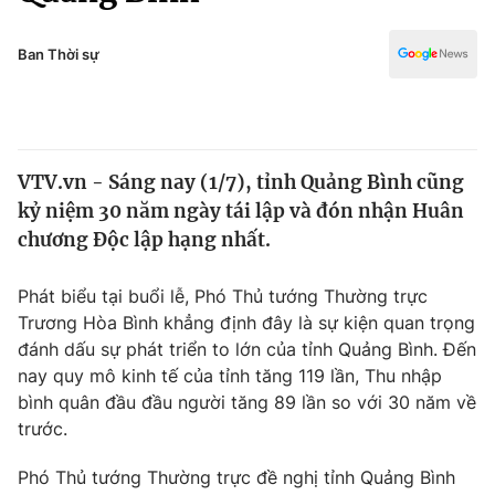
Chính trị
Truyền hình
Văn hóa - Giải trí
Ban Thời sự
Xã hội
Y tế
Đời sống
Pháp luật
Công nghệ
Giáo dục
VTV.vn - Sáng nay (1/7), tỉnh Quảng Bình cũng
Y tế
kỷ niệm 30 năm ngày tái lập và đón nhận Huân
chương Độc lập hạng nhất.
Thế giới
Phát biểu tại buổi lễ, Phó Thủ tướng Thường trực
Tin tức
Trương Hòa Bình khẳng định đây là sự kiện quan trọng
Kinh tế
đánh dấu sự phát triển to lớn của tỉnh Quảng Bình. Đến
Thế giới đó đây
Tài chính
nay quy mô kinh tế của tỉnh tăng 119 lần, Thu nhập
Dữ liệu và đời sống
Câu chuyện quốc tế
bình quân đầu đầu người tăng 89 lần so với 30 năm về
Thị trường
trước.
Truyền hình
Góc doanh nghiệp
Phó Thủ tướng Thường trực đề nghị tỉnh Quảng Bình