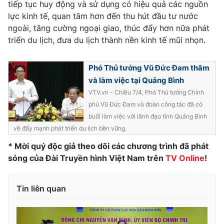
Phim VTV
tiếp tục huy động và sử dụng có hiệu quả các nguồn
Giải trí
lực kinh tế, quan tâm hơn đến thu hút đầu tư nước
Hậu trường
ngoài, tăng cường ngoại giao, thúc đẩy hơn nữa phát
Điện ảnh
Đời sống
triển du lịch, đưa du lịch thành nền kinh tế mũi nhọn.
Nhân vật
Âm nhạc
Du lịch
Khán giả
Phó Thủ tướng Vũ Đức Đam thăm
Giáo dục
Sao
Làm đẹp
và làm việc tại Quảng Bình
Giải sao mai
Tuyển sinh
VTV.vn - Chiều 7/4, Phó Thủ tướng Chính
Công nghệ
Chất lượng cuộc sống
phủ Vũ Đức Đam và đoàn công tác đã có
Học trực tuyến
buổi làm việc với lãnh đạo tỉnh Quảng Bình
Hitech Công nghệ tương lai
Giao lưu trực tuyến
về đẩy mạnh phát triển du lịch bền vững.
Sản phẩm
* Mời quý độc giả theo dõi các chương trình đã phát
Lịch phát sóng
sóng của Đài Truyền hình Việt Nam trên
TV Online
!
Thị trường
Tư vấn
Tin liên quan
Chuyên mục khác
Emagazine
Podcast