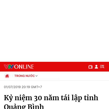
TRONG NƯỚC
Chính trị
01/07/2019 20:19 GMT+7
Xã hội
Kỷ niệm 30 năm tái lập tỉnh
Pháp luật
Chuyên mục
Kinh tế
Quảng Bình
Thể thao