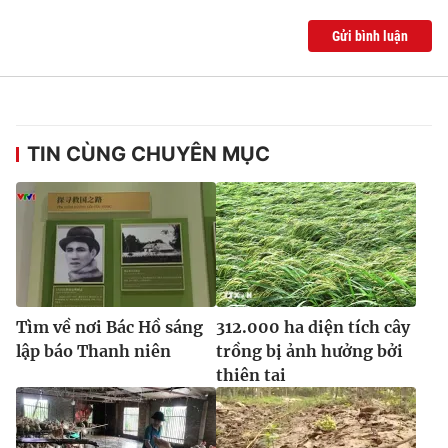
Ðiện thoại Thời báo VTV:
024.66 897 897
Gửi bình luận
Email:
toasoan@vtv.vn
Liên hệ quảng cáo:
024-7300.7108
TIN CÙNG CHUYÊN MỤC
Tìm về nơi Bác Hồ sáng
312.000 ha diện tích cây
® Cấm sao chép dưới mọi hình thức nếu không có sự chấp
lập báo Thanh niên
trồng bị ảnh hưởng bởi
thuận bằng văn bản. Ghi rõ nguồn VTV.vn khi phát hành lại
thiên tai
thông tin từ website này.