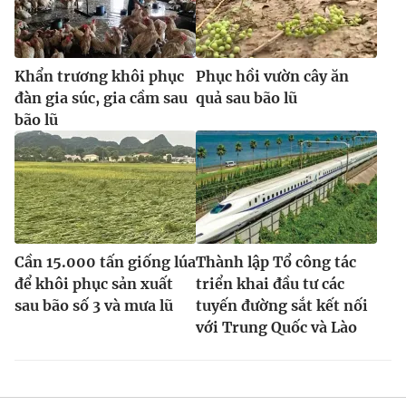
Khẩn trương khôi phục
Phục hồi vườn cây ăn
đàn gia súc, gia cầm sau
quả sau bão lũ
bão lũ
Cần 15.000 tấn giống lúa
Thành lập Tổ công tác
để khôi phục sản xuất
triển khai đầu tư các
sau bão số 3 và mưa lũ
tuyến đường sắt kết nối
với Trung Quốc và Lào