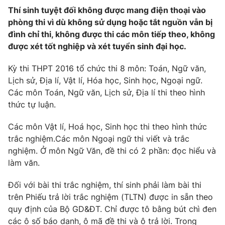
Thí sinh tuyệt đối không được mang điện thoại vào
Photo
Infographic
phòng thi vì dù không sử dụng hoặc tắt nguồn vẫn bị
đình chỉ thi, không được thi các môn tiếp theo, không
Video
Shorts video
được xét tốt nghiệp và xét tuyển sinh đại học.
Kỳ thi THPT 2016 tổ chức thi 8 môn: Toán, Ngữ văn,
VTV Money
VTV Thể thao
Lịch sử, Địa lí, Vật lí, Hóa học, Sinh học, Ngoại ngữ.
Các môn Toán, Ngữ văn, Lịch sử, Địa lí thi theo hình
VTV Sức khoẻ
Bất động sản
thức tự luận.
Các môn Vật lí, Hoá học, Sinh học thi theo hình thức
Thị trường 24h
Tấm lòng Việt
trắc nghiệm.Các môn Ngoại ngữ thi viết và trắc
nghiệm. Ở môn Ngữ Văn, đề thi có 2 phần: đọc hiểu và
VTV4
Vươn mình bằng AI
làm văn.
Đối với bài thi trắc nghiệm, thí sinh phải làm bài thi
VTV9
VTV8
trên Phiếu trả lời trắc nghiệm (TLTN) được in sẵn theo
quy định của Bộ GD&ĐT. Chỉ được tô bằng bút chì đen
Liên hệ tòa soạn
English
các ô số báo danh, ô mã đề thi và ô trả lời. Trong