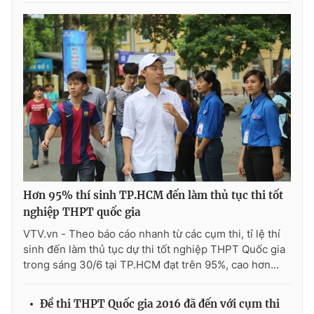
Ðiện thoại Thời báo VTV:
024.66 897 897
Email:
toasoan@vtv.vn
Liên hệ quảng cáo:
024-7300.7108
Hơn 95% thí sinh TP.HCM đến làm thủ tục thi tốt
nghiệp THPT quốc gia
VTV.vn - Theo báo cáo nhanh từ các cụm thi, tỉ lệ thí
® Cấm sao chép dưới mọi hình thức nếu không có sự chấp
sinh đến làm thủ tục dự thi tốt nghiệp THPT Quốc gia
thuận bằng văn bản. Ghi rõ nguồn VTV.vn khi phát hành lại
trong sáng 30/6 tại TP.HCM đạt trên 95%, cao hơn...
thông tin từ website này.
Đề thi THPT Quốc gia 2016 đã đến với cụm thi