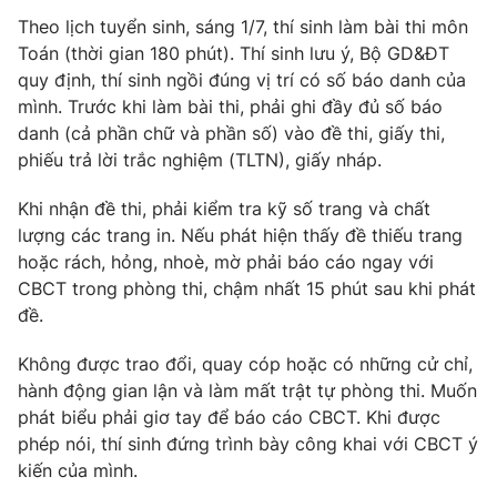
Phim VTV
Giải trí
Theo lịch tuyển sinh, sáng 1/7, thí sinh làm bài thi môn
Hậu trường
Toán (thời gian 180 phút). Thí sinh lưu ý, Bộ GD&ĐT
Điện ảnh
quy định, thí sinh ngồi đúng vị trí có số báo danh của
Đời sống
Nhân vật
mình. Trước khi làm bài thi, phải ghi đầy đủ số báo
Âm nhạc
danh (cả phần chữ và phần số) vào đề thi, giấy thi,
Du lịch
Khán giả
Giáo dục
Sao
phiếu trả lời trắc nghiệm (TLTN), giấy nháp.
Làm đẹp
Giải sao mai
Tuyển sinh
Khi nhận đề thi, phải kiểm tra kỹ số trang và chất
Công nghệ
Chất lượng cuộc sống
lượng các trang in. Nếu phát hiện thấy đề thiếu trang
Học trực tuyến
hoặc rách, hỏng, nhoè, mờ phải báo cáo ngay với
Hitech Công nghệ tương lai
Giao lưu trực tuyến
CBCT trong phòng thi, chậm nhất 15 phút sau khi phát
Sản phẩm
đề.
Lịch phát sóng
Thị trường
Không được trao đổi, quay cóp hoặc có những cử chỉ,
hành động gian lận và làm mất trật tự phòng thi. Muốn
Tư vấn
phát biểu phải giơ tay để báo cáo CBCT. Khi được
Chuyên mục khác
phép nói, thí sinh đứng trình bày công khai với CBCT ý
Emagazine
Podcast
kiến của mình.