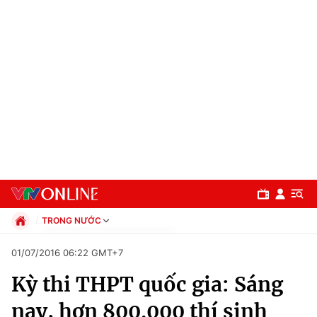
TRONG NƯỚC
Chính trị
01/07/2016 06:22 GMT+7
Xã hội
Kỳ thi THPT quốc gia: Sáng
Pháp luật
Chuyên mục
Kinh tế
nay, hơn 800.000 thí sinh
Thể thao