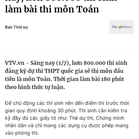
Chính trị
làm bài thi môn Toán
Truyền hình
Văn hóa - Giải trí
Xã hội
Y tế
Ban Thời sự
Đời sống
Pháp luật
Công nghệ
Giáo dục
Y tế
VTV.vn - Sáng nay (1/7), hơn 800.000 thí sinh
đăng ký dự thi THPT quốc gia sẽ thi môn đầu
Thế giới
tiên là môn Toán. Thời gian làm bài 180 phút
Tin tức
theo hình thức tự luận.
Kinh tế
Thế giới đó đây
Để chủ động các thí sinh nên đến điểm thi trước thời
Tài chính
Dữ liệu và đời sống
gian quy định khoảng 30 phút. Thí sinh cần kiểm tra
Câu chuyện quốc tế
Thị trường
kỹ đầy đủ các giấy tờ như: Thẻ dự thi, Chứng minh
nhân dân và chỉ mang các dụng cụ được phép mang
Truyền hình
Góc doanh nghiệp
vào phòng thi.