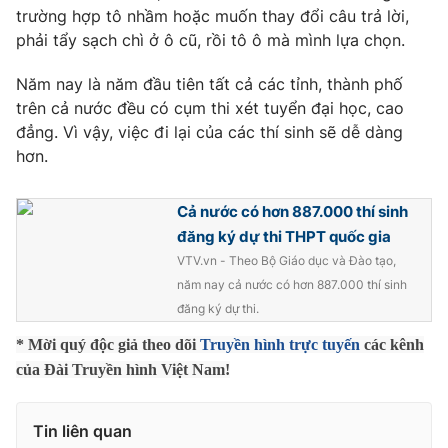
trường hợp tô nhầm hoặc muốn thay đổi câu trả lời,
phải tẩy sạch chì ở ô cũ, rồi tô ô mà mình lựa chọn.
Năm nay là năm đầu tiên tất cả các tỉnh, thành phố
THỜI BÁO VTV
trên cả nước đều có cụm thi xét tuyển đại học, cao
đẳng. Vì vậy, việc đi lại của các thí sinh sẽ dễ dàng
hơn.
Theo dõi báo trên
Cả nước có hơn 887.000 thí sinh
đăng ký dự thi THPT quốc gia
Cơ quan chủ quản:
Đài Truyền hình Việt Nam
VTV.vn - Theo Bộ Giáo dục và Đào tạo,
Cơ quan báo chí:
Thời báo VTV
năm nay cả nước có hơn 887.000 thí sinh
Giấy phép hoạt động báo in và báo điện tử số 483/GP-BTTTT
đăng ký dự thi.
cấp ngày 29/12/2023
* Mời quý độc giả theo dõi
Truyền hình trực tuyến
các kênh
Tổng Biên tập:
Vũ Thanh Thủy
của Đài Truyền hình Việt Nam!
Phó Tổng Biên tập:
Nguyễn Thị Mỹ Hạnh, Phạm Quốc Thắng,
Nguyễn Trọng Ninh
Tin liên quan
Tổng đài VTV:
024.38 355 931 - 024.38 355 932