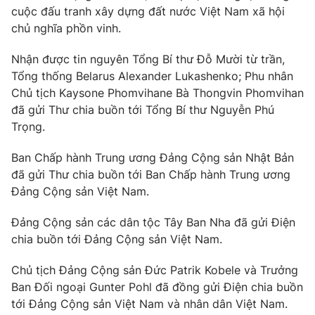
cuộc đấu tranh xây dựng đất nước Việt Nam xã hội
Photo
Infographic
chủ nghĩa phồn vinh.
Nhận được tin nguyên Tổng Bí thư Đỗ Mười từ trần,
Video
Shorts video
Tổng thống Belarus Alexander Lukashenko; Phu nhân
Chủ tịch Kaysone Phomvihane Bà Thongvin Phomvihan
VTV Money
VTV Thể thao
đã gửi Thư chia buồn tới Tổng Bí thư Nguyễn Phú
Trọng.
VTV Sức khoẻ
Bất động sản
Ban Chấp hành Trung ương Đảng Cộng sản Nhật Bản
đã gửi Thư chia buồn tới Ban Chấp hành Trung ương
Thị trường 24h
Tấm lòng Việt
Đảng Cộng sản Việt Nam.
Đảng Cộng sản các dân tộc Tây Ban Nha đã gửi Điện
VTV4
Vươn mình bằng AI
chia buồn tới Đảng Cộng sản Việt Nam.
VTV9
VTV8
Chủ tịch Đảng Cộng sản Đức Patrik Kobele và Trưởng
Ban Đối ngoại Gunter Pohl đã đồng gửi Điện chia buồn
tới Đảng Cộng sản Việt Nam và nhân dân Việt Nam.
Liên hệ tòa soạn
English