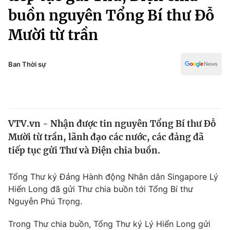
Chính trị
buồn nguyên Tổng Bí thư Đỗ
Truyền hình
Văn hóa - Giải trí
Mười từ trần
Xã hội
Y tế
Đời sống
Pháp luật
Ban Thời sự
Công nghệ
Giáo dục
Y tế
Thế giới
VTV.vn - Nhận được tin nguyên Tổng Bí thư Đỗ
Mười từ trần, lãnh đạo các nước, các đảng đã
Tin tức
tiếp tục gửi Thư và Điện chia buồn.
Kinh tế
Thế giới đó đây
Tài chính
Tổng Thư ký Đảng Hành động Nhân dân Singapore Lý
Dữ liệu và đời sống
Câu chuyện quốc tế
Hiển Long đã gửi Thư chia buồn tới Tổng Bí thư
Thị trường
Nguyễn Phú Trọng.
Truyền hình
Góc doanh nghiệp
Trong Thư chia buồn, Tổng Thư ký Lý Hiển Long gửi