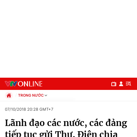
TRONG NƯỚC
Chính trị
07/10/2018 20:28 GMT+7
Xã hội
Lãnh đạo các nước, các đảng
Pháp luật
Chuyên mục
Kinh tế
tiếp tục gửi Thư, Điện chia
Thể thao