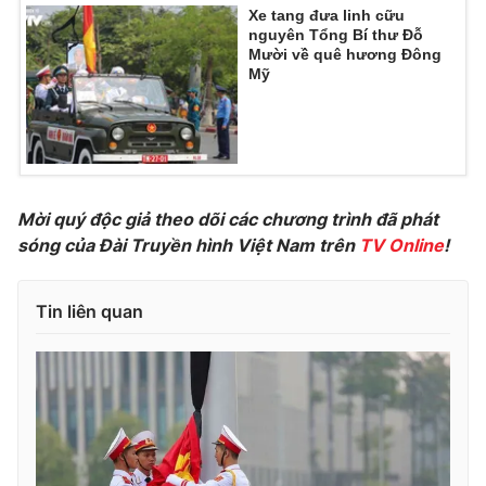
Ðiện thoại Thời báo VTV:
024.66 897 897
Xe tang đưa linh cữu
nguyên Tổng Bí thư Đỗ
Email:
toasoan@vtv.vn
Mười về quê hương Đông
Liên hệ quảng cáo:
024-7300.7108
Mỹ
Mời quý độc giả theo dõi các chương trình đã phát
sóng của Đài Truyền hình Việt Nam trên
TV Online
!
Tin liên quan
® Cấm sao chép dưới mọi hình thức nếu không có sự chấp
thuận bằng văn bản. Ghi rõ nguồn VTV.vn khi phát hành lại
thông tin từ website này.