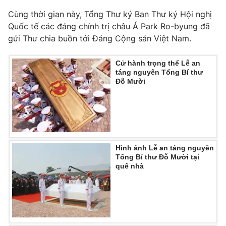
Cùng thời gian này, Tổng Thư ký Ban Thư ký Hội nghị
Quốc tế các đảng chính trị châu Á Park Ro-byung đã
gửi Thư chia buồn tới Đảng Cộng sản Việt Nam.
THỜI BÁO VTV
Cử hành trọng thể Lễ an
táng nguyên Tổng Bí thư
Đỗ Mười
Theo dõi báo trên
Cơ quan chủ quản:
Đài Truyền hình Việt Nam
Cơ quan báo chí:
Thời báo VTV
Hình ảnh Lễ an táng nguyên
Giấy phép hoạt động báo in và báo điện tử số 483/GP-BTTTT
Tổng Bí thư Đỗ Mười tại
cấp ngày 29/12/2023
quê nhà
Tổng Biên tập:
Vũ Thanh Thủy
Phó Tổng Biên tập:
Nguyễn Thị Mỹ Hạnh, Phạm Quốc Thắng,
Nguyễn Trọng Ninh
Tổng đài VTV:
024.38 355 931 - 024.38 355 932