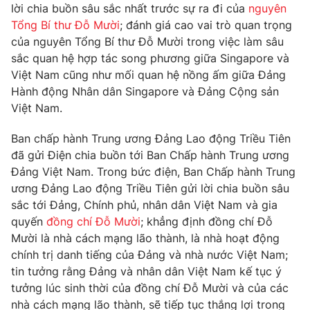
Phim VTV
lời chia buồn sâu sắc nhất trước sự ra đi của
nguyên
Giải trí
Tổng Bí thư Đỗ Mười
; đánh giá cao vai trò quan trọng
Hậu trường
của nguyên Tổng Bí thư Đỗ Mười trong việc làm sâu
Điện ảnh
Đời sống
sắc quan hệ hợp tác song phương giữa Singapore và
Nhân vật
Âm nhạc
Việt Nam cũng như mối quan hệ nồng ấm giữa Đảng
Du lịch
Khán giả
Hành động Nhân dân Singapore và Đảng Cộng sản
Giáo dục
Sao
Việt Nam.
Làm đẹp
Giải sao mai
Tuyển sinh
Công nghệ
Ban chấp hành Trung ương Đảng Lao động Triều Tiên
Chất lượng cuộc sống
Học trực tuyến
đã gửi Điện chia buồn tới Ban Chấp hành Trung ương
Hitech Công nghệ tương lai
Đảng Việt Nam. Trong bức điện, Ban Chấp hành Trung
Giao lưu trực tuyến
ương Đảng Lao động Triều Tiên gửi lời chia buồn sâu
Sản phẩm
sắc tới Đảng, Chính phủ, nhân dân Việt Nam và gia
Lịch phát sóng
Thị trường
quyến
đồng chí Đỗ Mười
; khẳng định đồng chí Đỗ
Mười là nhà cách mạng lão thành, là nhà hoạt động
Tư vấn
chính trị danh tiếng của Đảng và nhà nước Việt Nam;
Chuyên mục khác
tin tưởng rằng Đảng và nhân dân Việt Nam kế tục ý
tưởng lúc sinh thời của đồng chí Đỗ Mười và của các
Emagazine
Podcast
nhà cách mạng lão thành, sẽ tiếp tục thắng lợi trong