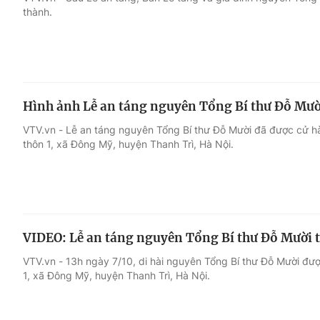
thành.
Giải trí
Đời sống
Điện ảnh
Du lịch
Hình ảnh Lễ an táng nguyên Tổng Bí thư Đỗ Mười
Âm nhạc
Làm đẹp
VTV.vn - Lễ an táng nguyên Tổng Bí thư Đỗ Mười đã được cử hà
thôn 1, xã Đông Mỹ, huyện Thanh Trì, Hà Nội.
Sao
Chất lượng cuộc sốn
VIDEO: Lễ an táng nguyên Tổng Bí thư Đỗ Mười t
VTV.vn - 13h ngày 7/10, di hài nguyên Tổng Bí thư Đỗ Mười đượ
1, xã Đông Mỹ, huyện Thanh Trì, Hà Nội.