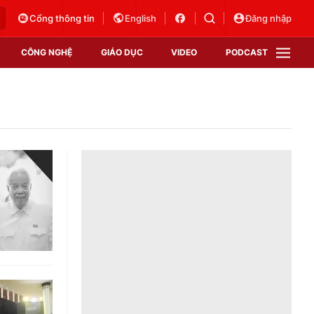
Cổng thông tin
English
Đăng nhập
CÔNG NGHỆ
GIÁO DỤC
VIDEO
PODCAST
VTV Money
VTV Thể thao
VTV Sức khoẻ
Bất động sản
Thị trường 24h
Tấm lòng Việt
Vươn mình bằng AI
VTV4
VTV8
VTV9
Lịch phát sóng
Giao lưu trực tuyến
Sự kiện