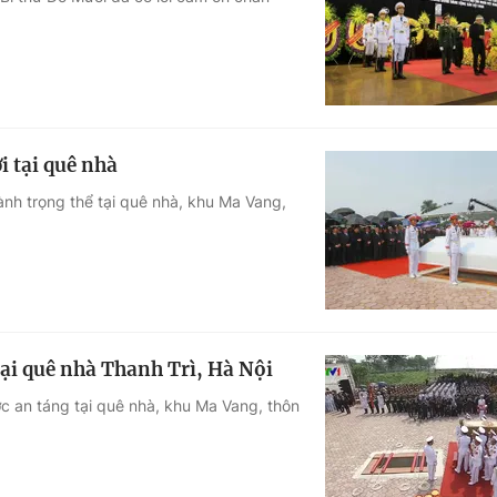
Góc ảnh
Giáo dục
Công nghệ
Tuyển sinh
Hitech Công ng
 tại quê nhà
Học trực tuyến
Sản phẩm
nh trọng thể tại quê nhà, khu Ma Vang,
g
Thị trường
Tư vấn
ại quê nhà Thanh Trì, Hà Nội
c an táng tại quê nhà, khu Ma Vang, thôn