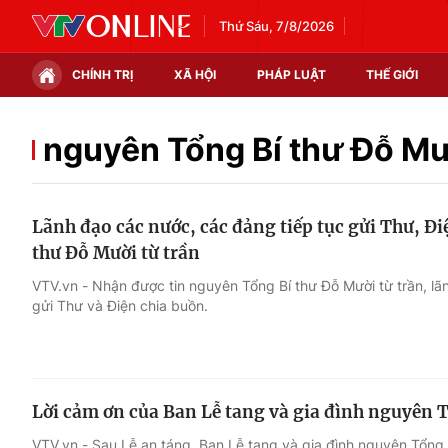
Thứ Sáu, 7/8/2026
CHÍNH TRỊ
XÃ HỘI
PHÁP LUẬT
THẾ GIỚI
Chính trị
Xã hội
nguyên Tổng Bí thư Đỗ M
Thế giới
Kinh tế
Lãnh đạo các nước, các đảng tiếp tục gửi Thư, Đ
Tin tức
Tài chính
thư Đỗ Mười từ trần
Thế giới đó đây
Thị trường
VTV.vn - Nhận được tin nguyên Tổng Bí thư Đỗ Mười từ trần, lã
gửi Thư và Điện chia buồn.
Câu chuyện quốc tế
Góc doanh nghiệp
Dữ liệu và đời sống
Lời cảm ơn của Ban Lễ tang và gia đình nguyên 
VTV.vn - Sau Lễ an táng, Ban Lễ tang và gia đình nguyên Tổng 