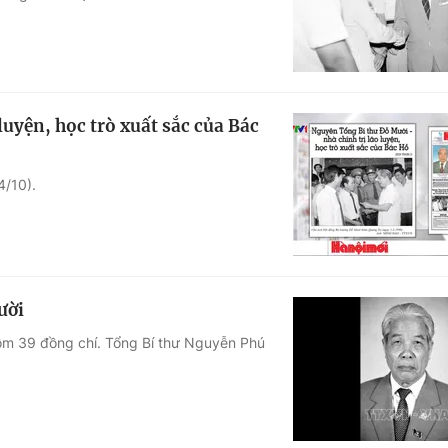
uyện, học trò xuất sắc của Bác
4/10).
ười
ồm 39 đồng chí. Tổng Bí thư Nguyễn Phú