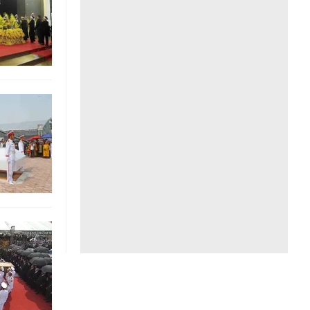
Liên hệ toà soạn
hệ tương lai