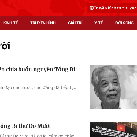
Truyền hình trực tuyến
KINH TẾ
TRUYỀN HÌNH
GIẢI TRÍ
Y TẾ
ĐỜI SỐNG
Pháp luật
Y tế
ười
Truyền hình
Multimedia
iện chia buồn nguyên Tổng Bí
Phim VTV
Video
Hậu trường
Shorts video
nh đạo các nước, các đảng đã tiếp tục
Nhân vật
Podcast
Khán giả
EMagazine
Giải sao mai
Photo
Tổng Bí thư Đỗ Mười
Infographic
Bí thư Đỗ Mười đã có lời cảm ơn chân