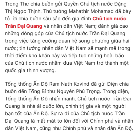
Phim VTV
Trong Thư chia buồn gửi Quyền Chủ tịch nước Đặng
Giải trí
Thị Ngọc Thịnh, Thủ tướng Mahathir Mohamad đã bày
Hậu trường
tỏ lời chia buồn sâu sắc đến gia đình
Chủ tịch nước
Điện ảnh
Đời sống
Trần Đại Quang
và nhân dân Việt Nam; đánh giá cao
Nhân vật
Âm nhạc
những đóng góp của Chủ tịch nước Trần Đại Quang
Du lịch
Khán giả
trong việc tăng cường quan hệ song phương giữa hai
Giáo dục
Sao
nước; tin tưởng nhân dân Việt Nam sẽ mạnh mẽ trong
Làm đẹp
Giải sao mai
Tuyển sinh
thời điểm khó khăn này và tiếp tục những hoài bão
Công nghệ
Chất lượng cuộc sống
của Chủ tịch nước nhằm đưa Việt Nam trở thành một
Học trực tuyến
quốc gia thịnh vượng.
Hitech Công nghệ tương lai
Giao lưu trực tuyến
Tổng thống Ấn Độ Ram Nath Kovind đã gửi Điện chia
Sản phẩm
buồn đến Tổng Bí thư Nguyễn Phú Trọng. Trong điện,
Lịch phát sóng
Thị trường
Tổng thống Ấn Độ nhấn mạnh, Chủ tịch nước Trần Đại
Quang là nhà ái quốc lớn, chính trị gia và một người
Tư vấn
bạn tốt của Ấn Độ. Sự ra đi của Chủ tịch nước Trần
Chuyên mục khác
Đại Quang là mất mát to lớn đối với Chính phủ và nhân
dân Việt Nam, cũng như Chính phủ và nhân dân Ấn Độ.
Emagazine
Podcast