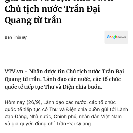
Chính trị
Chủ tịch nước Trần Đại
Truyền hình
Văn hóa - Giải trí
Quang từ trần
Xã hội
Y tế
Đời sống
Pháp luật
Ban Thời sự
Công nghệ
Giáo dục
Y tế
Thế giới
VTV.vn - Nhận được tin Chủ tịch nước Trần Đại
Quang từ trần, Lãnh đạo các nước, các tổ chức
Tin tức
quốc tế tiếp tục Thư và Điện chia buồn.
Kinh tế
Thế giới đó đây
Tài chính
Hôm nay (26/9), Lãnh đạo các nước, các tổ chức
Dữ liệu và đời sống
Câu chuyện quốc tế
quốc tế tiếp tục có Thư và Điện chia buồn gửi tới Lãnh
Thị trường
đạo Đảng, Nhà nước, Chính phủ, nhân dân Việt Nam
Truyền hình
và gia quyến đồng chí Trần Đại Quang.
Góc doanh nghiệp