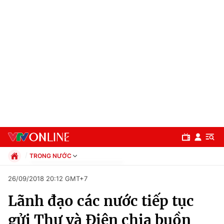
TRONG NƯỚC
Chính trị
26/09/2018 20:12 GMT+7
Xã hội
Lãnh đạo các nước tiếp tục
Pháp luật
Chuyên mục
Kinh tế
gửi Thư và Điện chia buồn
Thể thao