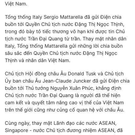
Việt Nam.
Tổng thống Italy Sergio Mattarella đã gửi Điện chia
buồn tới Quyền Chủ tịch nước Đặng Thị Ngọc Thịnh,
THỜI BÁO VTV
trong đó bày tỏ tiếc thương vô hạn khi được tin Chủ
tịch nước Trần Đại Quang từ trần. Thay mặt nhân dân
Italy, Tổng thống Mattarella gửi những lời chia buồn
Theo dõi báo trên
sâu sắc đến Quyền Chủ tịch nước Đặng Thị Ngọc
Thịnh và nhân dân Việt Nam.
Cơ quan chủ quản:
Đài Truyền hình Việt Nam
Cơ quan báo chí:
Thời báo VTV
Chủ tịch Hội đồng châu Âu Donald Tusk và Chủ tịch
Ủy ban châu Âu Jean-Claude Juncker đã gửi Điện chia
Giấy phép hoạt động báo in và báo điện tử số 483/GP-BTTTT
cấp ngày 29/12/2023
buồn tới Thủ tướng Nguyễn Xuân Phúc, khẳng định
Chủ tịch nước Trần Đại Quang là người đã thể hiện
Tổng Biên tập:
Vũ Thanh Thủy
cam kết và quyết tâm nâng cao vị thế của Việt Nam
Phó Tổng Biên tập:
Nguyễn Thị Mỹ Hạnh, Phạm Quốc Thắng,
trên thế giới cũng như củng cố quan hệ với châu Âu.
Nguyễn Trọng Ninh
Tổng đài VTV:
024.38 355 931 - 024.38 355 932
Cùng ngày, thay mặt Lãnh đạo các nước ASEAN,
Ðiện thoại Thời báo VTV:
024.66 897 897
Singapore - nước Chủ tịch đương nhiệm ASEAN, đã