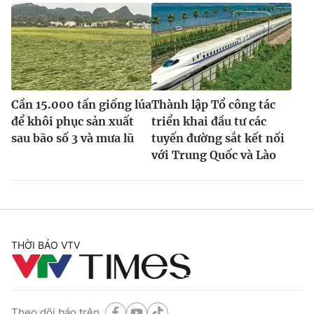
Cần 15.000 tấn giống lúa
Thành lập Tổ công tác
để khôi phục sản xuất
triển khai đầu tư các
sau bão số 3 và mưa lũ
tuyến đường sắt kết nối
với Trung Quốc và Lào
THỜI BÁO VTV
Theo dõi báo trên