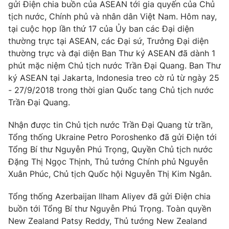
Email:
toasoan@vtv.vn
gửi Điện chia buồn của ASEAN tới gia quyến của Chủ
Liên hệ quảng cáo:
024-7300.7108
tịch nước, Chính phủ và nhân dân Việt Nam. Hôm nay,
tại cuộc họp lần thứ 17 của Ủy ban các Đại diện
thường trực tại ASEAN, các Đại sứ, Trưởng Đại diện
thường trực và đại diện Ban Thư ký ASEAN đã dành 1
phút mặc niệm Chủ tịch nước Trần Đại Quang. Ban Thư
ký ASEAN tại Jakarta, Indonesia treo cờ rủ từ ngày 25
- 27/9/2018 trong thời gian Quốc tang Chủ tịch nước
Trần Đại Quang.
Nhận được tin Chủ tịch nước Trần Đại Quang từ trần,
Tổng thống Ukraine Petro Poroshenko đã gửi Điện tới
Tổng Bí thư Nguyễn Phú Trọng, Quyền Chủ tịch nước
® Cấm sao chép dưới mọi hình thức nếu không có sự chấp
Đặng Thị Ngọc Thịnh, Thủ tướng Chính phủ Nguyễn
thuận bằng văn bản. Ghi rõ nguồn VTV.vn khi phát hành lại
Xuân Phúc, Chủ tịch Quốc hội Nguyễn Thị Kim Ngân.
thông tin từ website này.
Tổng thống Azerbaijan Ilham Aliyev đã gửi Điện chia
buồn tới Tổng Bí thư Nguyễn Phú Trọng. Toàn quyền
New Zealand Patsy Reddy, Thủ tướng New Zealand