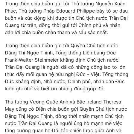
Trong điện chia buồn gửi tới Thủ tướng Nguyễn Xuân
Photo
Infographic
Phúc, Thủ tướng Pháp Edouard Philippe bày tỏ sự đau
buồn và xúc động khi được tin Chủ tịch nước Trần Đại
Quang từ trần, đồng thời gửi tới Chính phủ và nhân
Video
Shorts video
dân lời chia buồn chân thành và sâu sắc nhất.
VTV Money
VTV Thể thao
Trong điện chia buồn gửi tới Quyền Chủ tịch nước
Đặng Thị Ngọc Thịnh, Tổng thống Liên bang Đức
Frank-Walter Steinmeier khẳng định Chủ tịch nước
VTV Sức khoẻ
Bất động sản
Trần Đại Quang là người đã có những công lao to lớn
thúc đẩy mối quan hệ hữu nghị Đức - Việt. Tổng thống
Thị trường 24h
Tấm lòng Việt
Đức khẳng định, Nhà nước, Chính phủ, nhân dân Đức
luôn ghi nhớ và biết ơn những đóng góp đó.
VTV4
Vươn mình bằng AI
Thủ tướng Vương Quốc Anh và Bắc Ireland Theresa
May cũng có Điện chia buồn gửi Quyền Chủ tịch nước
VTV9
VTV8
Đặng Thị Ngọc Thịnh, đồng thời nhấn mạnh Chủ tịch
nước Trần Đại Quang là người ủng hộ mạnh mẽ việc
tăng cường quan hệ Đối tác chiến lược giữa Anh và
Liên hệ tòa soạn
English