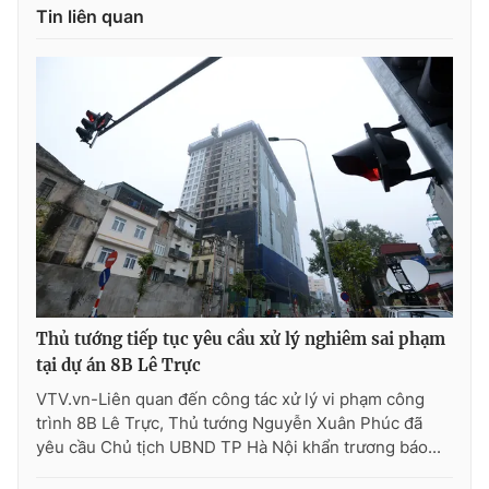
Tin liên quan
Photo
Infographic
Video
Shorts video
VTV Money
VTV Thể thao
VTV Sức khoẻ
Bất động sản
Thị trường 24h
Tấm lòng Việt
Thủ tướng tiếp tục yêu cầu xử lý nghiêm sai phạm
VTV4
Vươn mình bằng AI
tại dự án 8B Lê Trực
VTV.vn-Liên quan đến công tác xử lý vi phạm công
VTV9
VTV8
trình 8B Lê Trực, Thủ tướng Nguyễn Xuân Phúc đã
yêu cầu Chủ tịch UBND TP Hà Nội khẩn trương báo...
Liên hệ tòa soạn
English