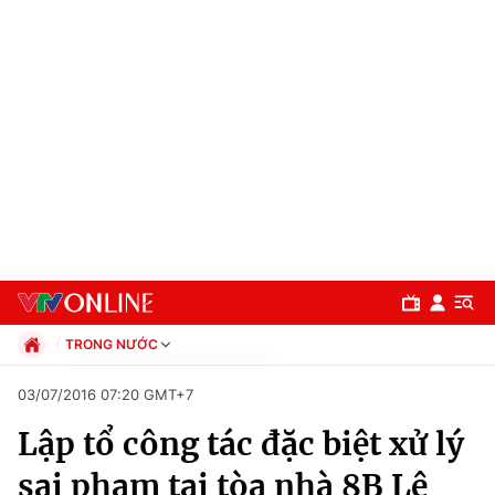
TRONG NƯỚC
Chính trị
03/07/2016 07:20 GMT+7
Xã hội
Lập tổ công tác đặc biệt xử lý
Pháp luật
Chuyên mục
Kinh tế
sai phạm tại tòa nhà 8B Lê
Thể thao