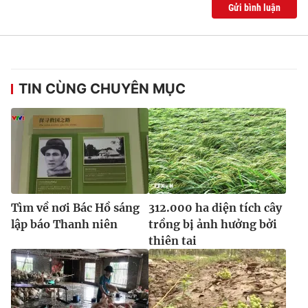
Ðiện thoại Thời báo VTV:
024.66 897 897
Gửi bình luận
Email:
toasoan@vtv.vn
Liên hệ quảng cáo:
024-7300.7108
TIN CÙNG CHUYÊN MỤC
Tìm về nơi Bác Hồ sáng
312.000 ha diện tích cây
lập báo Thanh niên
trồng bị ảnh hưởng bởi
thiên tai
® Cấm sao chép dưới mọi hình thức nếu không có sự chấp
thuận bằng văn bản. Ghi rõ nguồn VTV.vn khi phát hành lại
thông tin từ website này.