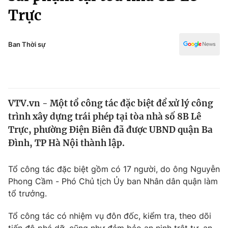
Chính trị
Trực
Truyền hình
Văn hóa - Giải trí
Xã hội
Y tế
Ban Thời sự
Đời sống
Pháp luật
Công nghệ
Giáo dục
Y tế
VTV.vn - Một tổ công tác đặc biệt để xử lý công
trình xây dựng trái phép tại tòa nhà số 8B Lê
Thế giới
Trực, phường Điện Biên đã được UBND quận Ba
Tin tức
Đình, TP Hà Nội thành lập.
Kinh tế
Thế giới đó đây
Tổ công tác đặc biệt gồm có 17 người, do ông Nguyễn
Tài chính
Dữ liệu và đời sống
Phong Cầm - Phó Chủ tịch Ủy ban Nhân dân quận làm
Câu chuyện quốc tế
Thị trường
tổ trưởng.
Truyền hình
Góc doanh nghiệp
Tổ công tác có nhiệm vụ đôn đốc, kiểm tra, theo dõi