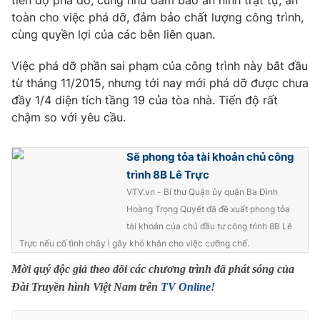
tiến độ phá dỡ, cũng như đảm bảo an ninh trật tự, an
Phim VTV
Giải trí
toàn cho việc phá dỡ, đảm bảo chất lượng công trình,
Hậu trường
cùng quyền lợi của các bên liên quan.
Điện ảnh
Đời sống
Nhân vật
Việc phá dỡ phần sai phạm của công trình này bắt đầu
Âm nhạc
từ tháng 11/2015, nhưng tới nay mới phá dỡ được chưa
Du lịch
Khán giả
Giáo dục
đầy 1/4 diện tích tầng 19 của tòa nhà. Tiến độ rất
Sao
Làm đẹp
chậm so với yêu cầu.
Giải sao mai
Tuyển sinh
Công nghệ
Chất lượng cuộc sống
Học trực tuyến
Sẽ phong tỏa tài khoản chủ công
Hitech Công nghệ tương lai
trình 8B Lê Trực
Giao lưu trực tuyến
VTV.vn - Bí thư Quận ủy quận Ba Đình
Sản phẩm
Hoàng Trọng Quyết đã đề xuất phong tỏa
Lịch phát sóng
Thị trường
tài khoản của chủ đầu tư công trình 8B Lê
Trực nếu cố tình chây ì gây khó khăn cho việc cưỡng chế.
Tư vấn
Mời quý độc giả theo dõi các chương trình đã phát sóng của
Chuyên mục khác
Đài Truyền hình Việt Nam trên
TV Online
!
Emagazine
Podcast