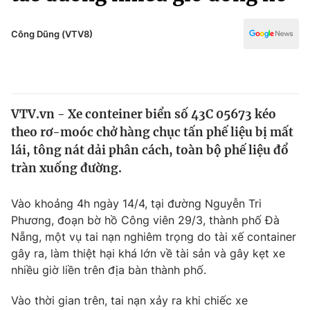
Chính trị
Truyền hình
Văn hóa - Giải trí
Công Dũng (VTV8)
Xã hội
Y tế
Đời sống
Pháp luật
Công nghệ
Giáo dục
VTV.vn - Xe conteiner biển số 43C 05673 kéo
Y tế
theo rơ-moóc chở hàng chục tấn phế liệu bị mất
lái, tông nát dải phân cách, toàn bộ phế liệu đổ
Thế giới
tràn xuống đường.
Tin tức
Vào khoảng 4h ngày 14/4, tại đường Nguyễn Tri
Kinh tế
Phương, đoạn bờ hồ Công viên 29/3, thành phố Đà
Thế giới đó đây
Tài chính
Nẵng, một vụ tai nạn nghiêm trọng do tài xế container
Dữ liệu và đời sống
Câu chuyện quốc tế
gây ra, làm thiệt hại khá lớn về tài sản và gây kẹt xe
Thị trường
nhiều giờ liền trên địa bàn thành phố.
Truyền hình
Góc doanh nghiệp
Vào thời gian trên, tai nạn xảy ra khi chiếc xe