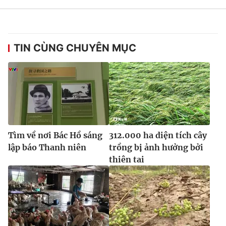
Ðiện thoại Thời báo VTV:
024.66 897 897
Email:
toasoan@vtv.vn
Liên hệ quảng cáo:
024-7300.7108
TIN CÙNG CHUYÊN MỤC
Tìm về nơi Bác Hồ sáng
312.000 ha diện tích cây
lập báo Thanh niên
trồng bị ảnh hưởng bởi
thiên tai
® Cấm sao chép dưới mọi hình thức nếu không có sự chấp
thuận bằng văn bản. Ghi rõ nguồn VTV.vn khi phát hành lại
thông tin từ website này.