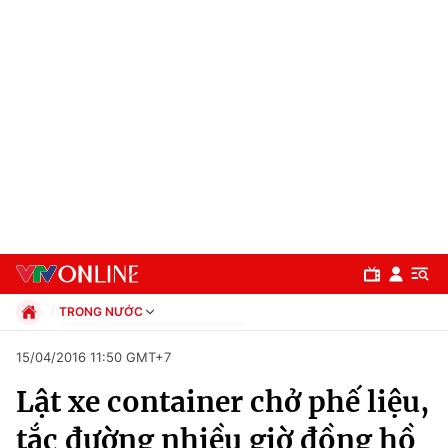
TRONG NƯỚC
Chính trị
15/04/2016 11:50 GMT+7
Xã hội
Lật xe container chở phế liệu,
Pháp luật
Chuyên mục
Kinh tế
tắc đường nhiều giờ đồng hồ
Thể thao