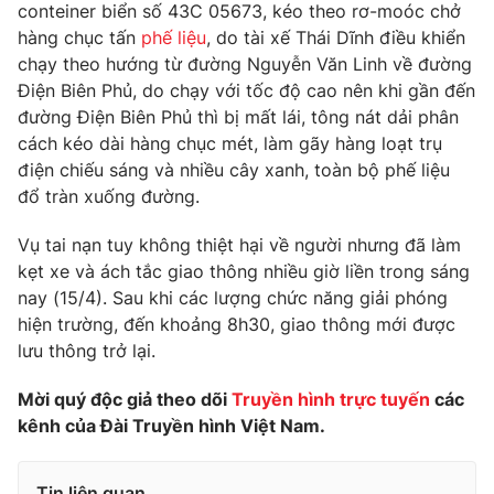
Phim VTV
conteiner biển số 43C 05673, kéo theo rơ-moóc chở
Giải trí
hàng chục tấn
phế liệu
, do tài xế Thái Dĩnh điều khiển
Hậu trường
chạy theo hướng từ đường Nguyễn Văn Linh về đường
Điện ảnh
Đời sống
Điện Biên Phủ, do chạy với tốc độ cao nên khi gần đến
Nhân vật
Âm nhạc
đường Điện Biên Phủ thì bị mất lái, tông nát dải phân
Du lịch
Khán giả
cách kéo dài hàng chục mét, làm gãy hàng loạt trụ
Giáo dục
Sao
điện chiếu sáng và nhiều cây xanh, toàn bộ phế liệu
Làm đẹp
Giải sao mai
đổ tràn xuống đường.
Tuyển sinh
Công nghệ
Chất lượng cuộc sống
Học trực tuyến
Vụ tai nạn tuy không thiệt hại về người nhưng đã làm
Hitech Công nghệ tương lai
kẹt xe và ách tắc giao thông nhiều giờ liền trong sáng
Giao lưu trực tuyến
nay (15/4). Sau khi các lượng chức năng giải phóng
Sản phẩm
hiện trường, đến khoảng 8h30, giao thông mới được
Lịch phát sóng
Thị trường
lưu thông trở lại.
Tư vấn
Mời quý độc giả theo dõi
Truyền hình trực tuyến
các
Chuyên mục khác
kênh của Đài Truyền hình Việt Nam.
Emagazine
Podcast
Tin liên quan