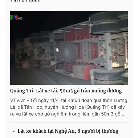
Photo
Infographic
Video
Shorts video
VTV Money
VTV Thể thao
VTV Sức khoẻ
Bất động sản
Thị trường 24h
Tấm lòng Việt
Quảng Trị: Lật xe tải, 50m3 gỗ tràn xuống đường
VTV4
Vươn mình bằng AI
VTV.vn - Tối ngày 11/4, tại Km60 đoạn qua thôn Lương
Lễ, xã Tân Hợp, huyện Hướng Hoá (Quảng Trị) đã xảy
ra vụ lật xe chở gỗ nghiêm trọng, làm gần 50m3 gỗ...
VTV9
VTV8
Lật xe khách tại Nghệ An, 8 người bị thương
Liên hệ tòa soạn
English