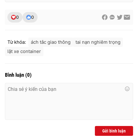
0
0
THỜI BÁO VTV
Từ khóa:
ách tắc giao thông
tai nạn nghiêm trọng
lật xe container
Theo dõi báo trên
Bình luận
(
0
)
Cơ quan chủ quản:
Đài Truyền hình Việt Nam
Cơ quan báo chí:
Thời báo VTV
Giấy phép hoạt động báo in và báo điện tử số 483/GP-BTTTT
cấp ngày 29/12/2023
Tổng Biên tập:
Vũ Thanh Thủy
Phó Tổng Biên tập:
Nguyễn Thị Mỹ Hạnh, Phạm Quốc Thắng,
Nguyễn Trọng Ninh
Gửi bình luận
Tổng đài VTV:
024.38 355 931 - 024.38 355 932