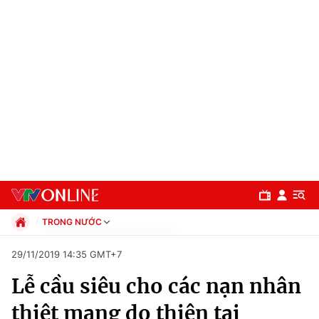
TRONG NƯỚC
Chính trị
29/11/2019 14:35 GMT+7
Xã hội
Lễ cầu siêu cho các nạn nhân
Pháp luật
Chuyên mục
Kinh tế
thiệt mạng do thiên tai
Thể thao