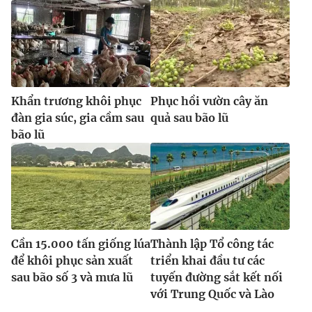
Khẩn trương khôi phục
Phục hồi vườn cây ăn
đàn gia súc, gia cầm sau
quả sau bão lũ
bão lũ
Cần 15.000 tấn giống lúa
Thành lập Tổ công tác
để khôi phục sản xuất
triển khai đầu tư các
sau bão số 3 và mưa lũ
tuyến đường sắt kết nối
với Trung Quốc và Lào