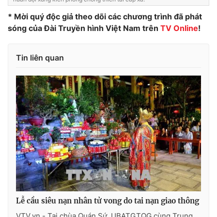
Photo
Infographic
* Mời quý độc giả theo dõi các chương trình đã phát
sóng của Đài Truyền hình Việt Nam trên
TV Online
!
Video
Shorts video
Tin liên quan
VTV Money
VTV Thể thao
VTV Sức khoẻ
Bất động sản
Thị trường 24h
Tấm lòng Việt
VTV4
Vươn mình bằng AI
VTV9
VTV8
Lễ cầu siêu nạn nhân tử vong do tai nạn giao thông
Liên hệ tòa soạn
English
VTV.vn - Tại chùa Quán Sứ, UBATGTQG cùng Trung