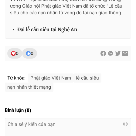
ương Giáo hội Phật giáo Việt Nam đã tổ chức "Lễ cầu
siêu cho các nạn nhân tử vong do tai nạn giao thông...
THỜI BÁO VTV
Đại lễ cầu siêu tại Nghệ An
0
0
Theo dõi báo trên
Cơ quan chủ quản:
Đài Truyền hình Việt Nam
Từ khóa:
Phật giáo Việt Nam
lễ cầu siêu
Cơ quan báo chí:
Thời báo VTV
nạn nhân thiệt mạng
Giấy phép hoạt động báo in và báo điện tử số 483/GP-BTTTT
cấp ngày 29/12/2023
Tổng Biên tập:
Vũ Thanh Thủy
Bình luận
(
0
)
Phó Tổng Biên tập:
Nguyễn Thị Mỹ Hạnh, Phạm Quốc Thắng,
Nguyễn Trọng Ninh
Tổng đài VTV:
024.38 355 931 - 024.38 355 932