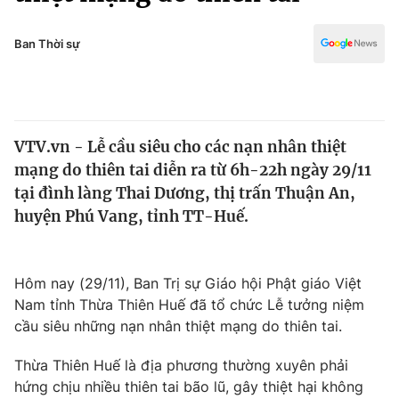
Chính trị
Truyền hình
Văn hóa - Giải trí
Ban Thời sự
Xã hội
Y tế
Đời sống
Pháp luật
Công nghệ
Giáo dục
VTV.vn - Lễ cầu siêu cho các nạn nhân thiệt
Y tế
mạng do thiên tai diễn ra từ 6h-22h ngày 29/11
tại đình làng Thai Dương, thị trấn Thuận An,
Thế giới
huyện Phú Vang, tỉnh TT-Huế.
Tin tức
Kinh tế
Hôm nay (29/11), Ban Trị sự Giáo hội Phật giáo Việt
Thế giới đó đây
Tài chính
Nam tỉnh Thừa Thiên Huế đã tổ chức Lễ tưởng niệm
Dữ liệu và đời sống
Câu chuyện quốc tế
cầu siêu những nạn nhân thiệt mạng do thiên tai.
Thị trường
Thừa Thiên Huế là địa phương thường xuyên phải
Truyền hình
Góc doanh nghiệp
hứng chịu nhiều thiên tai bão lũ, gây thiệt hại không