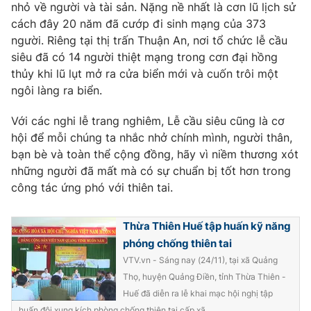
Phim VTV
nhỏ về người và tài sản. Nặng nề nhất là cơn lũ lịch sử
Giải trí
cách đây 20 năm đã cướp đi sinh mạng của 373
Hậu trường
người. Riêng tại thị trấn Thuận An, nơi tổ chức lễ cầu
Điện ảnh
Đời sống
siêu đã có 14 người thiệt mạng trong cơn đại hồng
Nhân vật
Âm nhạc
thủy khi lũ lụt mở ra cửa biển mới và cuốn trôi một
Du lịch
Khán giả
ngôi làng ra biển.
Giáo dục
Sao
Làm đẹp
Giải sao mai
Với các nghi lễ trang nghiêm, Lễ cầu siêu cũng là cơ
Tuyển sinh
Công nghệ
hội để mỗi chúng ta nhắc nhở chính mình, người thân,
Chất lượng cuộc sống
Học trực tuyến
bạn bè và toàn thể cộng đồng, hãy vì niềm thương xót
Hitech Công nghệ tương lai
những người đã mất mà có sự chuẩn bị tốt hơn trong
Giao lưu trực tuyến
công tác ứng phó với thiên tai.
Sản phẩm
Lịch phát sóng
Thị trường
Thừa Thiên Huế tập huấn kỹ năng
phóng chống thiên tai
Tư vấn
VTV.vn - Sáng nay (24/11), tại xã Quảng
Chuyên mục khác
Thọ, huyện Quảng Điền, tỉnh Thừa Thiên -
Emagazine
Podcast
Huế đã diễn ra lễ khai mạc hội nghị tập
huấn đội xung kích phòng chống thiên tai cấp xã.