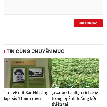
Ðiện thoại Thời báo VTV:
024.66 897 897
Email:
toasoan@vtv.vn
Liên hệ quảng cáo:
024-7300.7108
Gửi bình luận
TIN CÙNG CHUYÊN MỤC
® Cấm sao chép dưới mọi hình thức nếu không có sự chấp
thuận bằng văn bản. Ghi rõ nguồn VTV.vn khi phát hành lại
Tìm về nơi Bác Hồ sáng
312.000 ha diện tích cây
thông tin từ website này.
lập báo Thanh niên
trồng bị ảnh hưởng bởi
thiên tai