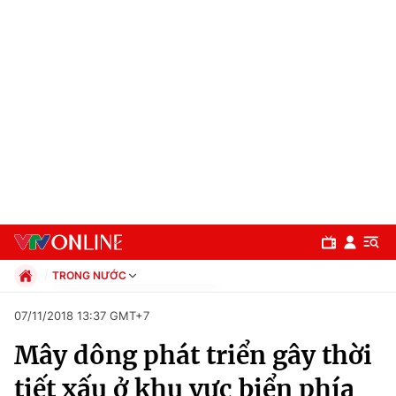
TRONG NƯỚC
Chính trị
07/11/2018 13:37 GMT+7
Xã hội
Mây dông phát triển gây thời
Pháp luật
Chuyên mục
Kinh tế
tiết xấu ở khu vực biển phía
Thể thao