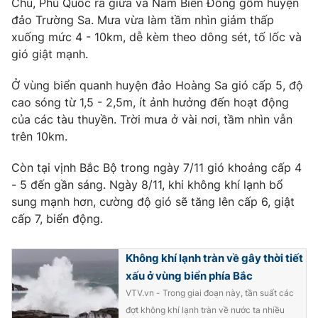
Chu, Phú Quốc ra giữa và Nam Biển Đông gồm huyện
Phim VTV
Giải trí
đảo Trường Sa. Mưa vừa làm tầm nhìn giảm thấp
Hậu trường
xuống mức 4 - 10km, dễ kèm theo dông sét, tố lốc và
Điện ảnh
gió giật mạnh.
Đời sống
Nhân vật
Âm nhạc
Ở vùng biển quanh huyện đảo Hoàng Sa gió cấp 5, độ
Du lịch
Khán giả
Giáo dục
Sao
cao sóng từ 1,5 - 2,5m, ít ảnh hưởng đến hoạt động
Làm đẹp
Giải sao mai
của các tàu thuyền. Trời mưa ở vài nơi, tầm nhìn vẫn
Tuyển sinh
trên 10km.
Công nghệ
Chất lượng cuộc sống
Học trực tuyến
Còn tại vịnh Bắc Bộ trong ngày 7/11 gió khoảng cấp 4
Hitech Công nghệ tương lai
Giao lưu trực tuyến
- 5 đến gần sáng. Ngày 8/11, khi không khí lạnh bổ
Sản phẩm
sung mạnh hơn, cường độ gió sẽ tăng lên cấp 6, giật
cấp 7, biển động.
Lịch phát sóng
Thị trường
Tư vấn
Không khí lạnh tràn về gây thời tiết
Chuyên mục khác
xấu ở vùng biển phía Bắc
VTV.vn - Trong giai đoạn này, tần suất các
Emagazine
Podcast
đợt không khí lạnh tràn về nước ta nhiều