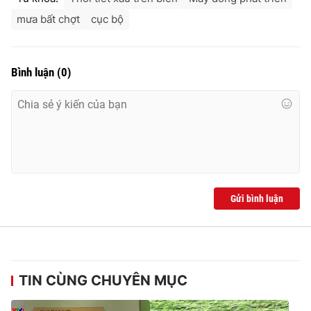
Ðiện thoại Thời báo VTV:
024.66 897 897
mưa bất chợt
cục bộ
Email:
toasoan@vtv.vn
Liên hệ quảng cáo:
024-7300.7108
Bình luận
(
0
)
Gửi bình luận
® Cấm sao chép dưới mọi hình thức nếu không có sự chấp
thuận bằng văn bản. Ghi rõ nguồn VTV.vn khi phát hành lại
thông tin từ website này.
TIN CÙNG CHUYÊN MỤC