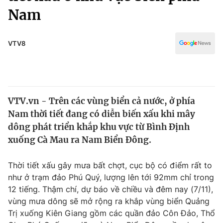
Chính trị
Nam
Truyền hình
Văn hóa - Giải trí
Xã hội
Y tế
VTV8
Đời sống
Pháp luật
Công nghệ
Giáo dục
Y tế
VTV.vn - Trên các vùng biển cả nước, ở phía
Nam thời tiết đang có diễn biến xấu khi mây
Thế giới
dông phát triển khắp khu vực từ Bình Định
Tin tức
xuống Cà Mau ra Nam Biển Đông.
Kinh tế
Thế giới đó đây
Thời tiết xấu gây mưa bất chợt, cục bộ có điểm rất to
Tài chính
Dữ liệu và đời sống
như ở trạm đảo Phú Quý, lượng lên tới 92mm chỉ trong
Câu chuyện quốc tế
Thị trường
12 tiếng. Thậm chí, dự báo về chiều và đêm nay (7/11),
vùng mưa dông sẽ mở rộng ra khắp vùng biển Quảng
Truyền hình
Góc doanh nghiệp
Trị xuống Kiên Giang gồm các quần đảo Côn Đảo, Thổ