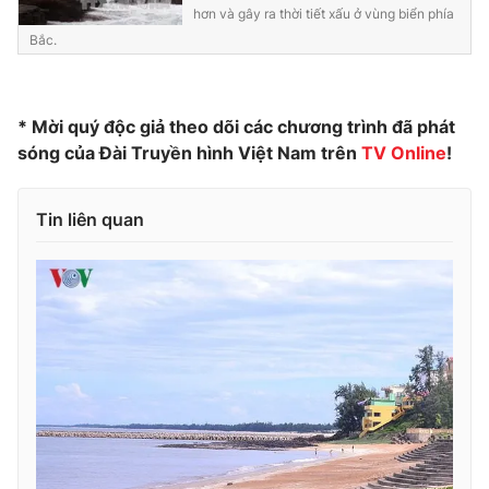
hơn và gây ra thời tiết xấu ở vùng biển phía
Photo
Infographic
Bắc.
Video
Shorts video
* Mời quý độc giả theo dõi các chương trình đã phát
sóng của Đài Truyền hình Việt Nam trên
TV Online
!
VTV Money
VTV Thể thao
Tin liên quan
VTV Sức khoẻ
Bất động sản
Thị trường 24h
Tấm lòng Việt
VTV4
Vươn mình bằng AI
VTV9
VTV8
Liên hệ tòa soạn
English