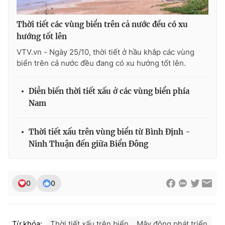
Thời tiết các vùng biển trên cả nước đều có xu
hướng tốt lên
THỜI BÁO VTV
VTV.vn - Ngày 25/10, thời tiết ở hầu khắp các vùng
biển trên cả nước đều đang có xu hướng tốt lên.
Diễn biến thời tiết xấu ở các vùng biển phía
Theo dõi báo trên
Nam
Cơ quan chủ quản:
Đài Truyền hình Việt Nam
Thời tiết xấu trên vùng biển từ Bình Định -
Cơ quan báo chí:
Thời báo VTV
Ninh Thuận đến giữa Biển Đông
Giấy phép hoạt động báo in và báo điện tử số 483/GP-BTTTT
cấp ngày 29/12/2023
Tổng Biên tập:
Vũ Thanh Thủy
0
0
Phó Tổng Biên tập:
Nguyễn Thị Mỹ Hạnh, Phạm Quốc Thắng,
Nguyễn Trọng Ninh
Tổng đài VTV:
024.38 355 931 - 024.38 355 932
Từ khóa:
Thời tiết xấu trên biển
Mây đông phát triển