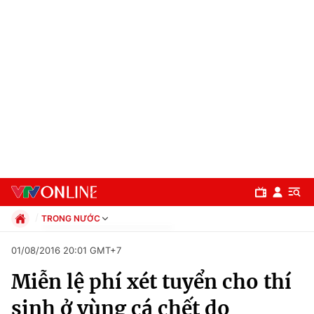
TRONG NƯỚC
Chính trị
01/08/2016 20:01 GMT+7
Xã hội
Miễn lệ phí xét tuyển cho thí
Pháp luật
Chuyên mục
Kinh tế
sinh ở vùng cá chết do
Thể thao