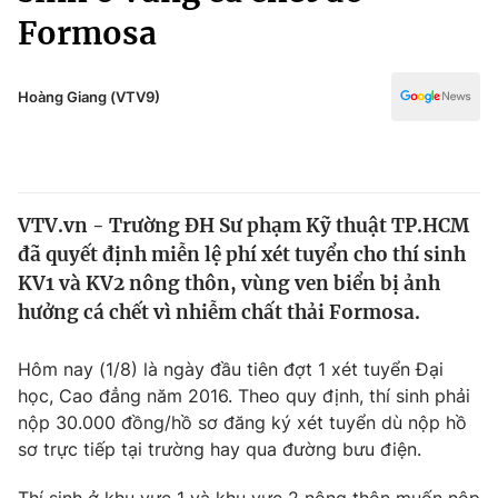
Chính trị
Formosa
Truyền hình
Văn hóa - Giải trí
Xã hội
Y tế
Hoàng Giang (VTV9)
Đời sống
Pháp luật
Công nghệ
Giáo dục
Y tế
VTV.vn - Trường ĐH Sư phạm Kỹ thuật TP.HCM
đã quyết định miễn lệ phí xét tuyển cho thí sinh
Thế giới
KV1 và KV2 nông thôn, vùng ven biển bị ảnh
Tin tức
hưởng cá chết vì nhiễm chất thải Formosa.
Kinh tế
Thế giới đó đây
Hôm nay (1/8) là ngày đầu tiên đợt 1 xét tuyển Đại
Tài chính
Dữ liệu và đời sống
học, Cao đẳng năm 2016. Theo quy định, thí sinh phải
Câu chuyện quốc tế
Thị trường
nộp 30.000 đồng/hồ sơ đăng ký xét tuyển dù nộp hồ
sơ trực tiếp tại trường hay qua đường bưu điện.
Truyền hình
Góc doanh nghiệp