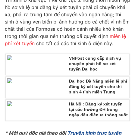
Thí sinh ở khu vực 1 và khu vực 2 nông thôn muốn nộp
Phim VTV
Giải trí
hồ sơ và lệ phí đăng ký xét tuyển phải di chuyển khá
Hậu trường
xa, phải ra trung tâm để chuyển vào ngân hàng; thí
Điện ảnh
sinh ở vùng ven biển bị ảnh hưởng do cá chết vì nhiễm
Đời sống
Nhân vật
chất thải của Formosa có hoàn cảnh nhiều khó khăn
Âm nhạc
trong thời gian qua nên trường đã quyết định
miễn lệ
Du lịch
Khán giả
Giáo dục
Sao
phí xét tuyển
cho tất cả các thí sinh ở diện này.
Làm đẹp
Giải sao mai
Tuyển sinh
Công nghệ
VNPost cung cấp dịch vụ
Chất lượng cuộc sống
chuyển phát hồ sơ xét
Học trực tuyến
tuyển Đại học
Hitech Công nghệ tương lai
Giao lưu trực tuyến
Đại học Đà Nẵng miễn lệ phí
Sản phẩm
đăng ký xét tuyển cho thí
sinh 4 tỉnh miền Trung
Lịch phát sóng
Thị trường
Hà Nội: Đăng ký xét tuyển
Tư vấn
tại các trường ĐH trong
ngày đầu diễn ra thông suốt
Chuyên mục khác
Emagazine
Podcast
* Mời quý độc giả theo dõi
Truyền hình trực tuyến