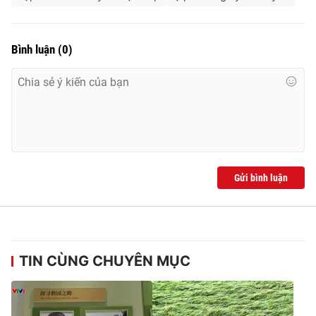
Bình luận
(
0
)
Gửi bình luận
TIN CÙNG CHUYÊN MỤC