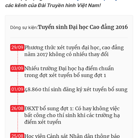
các kênh của Đài Truyền hình Việt Nam!
Photo
Infographic
Tuyển sinh Đại học Cao đẳng 2016
Video
Dòng sự kiện:
Shorts video
VTV Money
VTV Thể thao
Phương thức xét tuyển đại học, cao đẳng
29/09
năm 2017 không có nhiều thay đổi
VTV Sức khoẻ
Bất động sản
Nhiều trường Đại học hạ điểm chuẩn
03/09
trong đợt xét tuyển bổ sung đợt 1
Thị trường 24h
Tấm lòng Việt
48.860 thí sinh đăng ký xét tuyển bổ sung
01/09
VTV4
Vươn mình bằng AI
ĐKXT bổ sung đợt 1: Có hay không việc
26/08
bất công cho thí sinh khi các trường hạ
VTV9
VTV8
điểm xét tuyển
Liên hệ tòa soạn
English
Học viện Cảnh sát Nhân dân thông báo
25/08