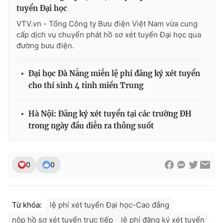
Ðiện thoại Thời báo VTV:
024.66 897 897
tuyển Đại học
Email:
toasoan@vtv.vn
VTV.vn - Tổng Công ty Bưu điện Việt Nam vừa cung
Liên hệ quảng cáo:
024-7300.7108
cấp dịch vụ chuyển phát hồ sơ xét tuyển Đại học qua
đường bưu điện.
Đại học Đà Nẵng miễn lệ phí đăng ký xét tuyển
cho thí sinh 4 tỉnh miền Trung
Hà Nội: Đăng ký xét tuyển tại các trường ĐH
trong ngày đầu diễn ra thông suốt
0
0
® Cấm sao chép dưới mọi hình thức nếu không có sự chấp
thuận bằng văn bản. Ghi rõ nguồn VTV.vn khi phát hành lại
thông tin từ website này.
Từ khóa:
lệ phí xét tuyển Đại học-Cao đẳng
nộp hồ sơ xét tuyển trực tiếp
lệ phí đăng ký xét tuyển