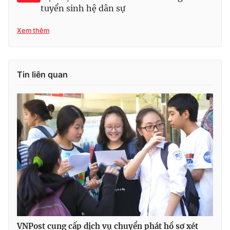
tuyển sinh hệ dân sự
Xem thêm
THỜI BÁO VTV
Tin liên quan
Theo dõi báo trên
Cơ quan chủ quản:
Đài Truyền hình Việt Nam
Cơ quan báo chí:
Thời báo VTV
Giấy phép hoạt động báo in và báo điện tử số 483/GP-BTTTT
cấp ngày 29/12/2023
Tổng Biên tập:
Vũ Thanh Thủy
Phó Tổng Biên tập:
Nguyễn Thị Mỹ Hạnh, Phạm Quốc Thắng,
Nguyễn Trọng Ninh
Tổng đài VTV:
024.38 355 931 - 024.38 355 932
VNPost cung cấp dịch vụ chuyển phát hồ sơ xét