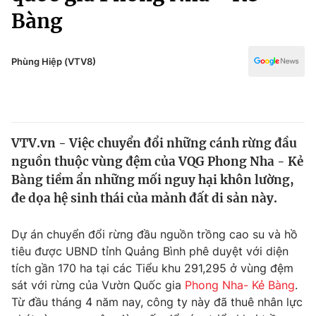
Chính trị
Bàng
Truyền hình
Văn hóa - Giải trí
Xã hội
Y tế
Phùng Hiệp (VTV8)
Đời sống
Pháp luật
Công nghệ
Giáo dục
Y tế
VTV.vn - Việc chuyển đổi những cánh rừng đầu
nguồn thuộc vùng đệm của VQG Phong Nha - Kẻ
Thế giới
Bàng tiềm ẩn những mối nguy hại khôn lường,
Tin tức
đe dọa hệ sinh thái của mảnh đất di sản này.
Kinh tế
Thế giới đó đây
Dự án chuyển đổi rừng đầu nguồn trồng cao su và hồ
Tài chính
Dữ liệu và đời sống
tiêu được UBND tỉnh Quảng Bình phê duyệt với diện
Câu chuyện quốc tế
Thị trường
tích gần 170 ha tại các Tiểu khu 291,295 ở vùng đệm
sát với rừng của Vườn Quốc gia
Phong Nha- Kẻ Bàng
.
Truyền hình
Góc doanh nghiệp
Từ đầu tháng 4 năm nay, công ty này đã thuê nhân lực