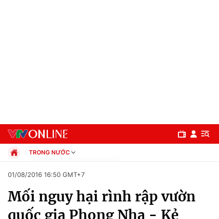
TRONG NƯỚC
Chính trị
01/08/2016 16:50 GMT+7
Xã hội
Mối nguy hại rình rập vườn
Pháp luật
Chuyên mục
Kinh tế
quốc gia Phong Nha - Kẻ
Thể thao