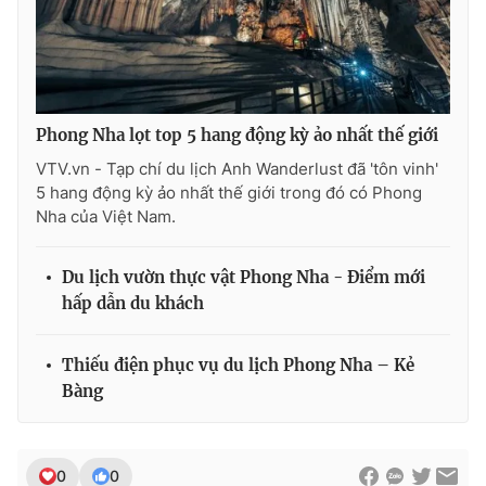
THỜI BÁO VTV
Phong Nha lọt top 5 hang động kỳ ảo nhất thế giới
VTV.vn - Tạp chí du lịch Anh Wanderlust đã 'tôn vinh'
5 hang động kỳ ảo nhất thế giới trong đó có Phong
Theo dõi báo trên
Nha của Việt Nam.
Cơ quan chủ quản:
Đài Truyền hình Việt Nam
Du lịch vườn thực vật Phong Nha - Điểm mới
hấp dẫn du khách
Cơ quan báo chí:
Thời báo VTV
Giấy phép hoạt động báo in và báo điện tử số 483/GP-BTTTT
cấp ngày 29/12/2023
Thiếu điện phục vụ du lịch Phong Nha – Kẻ
Tổng Biên tập:
Vũ Thanh Thủy
Bàng
Phó Tổng Biên tập:
Nguyễn Thị Mỹ Hạnh, Phạm Quốc Thắng,
Nguyễn Trọng Ninh
Tổng đài VTV:
024.38 355 931 - 024.38 355 932
0
0