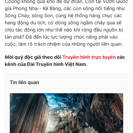
Coong không quá khó để dự đoán. Còn tại Vườn Quốc
gia Phong Nha - Kẻ Bàng, các con sông nổi tiếng như
Photo
Infographic
Sông Chày, sông Son, cùng hệ thống hàng chục các
hang động du lịch, có dòng sông ngầm chảy qua sẽ
Video
Shorts video
chịu tác động lớn như thế nào khi rừng đầu nguồn bị
tàn phá? Đã đến lúc lực lượng chức năng phải vào
VTV Money
cuộc, làm rõ trách nhiệm của những người liên quan.
VTV Thể thao
Mời quý độc giả theo dõi
Truyền hình trực tuyến
các
VTV Sức khoẻ
Bất động sản
kênh của Đài Truyền hình Việt Nam.
Thị trường 24h
Tấm lòng Việt
Tin liên quan
VTV4
Vươn mình bằng AI
VTV9
VTV8
Liên hệ tòa soạn
English