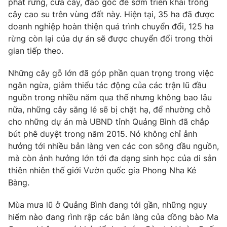
phát rừng, cưa cây, đào gốc để sớm triển khai trồng
Phim VTV
Giải trí
cây cao su trên vùng đất này. Hiện tại, 35 ha đã được
Hậu trường
doanh nghiệp hoàn thiện quá trình chuyển đổi, 125 ha
Điện ảnh
rừng còn lại của dự án sẽ được chuyển đổi trong thời
Đời sống
Nhân vật
gian tiếp theo.
Âm nhạc
Du lịch
Khán giả
Giáo dục
Sao
Những cây gỗ lớn đã góp phần quan trọng trong việc
Làm đẹp
Giải sao mai
ngăn ngừa, giảm thiểu tác động của các trận lũ đầu
Tuyển sinh
nguồn trong nhiều năm qua thế nhưng không bao lâu
Công nghệ
Chất lượng cuộc sống
nữa, những cây săng lẻ sẽ bị chặt hạ, để nhường chỗ
Học trực tuyến
Hitech Công nghệ tương lai
cho những dự án mà UBND tỉnh Quảng Bình đã chắp
Giao lưu trực tuyến
bút phê duyệt trong năm 2015. Nó không chỉ ảnh
Sản phẩm
hưởng tới nhiều bản làng ven các con sông đầu nguồn,
Lịch phát sóng
mà còn ảnh hưởng lớn tới đa dạng sinh học của di sản
Thị trường
thiên nhiên thế giới Vườn quốc gia Phong Nha Kẻ
Tư vấn
Bàng.
Chuyên mục khác
Mùa mưa lũ ở Quảng Bình đang tới gần, những nguy
Emagazine
Podcast
hiểm nào đang rình rập các bản làng của đồng bào Ma