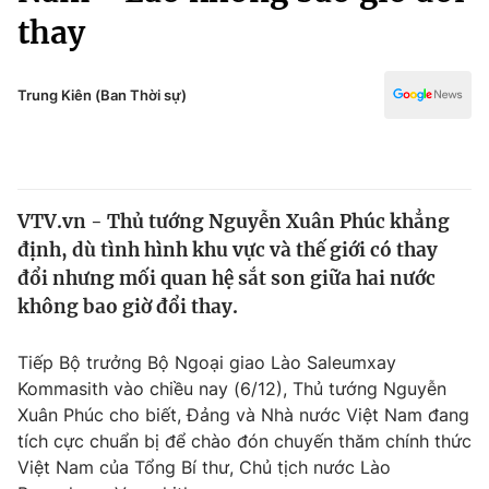
Chính trị
thay
Truyền hình
Văn hóa - Giải trí
Xã hội
Y tế
Trung Kiên (Ban Thời sự)
Đời sống
Pháp luật
Công nghệ
Giáo dục
Y tế
VTV.vn - Thủ tướng Nguyễn Xuân Phúc khẳng
định, dù tình hình khu vực và thế giới có thay
Thế giới
đổi nhưng mối quan hệ sắt son giữa hai nước
Tin tức
không bao giờ đổi thay.
Kinh tế
Thế giới đó đây
Tiếp Bộ trưởng Bộ Ngoại giao Lào Saleumxay
Tài chính
Dữ liệu và đời sống
Kommasith vào chiều nay (6/12), Thủ tướng Nguyễn
Câu chuyện quốc tế
Thị trường
Xuân Phúc cho biết, Đảng và Nhà nước Việt Nam đang
tích cực chuẩn bị để chào đón chuyến thăm chính thức
Truyền hình
Góc doanh nghiệp
Việt Nam của Tổng Bí thư, Chủ tịch nước Lào