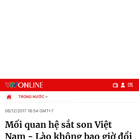
TRONG NƯỚC
Chính trị
06/12/2017 18:54 GMT+7
Xã hội
Mối quan hệ sắt son Việt
Pháp luật
Chuyên mục
Kinh tế
Nam - Lào không bao giờ đổi
Thể thao