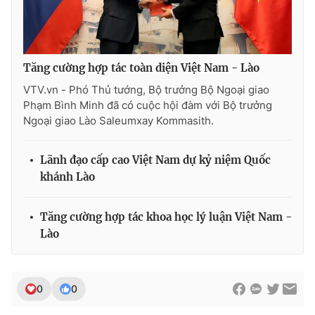
Ðiện thoại Thời báo VTV:
024.66 897 897
Email:
toasoan@vtv.vn
Liên hệ quảng cáo:
024-7300.7108
Tăng cường hợp tác toàn diện Việt Nam - Lào
VTV.vn - Phó Thủ tướng, Bộ trưởng Bộ Ngoại giao
Phạm Bình Minh đã có cuộc hội đàm với Bộ trưởng
Ngoại giao Lào Saleumxay Kommasith.
Lãnh đạo cấp cao Việt Nam dự kỷ niệm Quốc
khánh Lào
Tăng cường hợp tác khoa học lý luận Việt Nam -
Lào
® Cấm sao chép dưới mọi hình thức nếu không có sự chấp
thuận bằng văn bản. Ghi rõ nguồn VTV.vn khi phát hành lại
thông tin từ website này.
0
0