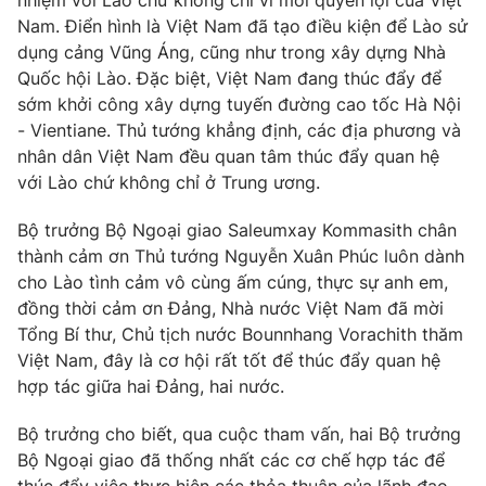
nhiệm với Lào chứ không chỉ vì mỗi quyền lợi của Việt
Nam. Điển hình là Việt Nam đã tạo điều kiện để Lào sử
Photo
Infographic
dụng cảng Vũng Áng, cũng như trong xây dựng Nhà
Quốc hội Lào. Đặc biệt, Việt Nam đang thúc đẩy để
Video
Shorts video
sớm khởi công xây dựng tuyến đường cao tốc Hà Nội
- Vientiane. Thủ tướng khẳng định, các địa phương và
nhân dân Việt Nam đều quan tâm thúc đẩy quan hệ
VTV Money
VTV Thể thao
với Lào chứ không chỉ ở Trung ương.
VTV Sức khoẻ
Bất động sản
Bộ trưởng Bộ Ngoại giao Saleumxay Kommasith chân
thành cảm ơn Thủ tướng Nguyễn Xuân Phúc luôn dành
cho Lào tình cảm vô cùng ấm cúng, thực sự anh em,
Thị trường 24h
Tấm lòng Việt
đồng thời cảm ơn Đảng, Nhà nước Việt Nam đã mời
Tổng Bí thư, Chủ tịch nước Bounnhang Vorachith thăm
VTV4
Vươn mình bằng AI
Việt Nam, đây là cơ hội rất tốt để thúc đẩy quan hệ
hợp tác giữa hai Đảng, hai nước.
VTV9
VTV8
Bộ trưởng cho biết, qua cuộc tham vấn, hai Bộ trưởng
Bộ Ngoại giao đã thống nhất các cơ chế hợp tác để
Liên hệ tòa soạn
English