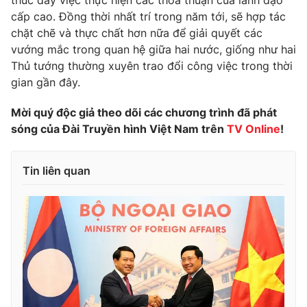
thúc đẩy việc thực hiện các thỏa thuận của lãnh đạo
cấp cao. Đồng thời nhất trí trong năm tới, sẽ hợp tác
chặt chẽ và thực chất hơn nữa để giải quyết các
vướng mắc trong quan hệ giữa hai nước, giống như hai
Thủ tướng thường xuyên trao đổi công việc trong thời
THỜI BÁO VTV
gian gần đây.
Mời quý độc giả theo dõi các chương trình đã phát
sóng của Đài Truyền hình Việt Nam trên
TV
Online
!
Theo dõi báo trên
Tin liên quan
Cơ quan chủ quản:
Đài Truyền hình Việt Nam
Cơ quan báo chí:
Thời báo VTV
Giấy phép hoạt động báo in và báo điện tử số 483/GP-BTTTT
cấp ngày 29/12/2023
Tổng Biên tập:
Vũ Thanh Thủy
Phó Tổng Biên tập:
Nguyễn Thị Mỹ Hạnh, Phạm Quốc Thắng,
Nguyễn Trọng Ninh
Tổng đài VTV:
024.38 355 931 - 024.38 355 932