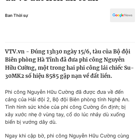
Chính trị
Truyền hình
Văn hóa - Giải trí
Ban Thời sự
Xã hội
Y tế
Đời sống
Pháp luật
Công nghệ
Giáo dục
VTV.vn - Đúng 13h30 ngày 15/6, tàu của Bộ đội
Y tế
Biên phòng Hà Tĩnh đã đưa phi công Nguyễn
Hữu Cường, một trong hai phi công lái chiếc Su-
Thế giới
30MK2 số hiệu 8585 gặp nạn về đất liền.
Tin tức
Phi công Nguyễn Hữu Cường đã được đưa về đến
Kinh tế
cảng của Hải đội 2, Bộ đội Biên phòng tỉnh Nghệ An.
Thế giới đó đây
Tài chính
Tình hình sức khỏe của phi công Cường ổn định; bị
Dữ liệu và đời sống
Câu chuyện quốc tế
xây xước nhẹ ở vùng tay, cổ do lúc nhảy dù xuống
Thị trường
biển bị vướng dây dù.
Truyền hình
Góc doanh nghiệp
Ngay khi cập bờ, phi công Nguyễn Hữu Cường cùng