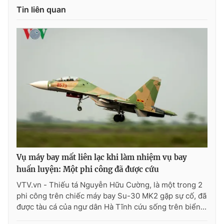
Tin liên quan
THỜI BÁO VTV
Theo dõi báo trên
Cơ quan chủ quản:
Đài Truyền hình Việt Nam
Cơ quan báo chí:
Thời báo VTV
Giấy phép hoạt động báo in và báo điện tử số 483/GP-BTTTT
Vụ máy bay mất liên lạc khi làm nhiệm vụ bay
cấp ngày 29/12/2023
huấn luyện: Một phi công đã được cứu
Tổng Biên tập:
Vũ Thanh Thủy
VTV.vn - Thiếu tá Nguyễn Hữu Cường, là một trong 2
Phó Tổng Biên tập:
Nguyễn Thị Mỹ Hạnh, Phạm Quốc Thắng,
phi công trên chiếc máy bay Su-30 MK2 gặp sự cố, đã
Nguyễn Trọng Ninh
được tàu cá của ngư dân Hà Tĩnh cứu sống trên biển...
Tổng đài VTV:
024.38 355 931 - 024.38 355 932