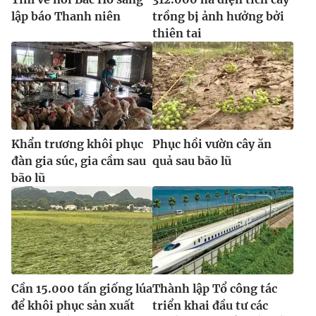
lập báo Thanh niên
trồng bị ảnh hưởng bởi
thiên tai
Khẩn trương khôi phục
Phục hồi vườn cây ăn
đàn gia súc, gia cầm sau
quả sau bão lũ
bão lũ
Cần 15.000 tấn giống lúa
Thành lập Tổ công tác
để khôi phục sản xuất
triển khai đầu tư các