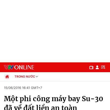
TRONG NƯỚC
Chính trị
15/06/2016 16:41 GMT+7
Xã hội
Một phi công máy bay Su-30
Pháp luật
Chuyên mục
Kinh tế
đã về đất liền an toàn
Thể thao