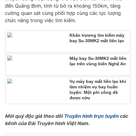
đến Quảng Bình, tính từ bờ ra khoảng 150km, tăng
Photo
Infographic
cường quan sát cùng phối hợp cùng các lực lượng
chức năng trong việc tìm kiếm.
Video
Shorts video
Khẩn trương tìm kiếm máy
bay Su-30MK2 mất liên lạc
VTV Money
VTV Thể thao
Máy bay Su-30MK2 mất liên
VTV Sức khoẻ
Bất động sản
lạc trên vùng biển Nghệ An
Thị trường 24h
Tấm lòng Việt
Vụ máy bay mất liên lạc khi
làm nhiệm vụ bay huấn
luyện: Một phi công đã
VTV4
Vươn mình bằng AI
được cứu
VTV9
VTV8
Mời quý độc giả theo dõi
Truyền hình trực tuyến
các
kênh của Đài Truyền hình Việt Nam.
Liên hệ tòa soạn
English