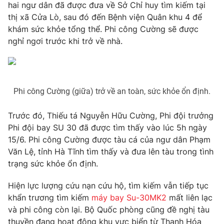
Phim VTV
hai ngư dân đã được đưa về Sở Chỉ huy tìm kiếm tại
Giải trí
thị xã Cửa Lò, sau đó đến Bệnh viện Quân khu 4 để
Hậu trường
khám sức khỏe tổng thể. Phi công Cường sẽ được
Điện ảnh
Đời sống
nghỉ ngơi trước khi trở về nhà.
Nhân vật
Âm nhạc
Du lịch
Khán giả
Giáo dục
Sao
Làm đẹp
Giải sao mai
Tuyển sinh
Phi công Cường (giữa) trở về an toàn, sức khỏe ổn định.
Công nghệ
Chất lượng cuộc sống
Học trực tuyến
Trước đó, Thiếu tá Nguyễn Hữu Cường, Phi đội trưởng
Hitech Công nghệ tương lai
Giao lưu trực tuyến
Phi đội bay SU 30 đã được tìm thấy vào lúc 5h ngày
Sản phẩm
15/6. Phi công Cường được tàu cá của ngư dân Phạm
Văn Lệ, tỉnh Hà Tĩnh tìm thấy và đưa lên tàu trong tình
Lịch phát sóng
Thị trường
trạng sức khỏe ổn định.
Tư vấn
Hiện lực lượng cứu nạn cứu hộ, tìm kiếm vẫn tiếp tục
Chuyên mục khác
khẩn trương tìm kiếm
máy bay Su-30MK2
mất liên lạc
và phi công còn lại. Bộ Quốc phòng cũng đề nghị tàu
Emagazine
Podcast
thuyền đang hoạt động khu vực biển từ Thanh Hóa