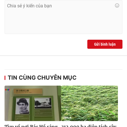
Gửi bình luận
TIN CÙNG CHUYÊN MỤC
Tìm về nơi Bác Hồ sáng
312.000 ha diện tích cây