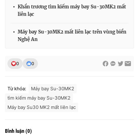
Ðiện thoại Thời báo VTV:
024.66 897 897
Khẩn trương tìm kiếm máy bay Su-30MK2 mất
Email:
toasoan@vtv.vn
liên lạc
Liên hệ quảng cáo:
024-7300.7108
Máy bay Su-30MK2 mất liên lạc trên vùng biển
Nghệ An
0
0
Từ khóa:
Máy bay Su-30MK2
tìm kiếm máy bay Su-30MK2
Máy bay Su30 MK2 mất liên lạc
® Cấm sao chép dưới mọi hình thức nếu không có sự chấp
thuận bằng văn bản. Ghi rõ nguồn VTV.vn khi phát hành lại
thông tin từ website này.
Bình luận
(
0
)