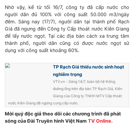
Phim VTV
Giải trí
Nhờ vậy, kể từ tối 16/7, công ty đã cấp nước cho
Hậu trường
người dân đủ 100% với công suất 50.000 m3/ngày
Điện ảnh
đêm. Sáng nay (17/7), người dân tại thành phố Rạch
Đời sống
Nhân vật
Giá đã ngưng đến Công ty Cấp thoát nước Kiên Giang
Âm nhạc
để lấy nước ngọt. Tại các địa bàn cách xa trung tâm
Du lịch
Khán giả
Giáo dục
Sao
thành phố, người dân cũng có được nước ngọt sử
Làm đẹp
Giải sao mai
dụng với công suất khoảng 60%.
Tuyển sinh
Công nghệ
Chất lượng cuộc sống
Học trực tuyến
TP Rạch Giá thiếu nước sinh hoạt
Hitech Công nghệ tương lai
nghiêm trọng
Giao lưu trực tuyến
VTV.vn - Sáng 14/7, toàn bộ hệ thống
Sản phẩm
đường ống trên địa bàn TP Rạch Giá, Kiên
Lịch phát sóng
Thị trường
Giang của Công ty TNHH MTV Cấp thoát
nước Kiên Giang đã ngừng cung cấp nước.
Tư vấn
Mời quý độc giả theo dõi các chương trình đã phát
Chuyên mục khác
sóng của Đài Truyền hình Việt Nam
TV Online.
Emagazine
Podcast