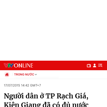
TRONG NƯỚC
Chính trị
17/07/2015 14:42 GMT+7
Xã hội
Người dân ở TP Rạch Giá,
Pháp luật
Chuyên mục
Kinh tế
Kiên Giang đã có đủ nước
Thể thao