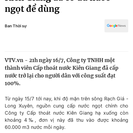
Chính trị
ngọt để dùng
Truyền hình
Văn hóa - Giải trí
Xã hội
Y tế
Ban Thời sự
Đời sống
Pháp luật
Công nghệ
Giáo dục
Y tế
VTV.vn - 21h ngày 16/7, Công ty TNHH một
thành viên Cấp thoát nước Kiên Giang đã cấp
Thế giới
nước trở lại cho người dân với công suất đạt
Tin tức
100%.
Kinh tế
Thế giới đó đây
Từ ngày 15/7 tới nay, khi độ mặn trên sông Rạch Giá -
Tài chính
Dữ liệu và đời sống
Long Xuyên, nguồn cung cấp nước ngọt chính cho
Câu chuyện quốc tế
Thị trường
Công ty Cấp thoát nước Kiên Giang hạ xuống còn
khoảng 4‰, đơn vị này đã thu vào được khoảng
Truyền hình
Góc doanh nghiệp
60.000 m3 nước mỗi ngày.