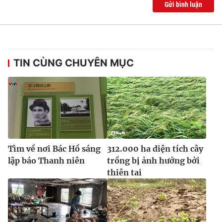
Gửi bình luận
Ðiện thoại Thời báo VTV:
024.66 897 897
Email:
toasoan@vtv.vn
Liên hệ quảng cáo:
024-7300.7108
TIN CÙNG CHUYÊN MỤC
Tìm về nơi Bác Hồ sáng
312.000 ha diện tích cây
lập báo Thanh niên
trồng bị ảnh hưởng bởi
thiên tai
® Cấm sao chép dưới mọi hình thức nếu không có sự chấp
thuận bằng văn bản. Ghi rõ nguồn VTV.vn khi phát hành lại
thông tin từ website này.