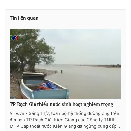
Photo
Infographic
Tin liên quan
Video
Shorts video
VTV Money
VTV Thể thao
VTV Sức khoẻ
Bất động sản
Thị trường 24h
Tấm lòng Việt
VTV4
Vươn mình bằng AI
TP Rạch Giá thiếu nước sinh hoạt nghiêm trọng
VTV9
VTV8
VTV.vn - Sáng 14/7, toàn bộ hệ thống đường ống trên
địa bàn TP Rạch Giá, Kiên Giang của Công ty TNHH
MTV Cấp thoát nước Kiên Giang đã ngừng cung cấp...
Liên hệ tòa soạn
English