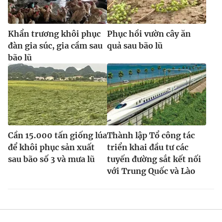
Ðiện thoại Thời báo VTV:
024.66 897 897
Email:
toasoan@vtv.vn
Khẩn trương khôi phục
Phục hồi vườn cây ăn
Liên hệ quảng cáo:
024-7300.7108
đàn gia súc, gia cầm sau
quả sau bão lũ
bão lũ
Cần 15.000 tấn giống lúa
Thành lập Tổ công tác
để khôi phục sản xuất
triển khai đầu tư các
sau bão số 3 và mưa lũ
tuyến đường sắt kết nối
với Trung Quốc và Lào
® Cấm sao chép dưới mọi hình thức nếu không có sự chấp
thuận bằng văn bản. Ghi rõ nguồn VTV.vn khi phát hành lại
thông tin từ website này.