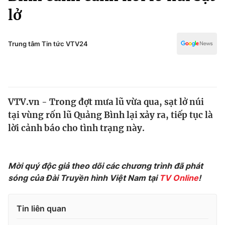
Chính trị
lở
Truyền hình
Văn hóa - Giải trí
Xã hội
Y tế
Trung tâm Tin tức VTV24
Đời sống
Pháp luật
Công nghệ
Giáo dục
Y tế
VTV.vn - Trong đợt mưa lũ vừa qua, sạt lở núi
tại vùng rốn lũ Quảng Bình lại xảy ra, tiếp tục là
Thế giới
lời cảnh báo cho tình trạng này.
Tin tức
Kinh tế
Thế giới đó đây
Mời quý độc giả theo dõi các chương trình đã phát
Tài chính
Dữ liệu và đời sống
sóng của Đài Truyền hình Việt Nam tại
TV Online
!
Câu chuyện quốc tế
Thị trường
Truyền hình
Tin liên quan
Góc doanh nghiệp