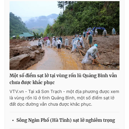
Phim VTV
Giải trí
Hậu trường
Điện ảnh
Đời sống
Nhân vật
Âm nhạc
Du lịch
Khán giả
Giáo dục
Sao
Làm đẹp
Giải sao mai
Tuyển sinh
Công nghệ
Chất lượng cuộc sống
Học trực tuyến
Hitech Công nghệ tương lai
Giao lưu trực tuyến
Một số điểm sạt lở tại vùng rốn lũ Quảng Bình vẫn
Sản phẩm
chưa được khắc phục
Lịch phát sóng
Thị trường
VTV.vn - Tại xã Sơn Trạch - một địa phương được xem
là vùng rốn lũ ở tình Quảng Bình, một số điểm sạt lở
Tư vấn
đất dọc đường vẫn chưa được khắc phục.
Chuyên mục khác
Sông Ngàn Phố (Hà Tĩnh) sạt lở nghiêm trọng
Emagazine
Podcast