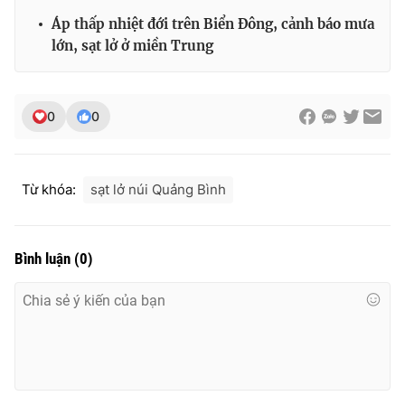
Áp thấp nhiệt đới trên Biển Đông, cảnh báo mưa
Photo
Infographic
lớn, sạt lở ở miền Trung
Video
Shorts video
0
0
VTV Money
VTV Thể thao
VTV Sức khoẻ
Bất động sản
Từ khóa:
sạt lở núi Quảng Bình
Thị trường 24h
Tấm lòng Việt
Bình luận
(
0
)
VTV4
Vươn mình bằng AI
VTV9
VTV8
Liên hệ tòa soạn
English